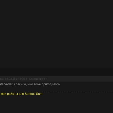
ца, 08.08.2014, 00:34 | Сообщение #
4
talVader
, спасибо, мне тоже пригодилось.
 мои работы для Serious Sam