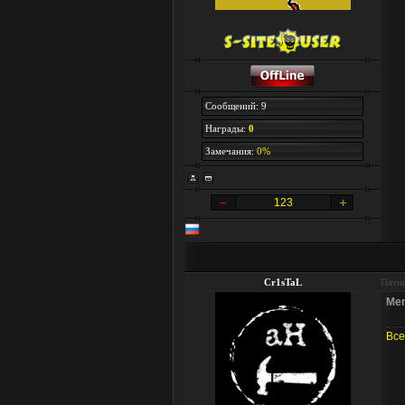
Сообщений: 9
Награды:
0
Замечания:
0%
123
Cr1sTaL
Пятни
Men
Все