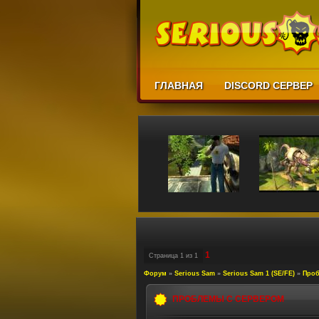
ГЛАВНАЯ
DISCORD СЕРВЕР
1
Страница
1
из
1
Форум
»
Serious Sam
»
Serious Sam 1 (SE/FE)
»
Проб
ПРОБЛЕМЫ С СЕРВЕРОМ