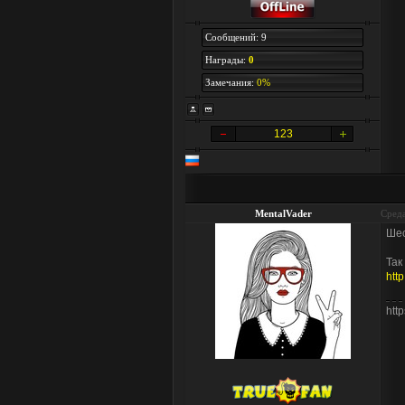
Сообщений: 9
Награды:
0
Замечания:
0%
123
MentalVader
Среда
Шес
Так
htt
htt