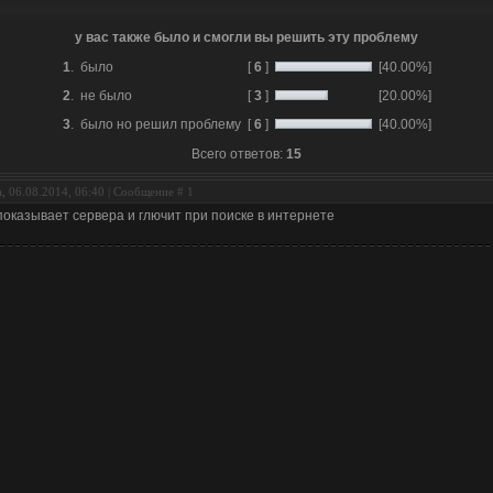
у вас также было и смогли вы решить эту проблему
1
.
было
[
6
]
[40.00%]
2
.
не было
[
3
]
[20.00%]
3
.
было но решил проблему
[
6
]
[40.00%]
Всего ответов:
15
, 06.08.2014, 06:40 | Сообщение #
1
показывает сервера и глючит при поиске в интернете