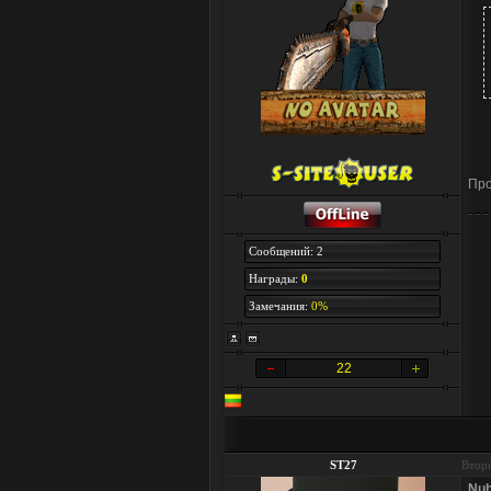
Про
Сообщений: 2
Награды:
0
Замечания:
0%
22
ST27
Вторн
Nu