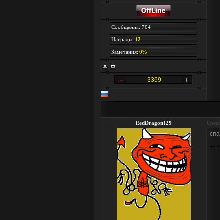
Сообщений: 704
Награды:
12
Замечания:
0%
3369
RedDragon129
Среда
спа