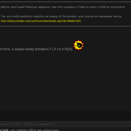
Шесть дней назад Gamespy закрылся, так что сыграть в Сэма по сети у тебя не получится.
Так что тебе придется перейти на сервер 42 Amsterdam, вот ссылка на скачивание патча:
http://42amsterdam.net/samforum/downloads.php?do=file&id=325
стите, а какую папку вложить? ( А то я Нуб)
ик, 03.03.2015, 16:56 | Сообщение #
7
bch4k
, на самом сайте же написано