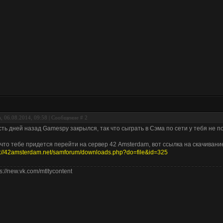
, 06.08.2014, 09:58 | Сообщение #
2
ть дней назад Gamespy закрылся, так что сыграть в Сэма по сети у тебя не п
 что тебе придется перейти на сервер 42 Amsterdam, вот ссылка на скачивани
p://42amsterdam.net/samforum/downloads.php?do=file&id=325
ps://new.vk.com/mtltycontent