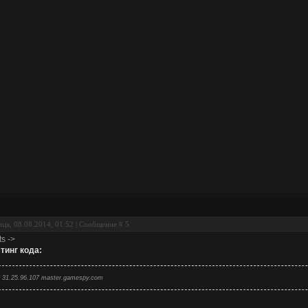
ца, 08.08.2014, 01:52 | Сообщение #
5
ts ->
тинг кода:
31.25.96.107 master.gamespy.com