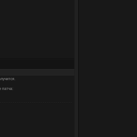
олучится.
е патча: