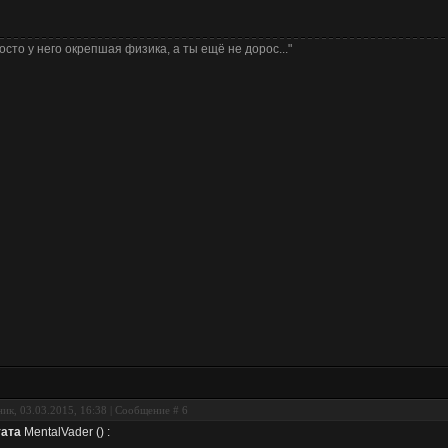
осто у него окрепшая физика, а ты ещё не дорос..."
ик, 03.03.2015, 16:38 | Сообщение #
6
ата
MentalVader
(
)
: