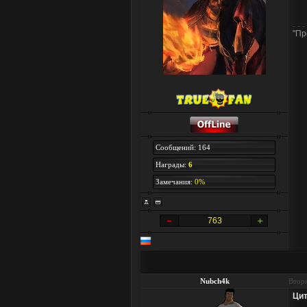
"Пр
Сообщений: 164
Награды:
6
Замечания:
0%
763
Nubch4k
Вторн
Цит