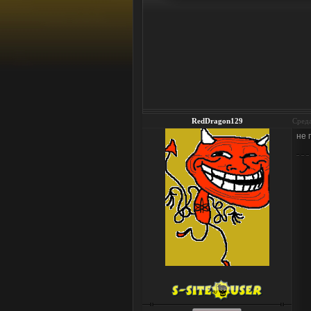
RedDragon129
Среда
не 