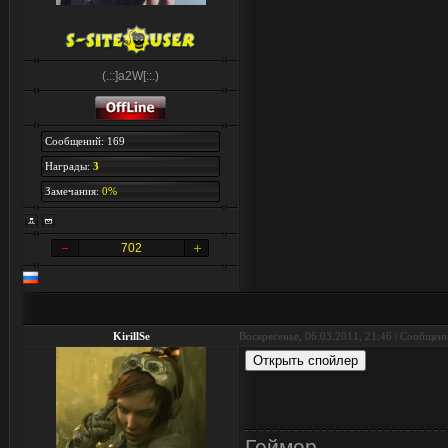
(.::]a2W[::.)
Сообщений: 169
Награды:
3
Замечания:
0%
702
KirillSe
Воскресенье, 06.03.2011, 21:46 | Сообщен
Геймер