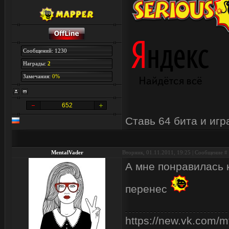
Сообщений: 1230
Награды:
2
Замечания:
0%
652
Ставь 64 бита и иг
MentalVader
Вторник, 01.11.2011, 19:25 | Сообщение #
А мне понравилась к
перенес
https://new.vk.com/m