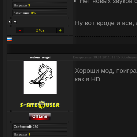
Нет новых звуков 
Награды:
9
Замечания:
0%
Ну вот вроде и все,
2762
serious_sergei
Воскресенье, 30.01.2011, 11:15 | Сообщен
Хороши мод, поигра
как в HD
Сообщений: 239
Награды:
1