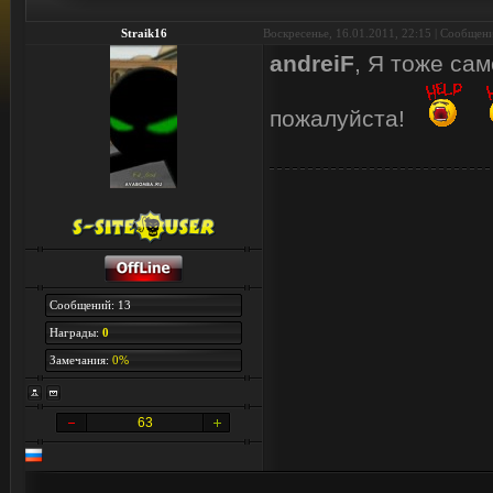
Straik16
Воскресенье, 16.01.2011, 22:15 | Сообщен
andreiF
, Я тоже са
пожалуйста!
Сообщений: 13
Награды:
0
Замечания:
0%
63