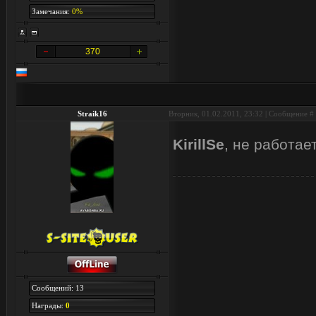
Замечания:
0%
370
Straik16
Вторник, 01.02.2011, 23:32 | Сообщение #
KirillSe
, не работае
Сообщений: 13
Награды:
0