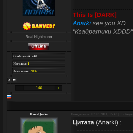
This Is [DARK]
Anarki
see you XD
"Квадратики XDDD"
Real Nightmarer
Сообщений: 248
Награды:
1
Замечания:
20%
140
ILoveQuake
Понедельник, 07.03.2011, 15:47 | Сообще
Цитата
(
Anarki
)
: