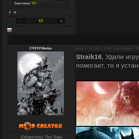
Замечания:
0%
63
170191Nikolay
Среда, 02.02.2011, 13:49 | Сообщение #
38
Straik16
, Удали игр
помогает, то я уста
.:|Оборотень|:. Пес Тьмы