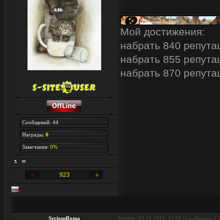
Мой достижения:
набрать 840 репута
набрать 855 репута
набрать 870 репута
Сообщений: 44
Награды:
0
Замечания:
0%
923
SeriousRoma
Четверг, 03.11.2011, 15:09 | Сообщение #