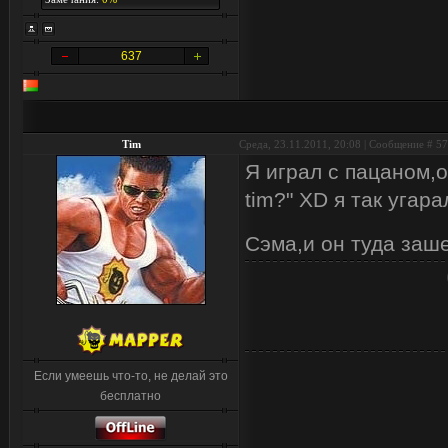
637
Tim
Среда, 23.11.2011, 20:08 | Сообщение #
57
Я играл с пацаном,о
tim?" XD я так угар
Сэма,и он туда заше
Если умеешь что-то, не делай это
бесплатно