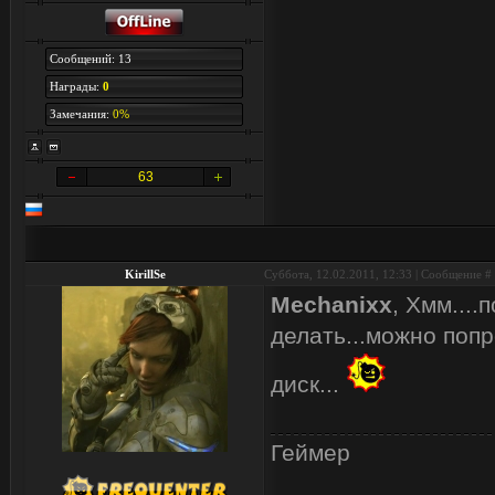
Сообщений: 13
Награды:
0
Замечания:
0%
63
KirillSe
Суббота, 12.02.2011, 12:33 | Сообщение #
Mechanixx
, Хмм....
делать...можно попр
диск...
Геймер