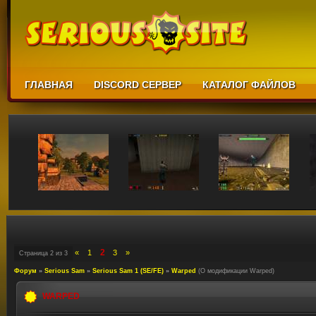
ГЛАВНАЯ
DISCORD СЕРВЕР
КАТАЛОГ ФАЙЛОВ
2
«
1
3
»
Страница
2
из
3
Форум
»
Serious Sam
»
Serious Sam 1 (SE/FE)
»
Warped
(О модификации Warped)
WARPED