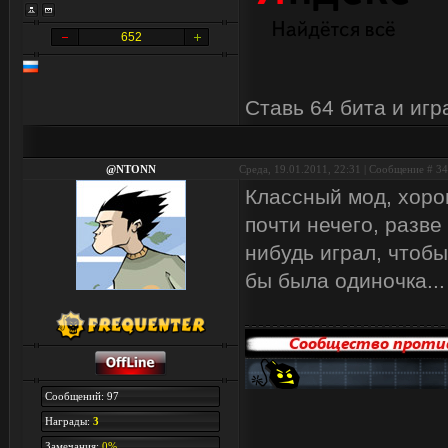
652
Ставь 64 бита и иг
@NTONN
Среда, 19.01.2011, 22:31 | Сообщение #
34
Классный мод, хоро
почти нечего, разве
нибудь играл, чтоб
бы была одиночка...
Сообщений: 97
Награды:
3
Замечания:
0%