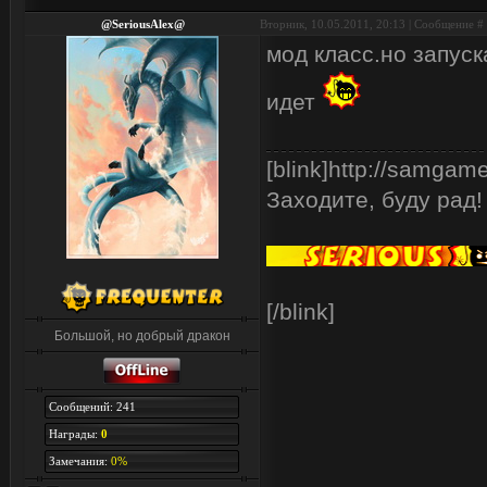
@SeriousAlex@
Вторник, 10.05.2011, 20:13 | Сообщение #
мод класс.но запуск
идет
[blink]http://samgam
Заходите, буду рад!
[/blink]
Большой, но добрый дракон
Сообщений: 241
Награды:
0
Замечания:
0%