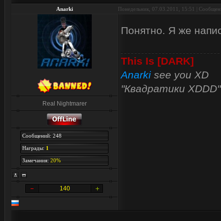
Anarki
Понедельник, 07.03.2011, 15:51 | Сообще
Понятно. Я же напи
This Is [DARK]
Anarki
see you XD
"Квадратики XDDD"
Real Nightmarer
Сообщений: 248
Награды:
1
Замечания:
20%
140