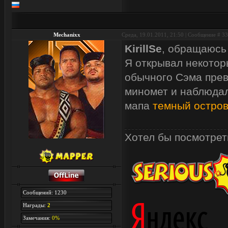
Mechanixx
Среда, 19.01.2011, 21:50 | Сообщение #
33
KirillSe
, обращаюсь
Я открывал некоторы
обычного Сэма прев
миномет и наблюдал
мапа
темный остро
Хотел бы посмотреть
Сообщений: 1230
Награды:
2
Замечания:
0%