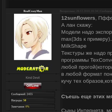
RealCrazyMan
Воскресенье, 26.12.2010, 01:34 | Сообщен
12sunflowers
, Пффф
А лан скажу:
Модели надо экспор
max(3ds к примеру)
MilkShape
Текстуры же надо п
программы TexConve
любой прогой(котор
в любой формат пон
Kind Devil
кучу тех образов,ко
Сообщений: 2455
Съешь еще этих мя
Награды:
50
Замечания:
0%
Сыны Интернета, мои