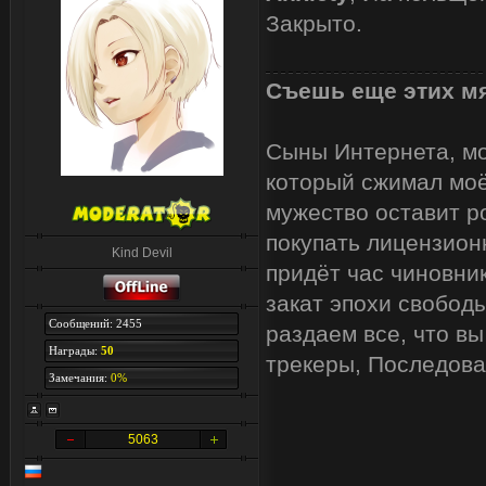
Закрыто.
Съешь еще этих мя
Сыны Интернета, мои
который сжимал моё
мужество оставит р
покупать лицензион
Kind Devil
придёт час чиновник
закат эпохи свобод
Сообщений: 2455
раздаем все, что вы
Награды:
50
трекеры, Последова
Замечания:
0%
5063