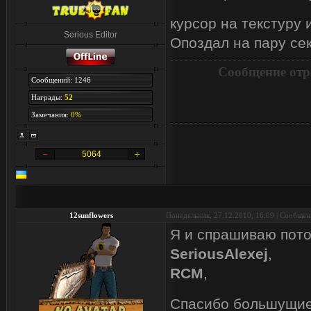
курсор на текстуру 
Serious Editor
Опоздал на пару сек
Сообщение отр
Сообщений: 1246
Награды:
52
Замечания:
0%
5064
12sunflowers
Понедельник, 27.12.2010, 16:09 | Сообще
Я и спрашиваю пото
SeriousAlexej
,
RCM
,
Спасибо большущие.