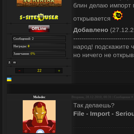
блин делаю импорт 
открывается
Добавлено
(27.12.2
-----------------------------
Сообщений: 2
народ! подскажите 
Награды:
0
но ничего не открыв
Замечания:
0%
22
Molodec
Вторник, 28.12.2010, 00:31 | Сообщение #
Так делаешь?
File - Import - Seri