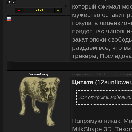
который сжимал моё
5063
мужество оставит р
покупать лицензион
придёт час чиновник
закат эпохи свобод
раздаем все, что вы
трекеры, Последова
SeriousAlexej
Воскресенье, 26.12.2010, 01:35 | Сообщен
Цитата
(
12sunflower
Как открыть модельки
Напрямую никак. Мо
MilkShape 3D. Текст