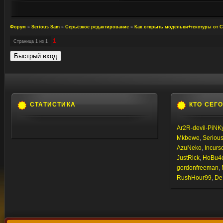
Форум
»
Serious Sam
»
Серьёзное редактирование
»
Как открыть модельки+текстуры от С
1
Страница
1
из
1
СТАТИСТИКА
КТО СЕГ
Ar2R-devil-PiNK
Mkbewe
,
Seriou
AzuNeko
,
Incurs
JustRick
,
HoBu4
gordonfreeman
,
RushHour99
,
De