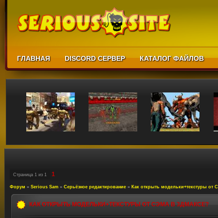
ГЛАВНАЯ
DISCORD СЕРВЕР
КАТАЛОГ ФАЙЛОВ
1
Страница
1
из
1
Форум
»
Serious Sam
»
Серьёзное редактирование
»
Как открыть модельки+текстуры от С
КАК ОТКРЫТЬ МОДЕЛЬКИ+ТЕКСТУРЫ ОТ СЭМА В 3ДМАКСЕ?