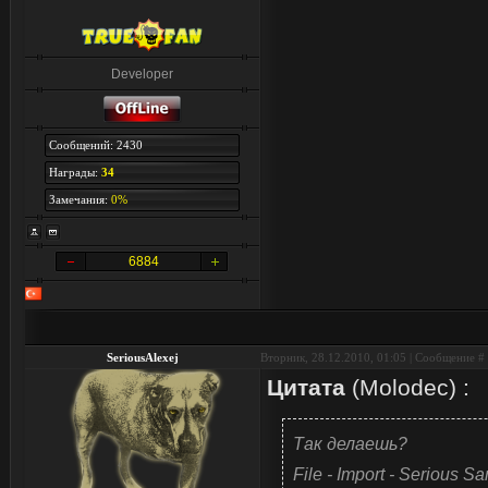
Developer
Сообщений: 2430
Награды:
34
Замечания:
0%
6884
SeriousAlexej
Вторник, 28.12.2010, 01:05 | Сообщение #
Цитата
(
Molodec
)
:
Так делаешь?
File - Import - Serious S