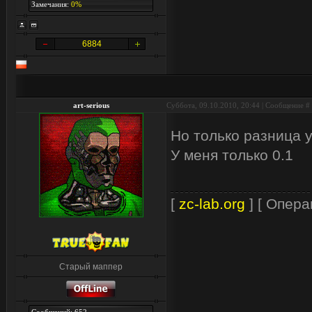
Замечания:
0%
6884
art-serious
Суббота, 09.10.2010, 20:44 | Сообщение #
Но только разница у
У меня только 0.1
[
zc-lab.org
] [ Опера
Старый маппер