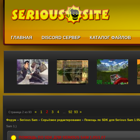
ГЛАВНАЯ
DISCORD СЕРВЕР
КАТАЛОГ ФАЙЛОВ
2
«
1
3
4
92
93
»
Страница
2
из
93
…
Форум
»
Serious Sam
»
Серьёзное редактирование
»
Помощь по SDK для Serious Sam 1.05/
Sam 1.)
ПОМОЩЬ ПО SDK ДЛЯ SERIOUS SAM 1.05/1.07