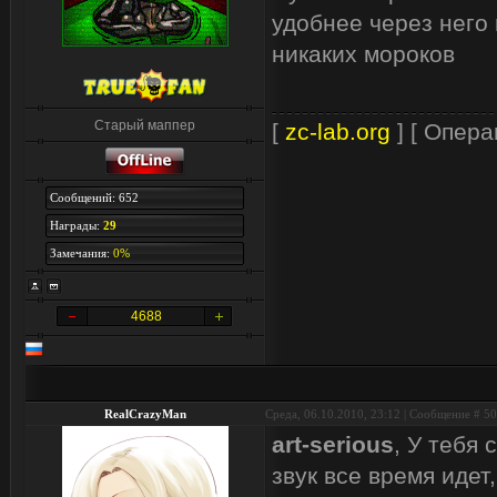
удобнее через него 
никаких мороков
Старый маппер
[
zc-lab.org
] [ Опера
Сообщений: 652
Награды:
29
Замечания:
0%
4688
RealCrazyMan
Среда, 06.10.2010, 23:12 | Сообщение #
50
art-serious
, У тебя
звук все время идет