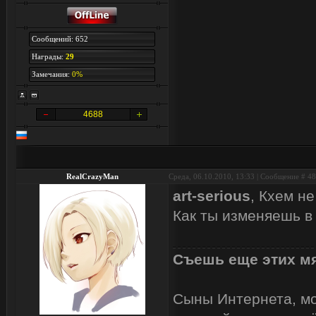
Сообщений: 652
Награды:
29
Замечания:
0%
4688
RealCrazyMan
Среда, 06.10.2010, 13:33 | Сообщение #
48
art-serious
, Кхем н
Как ты изменяешь в
Съешь еще этих мя
Сыны Интернета, мои