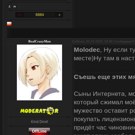
6884
RealCrazyMan
Суббота, 02.10.2010, 19:40 | Сообщение #
Molodec
, Ну если т
месте)Ну там в наст
Съешь еще этих мя
Сыны Интернета, мои
который сжимал моё
мужество оставит р
покупать лицензион
Kind Devil
придёт час чиновник