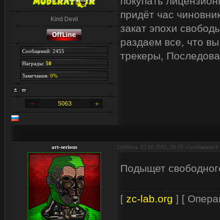
покупать лицензион
придёт час чиновник
Kind Devil
закат эпохи свобод
раздаем все, что вы
Сообщений: 2455
трекеры, Последова
Награды:
50
Замечания:
0%
5063
art-serious
Суббота, 02.10.2010, 20:59 | Сообщение #
Подыщет свободного
[
zc-lab.org
] [ Опера