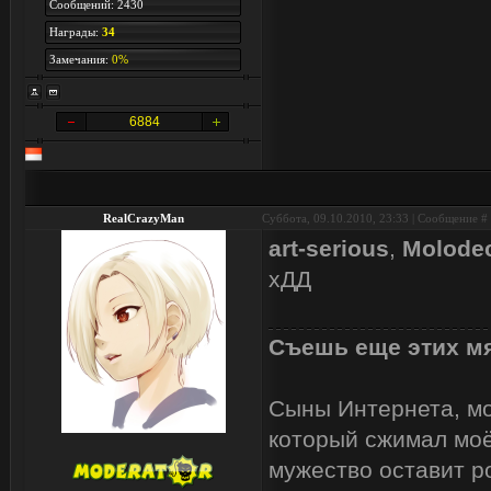
Сообщений: 2430
Награды:
34
Замечания:
0%
6884
RealCrazyMan
Суббота, 09.10.2010, 23:33 | Сообщение #
art-serious
,
Molode
хДД
Съешь еще этих мя
Сыны Интернета, мои
который сжимал моё
мужество оставит р