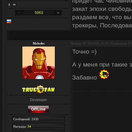
придёт час чиновник
закат эпохи свобод
5063
раздаем все, что вы
трекеры, Последова
Molodec
Четверг, 07.10.2010, 21:41 | Сообщение #
Точно =)
А у меня при такие
Забавно
Developer
Сообщений: 2430
Награды:
34