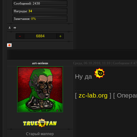
Сообщений: 2430
Награды:
34
Замечания:
0%
6884
art-serious
Среда, 06.10.2010, 11:10 | Сообщение #
47
Ну да
[
zc-lab.org
] [ Опера
Старый маппер