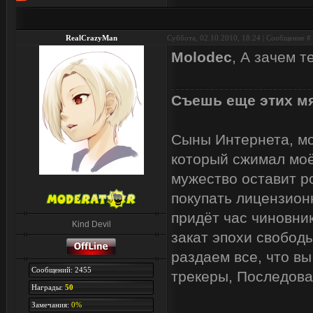
RealCrazyMan
Суббота, 02.10.2010, 18:24 | Сообщение #
Molodec
, А зачем 
Съешь еще этих мя
Сыны Интернета, мои
который сжимал моё
мужество оставит р
покупать лицензион
придёт час чиновник
Kind Devil
закат эпохи свобод
раздаем все, что вы
Сообщений: 2455
трекеры, Последова
Награды:
50
Замечания:
0%