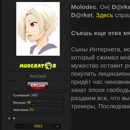
Molodec
, Он(
D@rke
D@rket
,
Здесь
спраш
Съешь еще этих мя
Сыны Интернета, мои
который сжимал моё
мужество оставит р
покупать лицензион
Kind Devil
придёт час чиновник
закат эпохи свобод
Сообщений: 2455
раздаем все, что вы
Награды:
50
трекеры, Последова
Замечания:
0%
5063