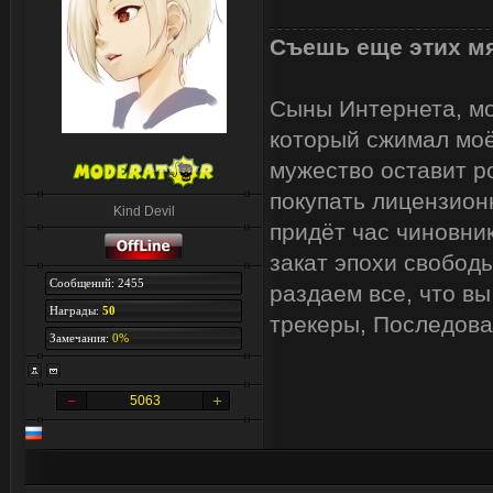
Съешь еще этих мя
Сыны Интернета, мои
который сжимал моё
мужество оставит р
покупать лицензион
Kind Devil
придёт час чиновник
закат эпохи свобод
Сообщений: 2455
раздаем все, что вы
Награды:
50
трекеры, Последова
Замечания:
0%
5063