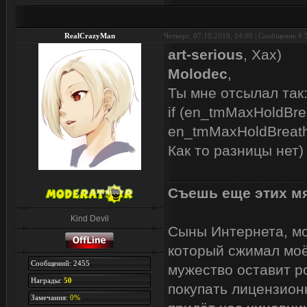
RealCrazyMan
Четверг, 07.10.2010, 14:00 | Сообщение #
art-serious
, Хах)
Molodec
,
Ты мне отсылал так
if (en_tmMaxHoldBre
en_tmMaxHoldBreath 
Как то разницы нет)
Съешь еще этих мя
Kind Devil
Сыны Интернета, мои
который сжимал моё
Сообщений: 2455
мужество оставит р
Награды:
50
покупать лицензион
Замечания:
0%