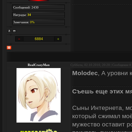
Сообщений: 2430
Награды:
34
Замечания:
0%
6884
RealCrazyMan
Суббота, 02.10.2010, 20:20 | Сообщение #
Molodec
, А уровни 
Съешь еще этих мя
Сыны Интернета, мои
который сжимал моё
мужество оставит р