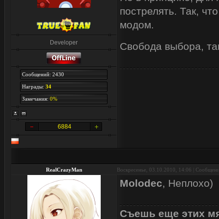
пострелять. Так, чт
модом.
Developer
Свобода выбора, та
Сообщений: 2430
Награды:
34
Замечания:
0%
6884
RealCrazyMan
Воскресенье, 03.10.2010, 14:06 | Сообщен
Molodec
, Неплохо)
Съешь еще этих мя