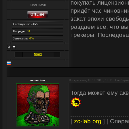
покупать лицензион
Kind Devil
придёт час чиновник
закат эпохи свобод
Сообщений: 2455
раздаем все, что вы
Награды:
50
трекеры, Последова
Замечания:
0%
5063
art-serious
Воскресенье, 10.10.2010, 10:11 | Сообщен
Тогда может ему акв
[
zc-lab.org
] [ Опера