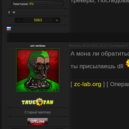
трекеры, Последова
Замечания:
0%
5063
art-serious
Вторник, 05.10.2010, 22:11 | Сообщение #
А мона ли обратить
ты присылаешь dll
[
zc-lab.org
] [ Опера
Старый маппер