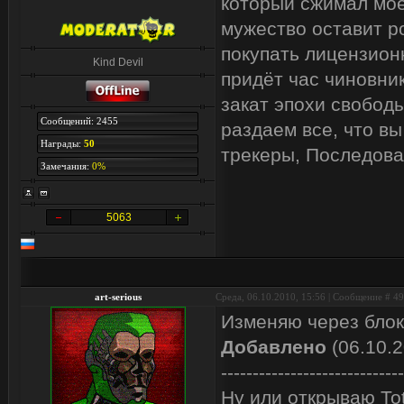
который сжимал моё
мужество оставит р
покупать лицензион
Kind Devil
придёт час чиновник
закат эпохи свобод
Сообщений: 2455
раздаем все, что вы
Награды:
50
трекеры, Последова
Замечания:
0%
5063
art-serious
Среда, 06.10.2010, 15:56 | Сообщение #
49
Изменяю через блок
Добавлено
(06.10.2
-----------------------------
Ну или открываю Tot