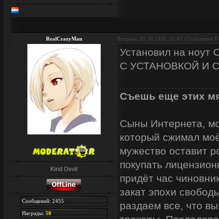
RealCrazyMan
Вторник, 05.10.2010, 21:45 | Сообщение #
Установил на ноут С
С УСТАНОВКОЙ И С
Съешь еще этих мя
Сыны Интернета, мои
который сжимал моё
мужество оставит р
покупать лицензион
Kind Devil
придёт час чиновник
закат эпохи свобод
Сообщений: 2455
раздаем все, что вы
Награды:
50