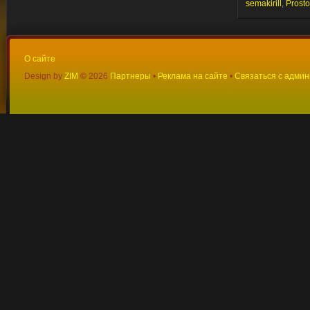
semakirill
,
Prost
О сайте
Design by
ZIM
©
2026
Партнеры
•
Реклама на сайте
•
Связаться с адми