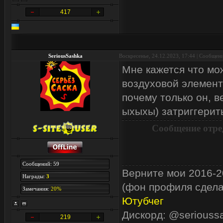
417
SeriousSashka
Воскресенье, 24.12.2023, 17:44 | Сообщен
Мне кажется что мож
воздуховой элемента
почему только он, в
ыхыхы) затриггерит
Сообщение отре
Сообщений: 59
Верните мои 2016-20
Награды:
3
(фон профиля сделан
Замечания:
20%
Ютубчег
Дискорд: @seriouss
219