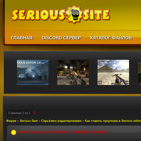
ГЛАВНАЯ
DISCORD СЕРВЕР
КАТАЛОГ ФАЙЛОВ
1
Страница
1
из
1
Форум
»
Serious Sam
»
Серьёзное редактирование
»
Как ставить кукулкана в Serious edito
КАК СТАВИТЬ КУКУЛКАНА В SERIOUS EDITOR 1