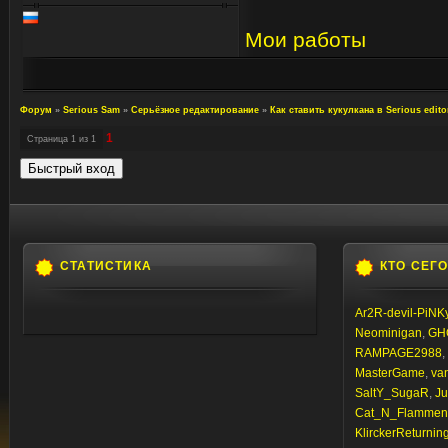
Мои работы
Форум
»
Serious Sam
»
Серьёзное редактирование
»
Как ставить кукулкана в Serious edito
1
Страница
1
из
1
СТАТИСТИКА
КТО СЕГ
Ar2R-devil-PiNK
Neominigan
,
GH
RAMPAGE2988
,
MasterGame
,
va
SaltY_SugaR
,
Ju
Cat_N_Flammen
KlirckerReturnin