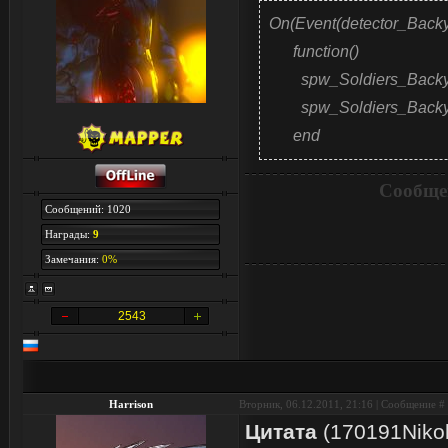
On(Event(detector_Backya
function()
spw_Soldiers_Backya
spw_Soldiers_Backya
end
Сообще
Сообщений: 1020
Награды:
9
Замечания:
0%
2543
Harrison
Вторник, 06.12.2011, 21:16 | Сообщение #
Цитата
(
170191Niko