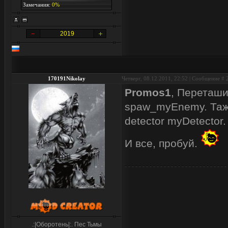
Замечания:
0%
2019
170191Nikolay
Четверг, 08.12.2011, 22:52 | Сообщение #
Promos1
, Переташи
spaw_myEnemy. Таже
detector myDetector.
И все, пробуй.
.:|Оборотень|:. Пес Тьмы