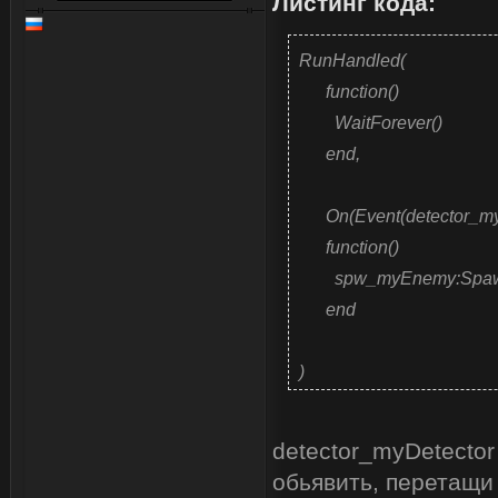
Листинг кода:
RunHandled(
function()
WaitForever()
end,
On(Event(detector_myDe
function()
spw_myEnemy:Spawn
end
)
detector_myDetecto
обьявить, перетащи 