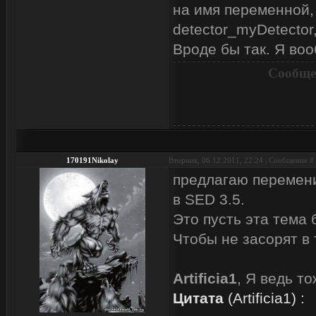
на имя переменной, 
detector_myDetecto
Вроде бы так. Я воо
Сообще
170191Nikolay
Вторник, 06.12.2011, 22:24 | Сообщение #
предлагаю перемени
в SED 3.5.
Это пусть эта тема 
Чтобы не засорят в 
Artificia1
, Я ведь то
Цитата
(
Artificia1
)
: