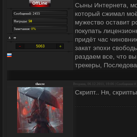
Сыны Интернета, мои
который сжимал моё
Сообщений: 2455
мужество оставит р
Награды:
50
Замечания:
0%
покупать лицензион
придёт час чиновник
5063
закат эпохи свобод
раздаем все, что вы
трекеры, Последова
thecre
Вторник, 06.12.2011, 19:06 | Сообщение #
Скрипт.. Ня, скрипт