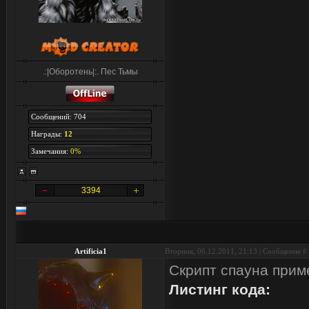
.:|Оборотень|:. Пес Тьмы
Сообщений: 704
Награды:
12
Замечания:
0%
3394
Artificia1
Вторник, 06.12.2011, 21:13 | Сообщение #
Скрипт спауна прим
Листинг кода: