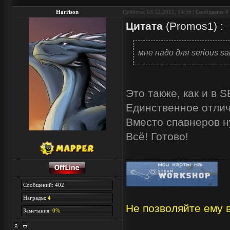
Harrison
Суббота, 03.12.2011, 14:56 | Сообщение #
Цитата
(
Promos1
)
:
мне надо для serious sam 
Это также, как и в 
Единственное отлич
Вместо спавнеров н
Всё! Готово!
Сообщений: 402
Награды:
4
Не позволяйте ему в
Замечания:
0%