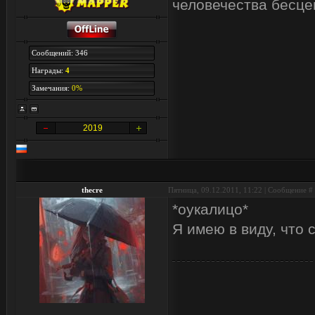
человечества бесцен
Сообщений: 346
Награды:
4
Замечания:
0%
2019
thecre
Пятница, 09.12.2011, 11:22 | Сообщение #
*оукалицо*
Я имею в виду, что 