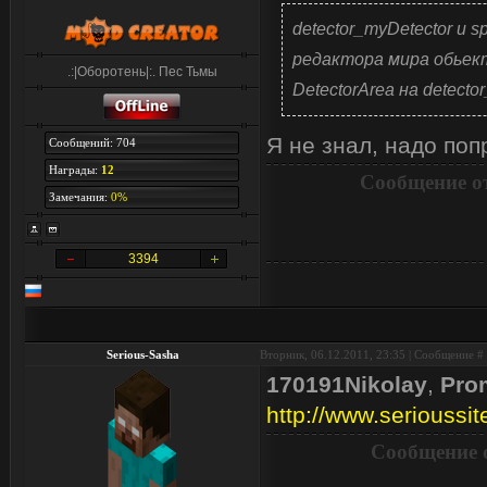
detector_myDetector и
редактора мира обьект 
.:|Оборотень|:. Пес Тьмы
DetectorArea на detect
Я не знал, надо поп
Сообщений: 704
Награды:
12
Сообщение о
Замечания:
0%
3394
Serious-Sasha
Вторник, 06.12.2011, 23:35 | Сообщение #
170191Nikolay
,
Pro
http://www.serioussit
Сообщение 