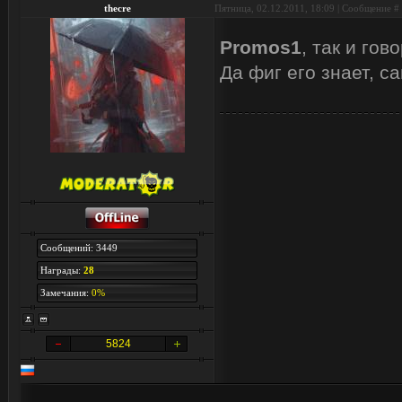
thecre
Пятница, 02.12.2011, 18:09 | Сообщение #
Promos1
, так и гов
Да фиг его знает, с
Сообщений: 3449
Награды:
28
Замечания:
0%
5824