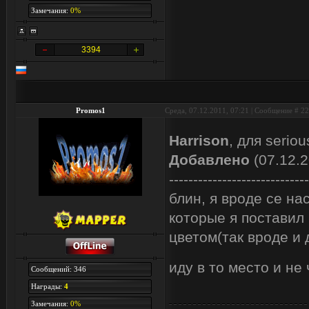
Замечания:
0%
3394
Promos1
Среда, 07.12.2011, 07:21 | Сообщение #
22
Harrison
, для serio
Добавлено
(07.12.2
-----------------------------
блин, я вроде се на
которые я поставил
цветом(так вроде и
иду в то место и не
Сообщений: 346
Награды:
4
Замечания:
0%