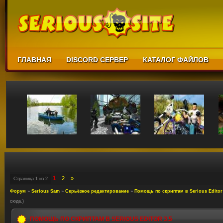
ГЛАВНАЯ
DISCORD СЕРВЕР
КАТАЛОГ ФАЙЛОВ
1
2
»
Страница
1
из
2
Форум
»
Serious Sam
»
Серьёзное редактирование
»
Помощь по скриптам в Serious Editor
сюда.)
ПОМОЩЬ ПО СКРИПТАМ В SERIOUS EDITOR 3.5