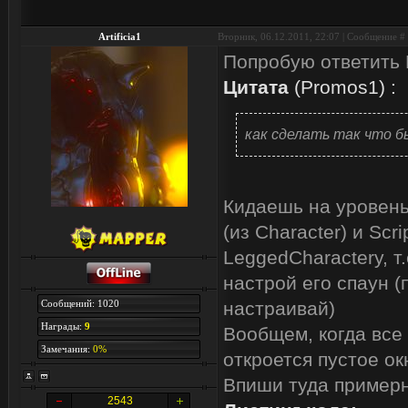
Artificia1
Вторник, 06.12.2011, 22:07 | Сообщение #
Попробую ответить 
Цитата
(
Promos1
)
:
как сделать так что б
Кидаешь на уровень 
(из Character) и Scrip
LeggedCharacterу, т
настрой его спаун 
Сообщений: 1020
настраивай)
Награды:
9
Вообщем, когда все 
Замечания:
0%
откроется пустое ок
Впиши туда примерн
2543