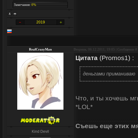
Замечания:
0%
2019
RealCrazyMan
Вторник, 06.12.2011, 19:05 | Сообщение #
Цитата
(
Promos1
)
:
деньгами приманиваю
Что, и ты хочешь м
*LOL*
Съешь еще этих мя
Kind Devil