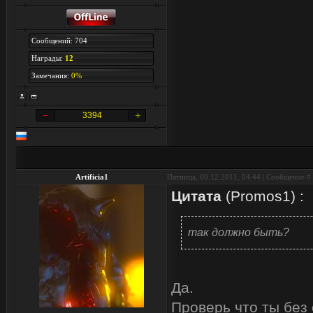
Сообщений: 704
Награды:
12
Замечания:
0%
3394
Artificia1
Пятница, 09.12.2011, 04:44 | Сообщение #
Цитата
(
Promos1
)
:
так должно быть?
Да.
Проверь что ты без