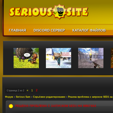
ГЛАВНАЯ
DISCORD СЕРВЕР
КАТАЛОГ ФАЙЛОВ
2
«
1
Страница
2
из
2
Форум
»
Serious Sam
»
Серьёзное редактирование
»
Решена проблема с запуском SED1 на
РЕШЕНА ПРОБЛЕМА С ЗАПУСКОМ SED1 НА WIN7X64