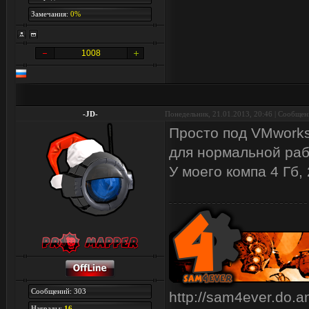
Замечания:
0%
1008
-JD-
Понедельник, 21.01.2013, 20:46 | Сообще
Просто под VMworks
для нормальной раб
У моего компа 4 Гб,
Сообщений: 303
http://sam4ever.do.
Награды:
16