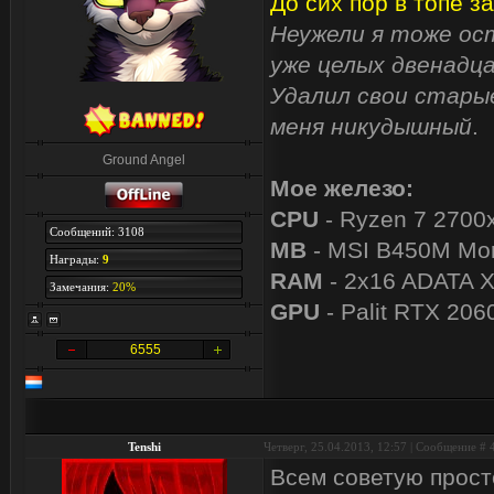
До сих пор в топе за
Неужели я тоже ост
уже целых двенадца
Удалил свои старые
меня никудышный
.
Ground Angel
Мое железо:
CPU
- Ryzen 7 2700
Сообщений: 3108
MB
- MSI B450M Mor
Награды:
9
RAM
- 2x16 ADATA 
Замечания:
20%
GPU
- Palit RTX 206
6555
Tenshi
Четверг, 25.04.2013, 12:57 | Сообщение #
Всем советую прост