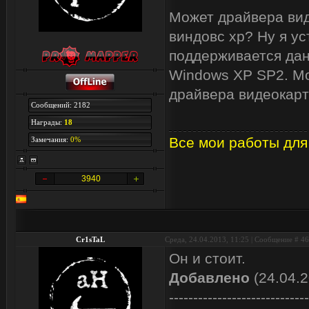
Может драйвера вид
виндовс xp? Ну я у
поддерживается дан
Windows XP SP2. Мо
драйвера видеокарт
Сообщений: 2182
Награды:
18
Все мои работы для
Замечания:
0%
3940
Cr1sTaL
Среда, 24.04.2013, 11:25 | Сообщение #
46
Он и стоит.
Добавлено
(24.04.2
-----------------------------