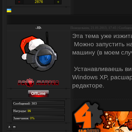
2876
-JD-
Понедельник, 21.01.2013, 17:45 | Сообще
Эта тема уже изжит
Можно запустить на
машину (в моем случ
Устанавливаешь вир
Windows XP, расшар
редакторе.
Сообщений: 303
Награды:
16
Замечания:
0%