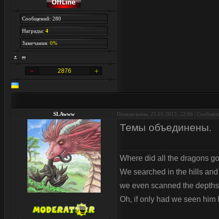
Сообщений: 280
Награды:
4
Замечания:
0%
2876
SLAwww
Понедельник, 21.01.2013, 22:06 | Сообще
Темы объединены.
Where did all the dragons g
We searched in the hills an
we even scanned the depths 
Oh, if only had we seen him l