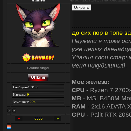
Wynerros
Четверг, 25.04.2013, 19:48 | Сообщение #
До сих пор в топе за
Неужели я тоже ост
уже целых двенадца
Удалил свои старые
меня никудышный
.
Ground Angel
Мое железо:
Сообщений: 3108
CPU
- Ryzen 7 2700
Награды:
9
MB
- MSI B450M Mor
Замечания:
20%
RAM
- 2x16 ADATA 
GPU
- Palit RTX 206
6555