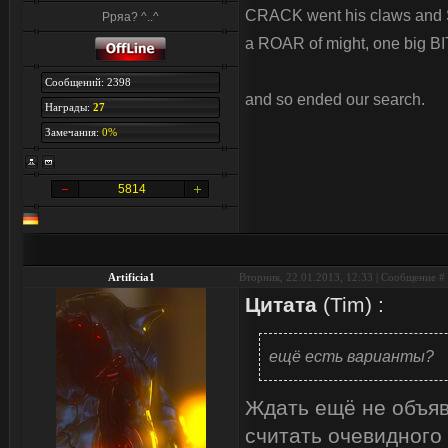
CRACK went his claws and 
Рряа? ^..^
a ROAR of might, one big BI
Сообщений: 2398
and so ended our search.
Награды:
27
Замечания:
0%
5814
Artificia1
Вторник, 22.01.2013, 12:33 | Сообщение #
Цитата
(
Tim
)
:
ещё есть варианты?
Ждать ещё не объяв
считать очевидного