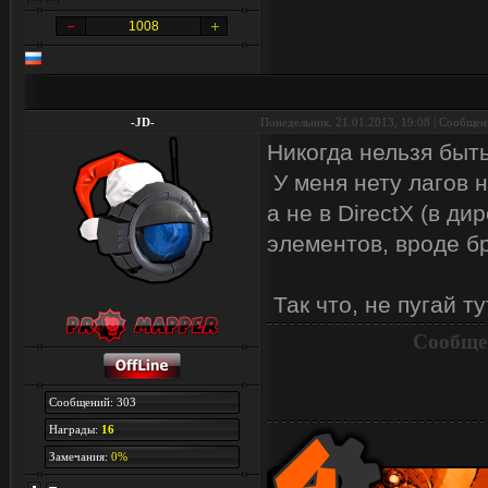
1008
-JD-
Понедельник, 21.01.2013, 19:08 | Сообще
Никогда нельзя быт
У меня нету лагов 
а не в DirectX (в д
элементов, вроде б
Так что, не пугай т
Сообще
Сообщений: 303
Награды:
16
Замечания:
0%