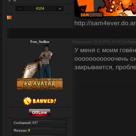
4104
http://sam4ever.do.
Free_Stalker
Понедельник, 21.01.2013, 19:44 | Сообще
У меня с моим говё
ооооооооооочень си
закрывается, пробл
Сообщений: 937
Награды:
8