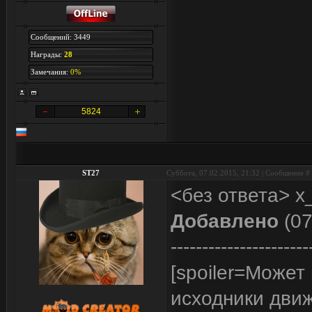
Сообщений: 3449
Награды:
28
Замечания:
0%
5824
ST27
Суббота, 07.02.2015, 21:32 | Сообщение #
<без ответа> х
Добавлено
(07
----------------------
[spoiler=Может 
исходники движ