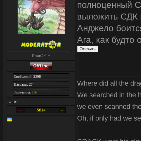
полноценный СД
выложить СДК р
Анджело боится
Ага, как будто 
Рряа? ^..^
Сообщений: 2398
Where did all the dr
Награды:
27
Замечания:
0%
We searched in the 
we even scanned the 
5814
Oh, if only had we se