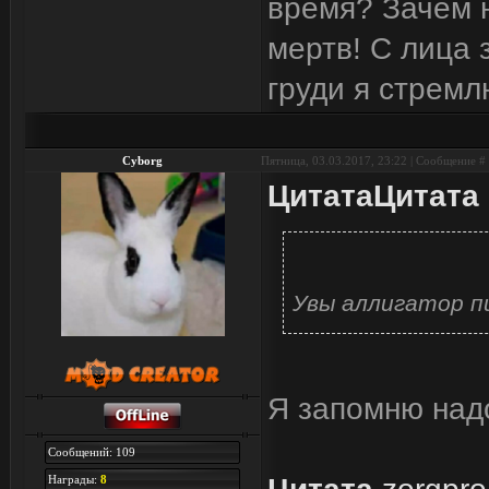
время? Зачем н
мертв! С лица 
груди я стремл
Cyborg
Пятница, 03.03.2017, 23:22 | Сообщение #
Цитата
Цитата
Увы аллигатор п
Я запомню над
Сообщений: 109
Награды:
8