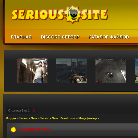
ГЛАВНАЯ
DISCORD СЕРВЕР
КАТАЛОГ ФАЙЛОВ
1
Страница
1
из
1
Форум
»
Serious Sam
»
Serious Sam: Revolution
»
Модификации
МОДИФИКАЦИИ