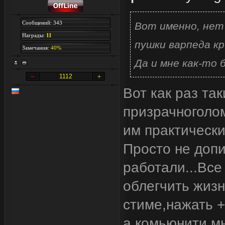
Сообщений: 343
Вот именно, нет 
Награды:
11
пушки варпеда к
Замечания:
40%
Да и мне как-то 
1112
Вот как раз та
призрачноголом
им практически
Просто не допи
работали...Все
облегчить жизн
стиме,нажать +
а комьюнити мы