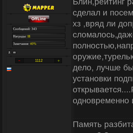
Блин,рейтинг р
сделал и посем
хз ,вряд ли доп
Сообщений: 343
сломалось,даже
Награды:
11
полностью,напр
Замечания:
40%
оружие,турельк
1112
дело, лучше бы
установки подп
открывается...
одновременно и
Память разбита