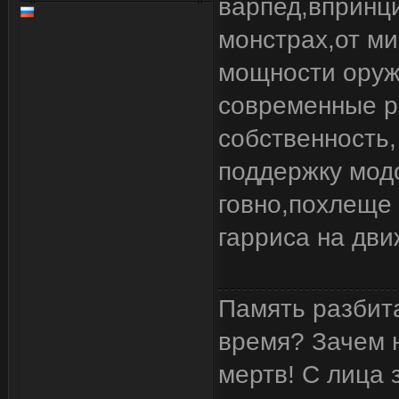
варпед,впринци
монстрах,от ми
мощности оружи
современные р
собственность,
поддержку модо
говно,похлеще 
гарриса на дви
Память разбита
время? Зачем н
мертв! С лица 