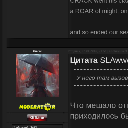
CRACK went his cla
a ROAR of might, on
and so ended our se
thecre
Вторник, 27.01.2015, 21:58 | Сообщение #
Цитата
SLAww
У него там вызо
Что мешало отп
приходилось б
Сообщений: 3449