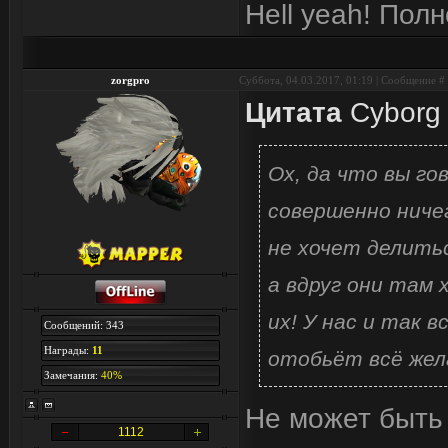
Hell yeah! Пол
zorgpro
Суббота, 04.03.2017, 01:19 | Сообщение #
Цитата
Cyborg
Ох, да что вы го
совершенно ничег
не хочет делитьс
а вдруг они там 
их! У нас и так 
Сообщений: 343
Награды:
11
отобьёт всё жел
Замечания:
40%
Не может быть 
1112