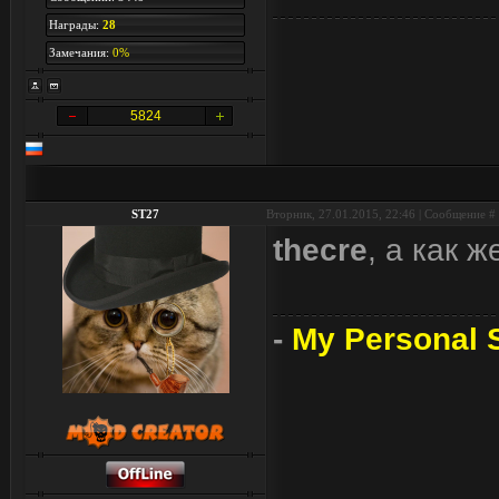
Награды:
28
Замечания:
0%
5824
ST27
Вторник, 27.01.2015, 22:46 | Сообщение #
thecre
, а как 
-
My Personal S