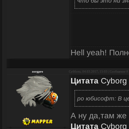
что бы это ни з
Hell yeah! Пол
zorgpro
Суббота, 04.03.2017, 15:03 | Сообщение #
Цитата
Cyborg
ро юбисофт: В це
А ну да,там же
Цитата
Cyborg