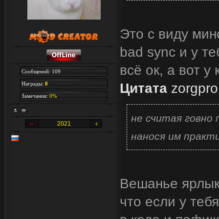
Это с виду мин
bad sync и у т
всё ок, а вот у
Сообщений: 109
Награды:
8
Цитата
zorgpro
Замечания:
0%
не считая говно
2021
нанося им практи
Вешанье ярлыков
что если у теб