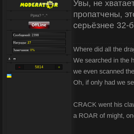
Увы, не хватае
пропатчены, эт
Рряа? ^..^
серьёзнее 32-б
Сообщений: 2398
Награды:
27
Where did all the dr
Замечания:
0%
We searched in the 
5814
we even scanned the 
Oh, if only had we se
CRACK went his cla
a ROAR of might, on