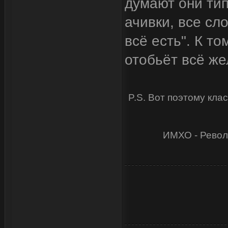
думают они тип
ачивки, все сло
всё есть". К т
отобьёт всё же
P.S. Вот поэтому кл
ИМХО - Револю