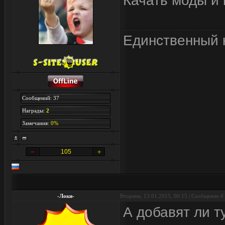
Качать моды и 
Единственный к
Сообщений: 37
Награды:
2
Замечания:
0%
105
-Локи-
Вторник, 13.01.2015, 00:15 | Сообщение #
А добавят ли т