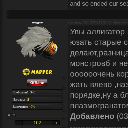
and so ended our se
zorgpro
Пятница, 03.03.2017, 12:50 | Сообщение #
Увы аллигатор 
юзать старые с
делают,разница
монстровб и не
оооооочень кор
жать влево ,на
Сообщений: 343
порядке,ну а б
Награды:
11
плазмогранато
Замечания:
40%
Добавлено
(03
1112
----------------------