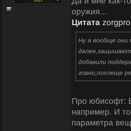
Да и мне как-т
2021
оружия...
Цитата
zorgpro
Ну а вообще они
далее,защишают 
добавили поддер
говно,похлеще р
Про юбисофт: В
например. И то
параметра веще