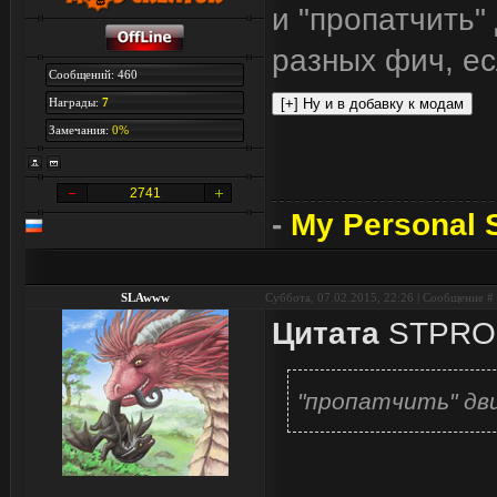
и "пропатчить"
разных фич, есл
Сообщений: 460
Награды:
7
Замечания:
0%
2741
-
My Personal S
SLAwww
Суббота, 07.02.2015, 22:26 | Сообщение #
Цитата
STPRO
"пропатчить" дви