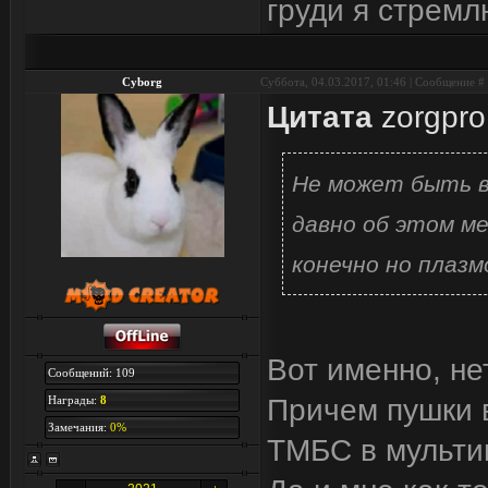
груди я стремл
Cyborg
Суббота, 04.03.2017, 01:46 | Сообщение #
Цитата
zorgpro
Не может быть в
давно об этом м
конечно но плаз
Вот именно, не
Сообщений: 109
Награды:
8
Причем пушки 
Замечания:
0%
ТМБС в мультип