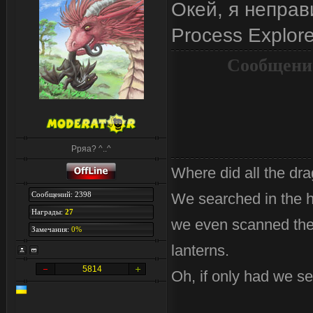
Окей, я неправ
Process Explor
Сообщени
Рряа? ^..^
Where did all the dr
Сообщений: 2398
We searched in the 
Награды:
27
we even scanned the 
Замечания:
0%
lanterns.
5814
Oh, if only had we se