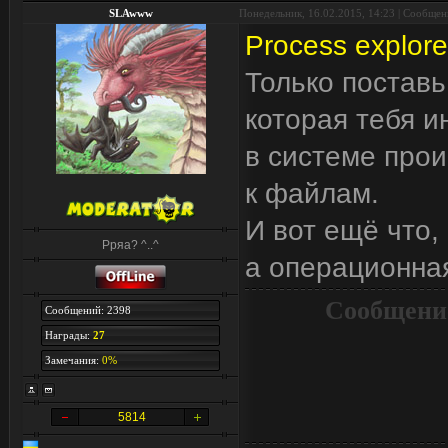
SLAwww
Понедельник, 16.02.2015, 14:23 | Сообще
Process explore
Только поставь
которая тебя и
в системе про
к файлам.
И вот ещё что,
Рряа? ^..^
а операционная
Сообщени
Сообщений: 2398
Награды:
27
Замечания:
0%
5814