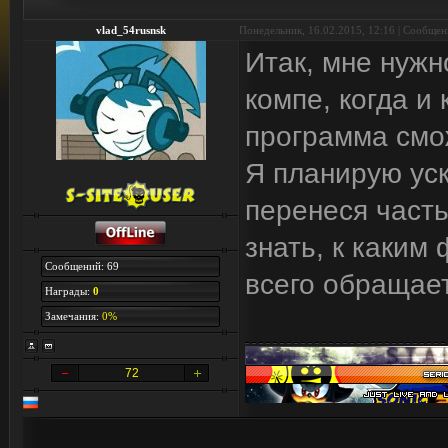
vlad_54rusnsk
Понедельник, 16.02.2015, 12:16 | Сообще
Итак, мне нужн
компе, когда и
программа смо
Я планирую уск
перенеся часть
знать, к каким
Сообщений: 69
всего обращает
Награды:
0
Замечания:
0%
72