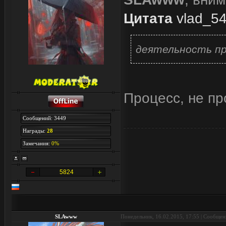
Цитата
vlad_5
деятельность пр
Процесс, не пр
Сообщений: 3449
Награды:
28
Замечания:
0%
5824
SLAwww
Понедельник, 16.02.2015, 17:55 | Сообще