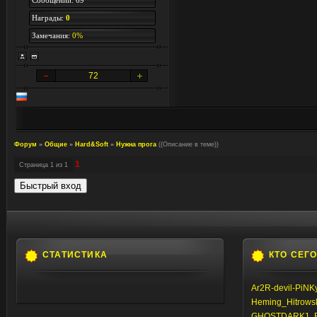
Сообщений: 69
Награды:
0
Замечания:
0%
72
Форум
»
Общие
»
Hard&Soft
»
Нужна прога
((Описание в теме))
1
Страница
1
из
1
СТАТИСТИКА
КТО СЕГ
Ar2R-devil-PiNK
Heming_Hitrows
GHOSTDARK1
,