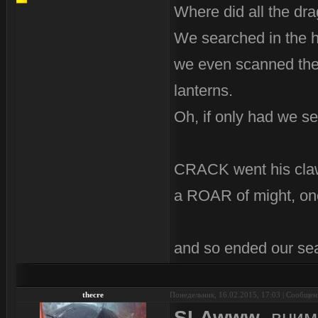
Where did all the dr
We searched in the 
we even scanned the 
lanterns.
Oh, if only had we se
CRACK went his cla
a ROAR of might, on
and so ended our se
thecre
Понедельник, 16.02.2015, 17:03 | Сообще
SLAwww
, вни