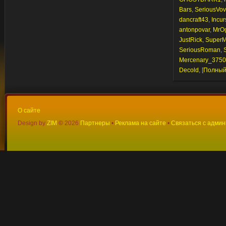
Bars
,
SeriousVo
dancraft43
,
Incur
antonpovar
,
MrOg
JustRick
,
Super
SeriousRoman
,
Mercenary_3750
Decold
, [
Полный
О сайте
Design by
ZIM
©
2026
Партнеры
•
Реклама на сайте
•
Связаться с адми