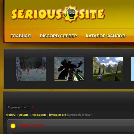
ГЛАВНАЯ
DISCORD СЕРВЕР
КАТАЛОГ ФАЙЛОВ
1
Страница
1
из
1
Форум
»
Общие
»
Hard&Soft
»
Нужна прога
((Описание в теме))
НУЖНА ПРОГА