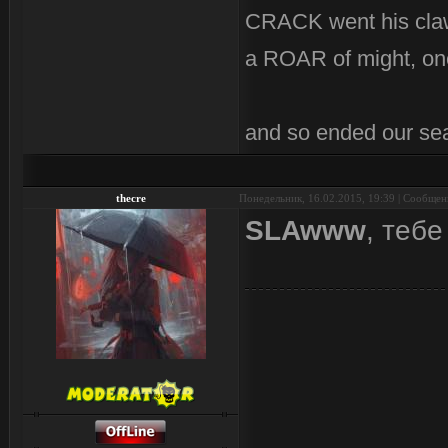
CRACK went his cla
a ROAR of might, on
and so ended our se
thecre
Понедельник, 16.02.2015, 19:39 | Сообще
SLAwww
, тебе