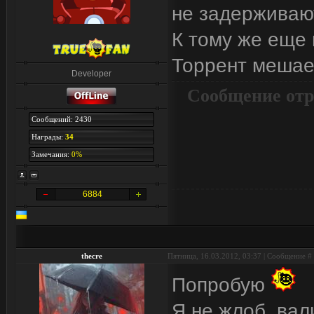
не задерживаю
К тому же еще 
Торрент мешает
Developer
Сообщение отр
Сообщений: 2430
Награды:
34
Замечания:
0%
6884
thecre
Пятница, 16.03.2012, 03:37 | Сообщение #
Попробую
Я не жлоб, вал