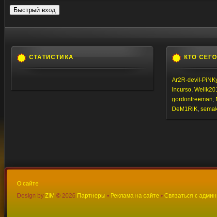
СТАТИСТИКА
КТО СЕГ
Ar2R-devil-PiNK
Incurso
,
Welik20
gordonfreeman
,
DeM1RiK
,
semaki
О сайте
Design by
ZIM
©
2026
Партнеры
•
Реклама на сайте
•
Связаться с адми