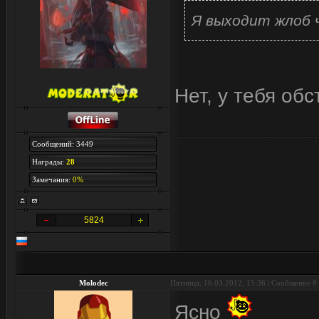
Я выходит жлоб 
Нет, у тебя об
Сообщений: 3449
Награды:
28
Замечания:
0%
5824
Molodec
Пятница, 16.03.2012, 15:36 | Сообщение #
Ясно