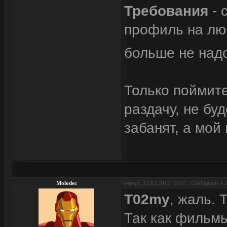
Требования
- 
профиль на лю
больше не над
Только поймите
раздачу, не буд
забанят, а мой
Molodec
Четверг, 15.03.2012, 16:07 | Сообщение #
T02my
, жаль. 
Так как фильмы