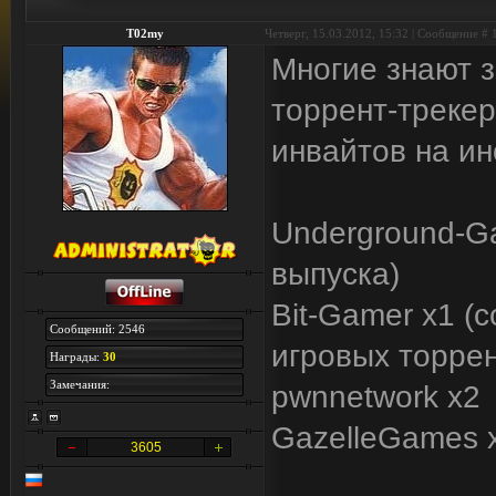
T02my
Четверг, 15.03.2012, 15:32 | Сообщение #
Многие знают 
торрент-трекер
инвайтов на и
Underground-Ga
выпуска)
Bit-Gamer x1 (
Сообщений: 2546
игровых торрен
Награды:
30
Замечания:
pwnnetwork x2
GazelleGames 
3605