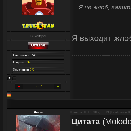
Я не жлоб, валит
Я выходит жло
Developer
Сообщений: 2430
Награды:
34
Замечания:
0%
6884
thecre
Пятница, 16.03.2012, 11:19 | Сообщение #
Цитата
(
Molod