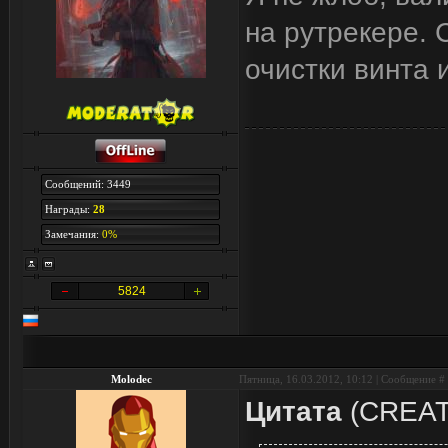
на рутрекере. 
очистки винта 
Сообщений: 3449
Награды:
28
Замечания:
0%
5824
Molodec
Пятница, 16.03.2012, 10:12 | Сообщение #
Цитата
(
CREA