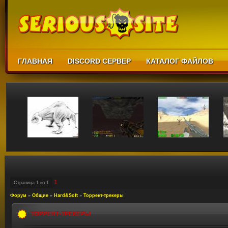
ГЛАВНАЯ
DISCORD СЕРВЕР
КАТАЛОГ ФАЙЛОВ
1
Страница
1
из
1
Форум
»
Общие
»
Hard&Soft
»
Торрент-трекеры
ТОРРЕНТ-ТРЕКЕРЫ