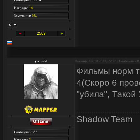
Сообщений: 2376
Награды:
14
Замечания:
0%
2569
yrroodd
Пятница, 05.10.2012, 22:03 | Сообщение #
Фильмы норм то
4(Скоро 6 пров
"убила", Такой
Shadow Team
Сообщений: 87
Награды:
3