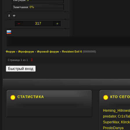
Замечания:
0%
317
Форум
»
Игрофорум
»
Игровой форум
»
Resident Evil 6
(66666666)
1
Страница
1
из
1
СТАТИСТИКА
КТО СЕГ
Heming_Hitrows
predator
,
Cr1sTa
SuperMax
,
Klirc
ProstoDanya