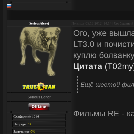
SeriousAlexej
Пятница, 05.10.2012, 14:14 | Сообщение #
Ого, уже вышла
LT3.0 и почист
куплю болванку 
Цитата
(
T02my
Ещё шестой филь
Serious Editor
Фильмы RE - ка
Сообщений: 1246
Награды:
52
Замечания:
0%