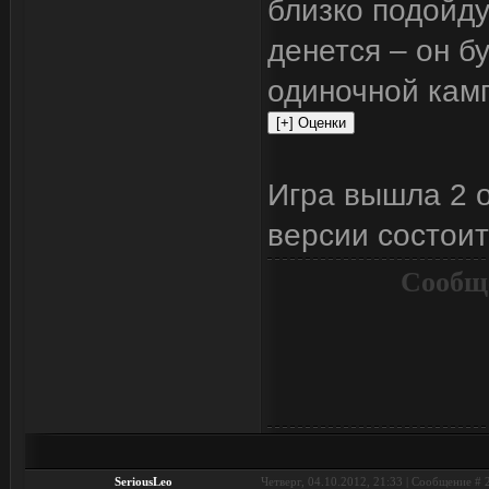
близко подойду
денется – он б
одиночной кам
Игра вышла 2 о
версии состоит
Сообщ
SeriousLeo
Четверг, 04.10.2012, 21:33 | Сообщение #