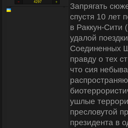
4297
Запрягать сюже
спустя 10 лет 
в Раккун-Сити 
удалой поездк
Соединенных Ш
правду о тех с
что сия небыва
распространяю
биотеррористич
ушлые террори
пресловутой п
президента в о