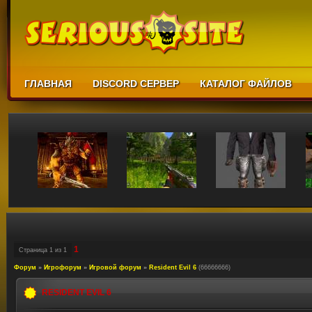
ГЛАВНАЯ
DISCORD СЕРВЕР
КАТАЛОГ ФАЙЛОВ
1
Страница
1
из
1
Форум
»
Игрофорум
»
Игровой форум
»
Resident Evil 6
(66666666)
RESIDENT EVIL 6