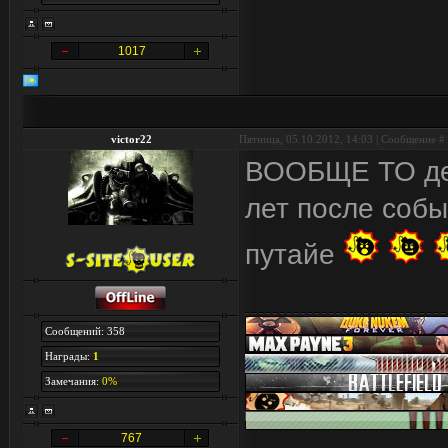
1017
victor22
Пятница, 05.10.2012, 14:03 | Сообщение #
ВООБЩЕ ТО дей
лет после собы
путайе
Сообщений: 358
Награды:
1
Замечания:
0%
767