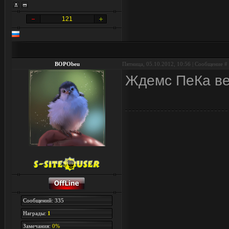
121
BOPObeu
Пятница, 05.10.2012, 10:56 | Сообщение #
Ждемс ПеКа вер
Сообщений: 335
Награды:
1
Замечания:
0%