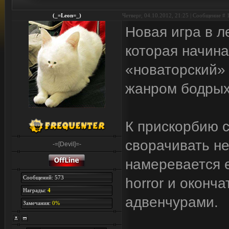
(_=Leon=_)
Четверг, 04.10.2012, 21:25 | Сообщение #
Новая игра в л
которая начина
«новаторский»
жанром бодрых
К прискорбию с
сворачивать не
-=[Devil]=-
намеревается е
Сообщений: 573
horror и оконч
Награды:
4
адвенчурами.
Замечания:
0%