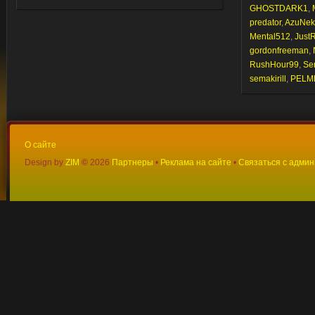
GHOSTDARK1
,
predator
,
AzuNek
Mental512
,
JustR
gordonfreeman
,
RushHour99
,
Se
semakirill
,
PELM
О сайте
Design by
ZIM
©
2026
Партнеры
•
Реклама на сайте
•
Связаться с адми