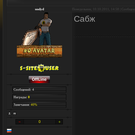
sssdyd
Понедельник, 10.10.2011, 14:58 | Сообще
Сабж
Сообщений: 4
Награды:
0
Замечания:
40%
0