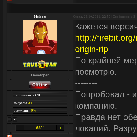
Molodec
Среда, 26.10.2011, 22:50 | Сообщение #
3
Кажется версия
http://firebit.o
origin-rip
По крайней мер
посмотрю.
Developer
--------
Попробовал - 
Сообщений: 2430
Награды:
34
компанию.
Замечания:
0%
Правда нет об
локаций. Разру
6884