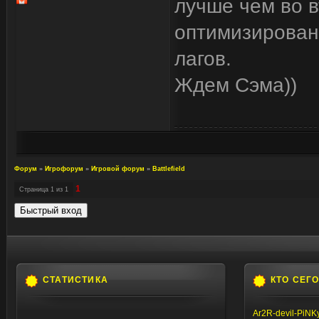
лучше чем во 
оптимизирована
лагов.
Ждем Сэма))
Форум
»
Игрофорум
»
Игровой форум
»
Battlefield
1
Страница
1
из
1
СТАТИСТИКА
КТО СЕГ
Ar2R-devil-PiNK