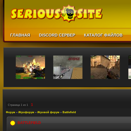
ГЛАВНАЯ
DISCORD СЕРВЕР
КАТАЛОГ ФАЙЛОВ
1
Страница
1
из
1
Форум
»
Игрофорум
»
Игровой форум
»
Battlefield
BATTLEFIELD