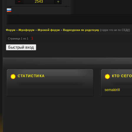
2543
Форум
»
Игрофорум
»
Игровой форум
»
Видеоуроки по редстоуну
(сорри что не по СЕД(()
1
Страница
1
из
1
СТАТИСТИКА
КТО СЕГ
semakirill