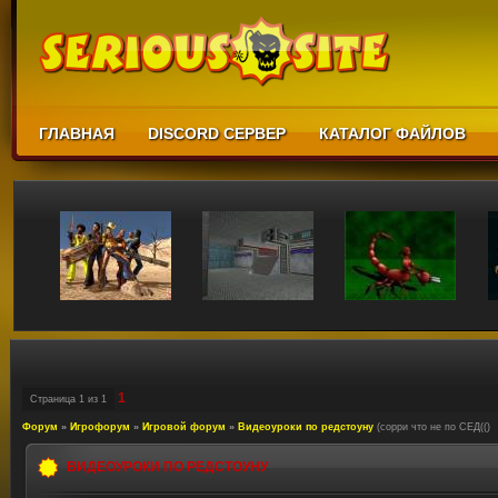
ГЛАВНАЯ
DISCORD СЕРВЕР
КАТАЛОГ ФАЙЛОВ
1
Страница
1
из
1
Форум
»
Игрофорум
»
Игровой форум
»
Видеоуроки по редстоуну
(сорри что не по СЕД(()
ВИДЕОУРОКИ ПО РЕДСТОУНУ