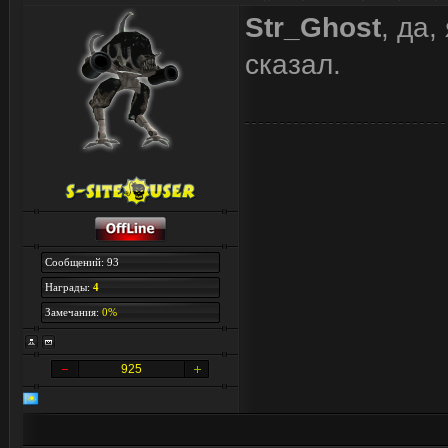
Str_Ghost
, да,
сказал.
Сообщений: 93
Награды:
4
Замечания:
0%
925