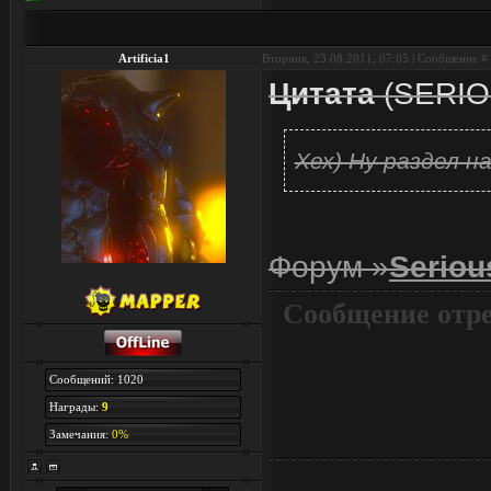
Artificia1
Вторник, 23.08.2011, 07:05 | Сообщение #
Цитата
(
SERIO
Хех) Ну раздел 
Форум »
Serio
Сообщение отр
Сообщений: 1020
Награды:
9
Замечания:
0%