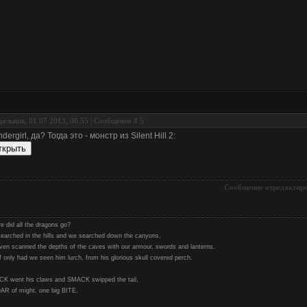
ельник, 01.07.2013, 00:55 | Сообщение #
5
dergirl, да? Тогда это - монстр из Silent Hill 2:
Сообщение отредактир
e did all the dragons go?
earched in the hills and we searched down the canyons,
ven scanned the depths of the caves with our armour, swords and lanterns.
f only had we seen him lurch, from his glorious skull covered perch.
K went his claws and SMACK swipped the tail,
AR of might, one big BITE.