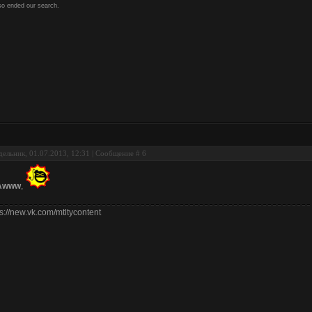
so ended our search.
ельник, 01.07.2013, 12:31 | Сообщение #
6
Awww
,
ps://new.vk.com/mtltycontent