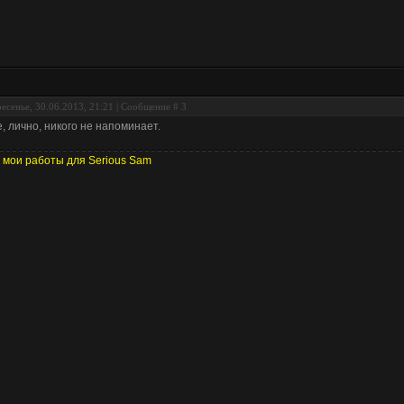
есенье, 30.06.2013, 21:21 | Сообщение #
3
, лично, никого не напоминает.
 мои работы для Serious Sam