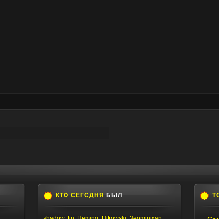
КТО СЕГОДНЯ
БЫЛ
Т
shadow_tin
,
Heming_Hitrowski
,
Neominigan
,