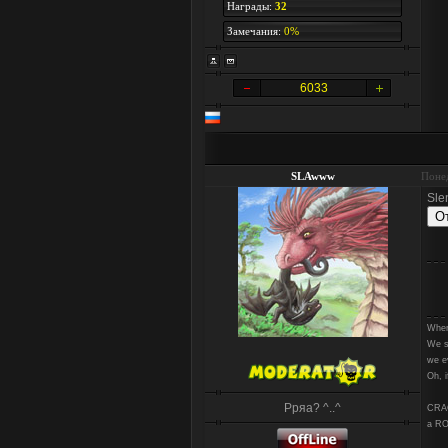
Награды:
32
Замечания:
0%
6033
SLAwww
Понед
Slen
Wher
We s
we e
Oh, i
Рряа? ^..^
CRAC
a RO