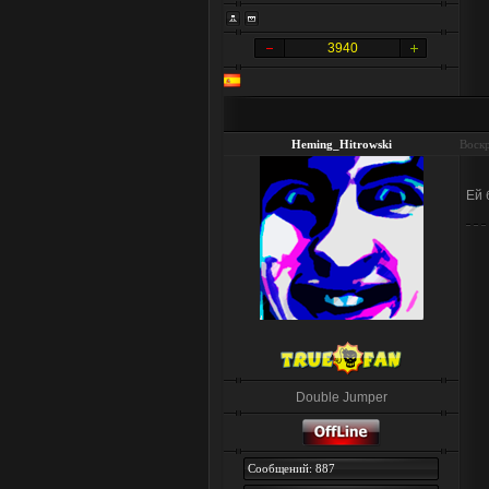
3940
Heming_Hitrowski
Воскр
Ей 
Double Jumper
Сообщений: 887