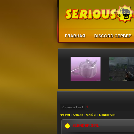
ГЛАВНАЯ
DISCORD СЕРВЕР
1
Страница
1
из
1
Форум
»
Общие
»
Флейм
»
Slender Girl
SLENDER GIRL