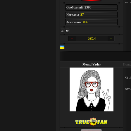
and 
Сообщений: 2398
Награды:
27
Замечания:
0%
5814
MentalVader
Понед
SL
htt