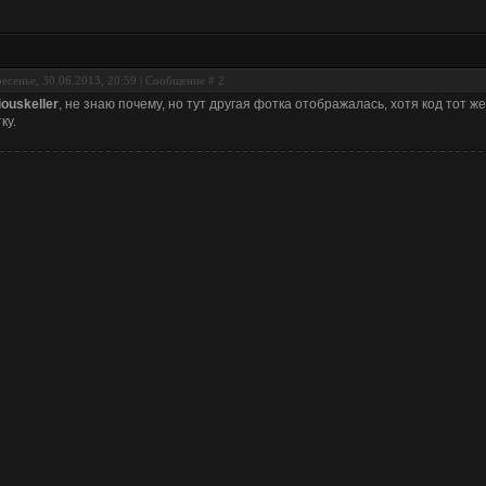
есенье, 30.06.2013, 20:59 | Сообщение #
2
iouskeller
, не знаю почему, но тут другая фотка отображалась, хотя код тот ж
ку.