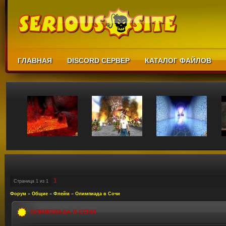
ГЛАВНАЯ
DISCORD СЕРВЕР
КАТАЛОГ ФАЙЛОВ
1
Страница
1
из
1
Форум
»
Общие
»
Флейм
»
Олимпиада в Сочи
ОЛИМПИАДА В СОЧИ