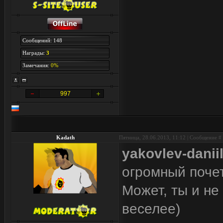
Сообщений: 148
Награды:
3
Замечания:
0%
997
Kadath
Пятница, 28.06.2013, 11:12 | Сообщение #
yakovlev-danii
огромный почет
Может, ты и не
веселее)