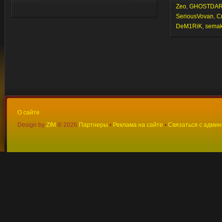
Zeo
,
GHOSTDA
SeriousVovan
,
C
DeM1RiK
,
semaki
О сайте
Design by
ZIM
©
2026
Партнеры
•
Реклама на сайте
•
Связаться с адми