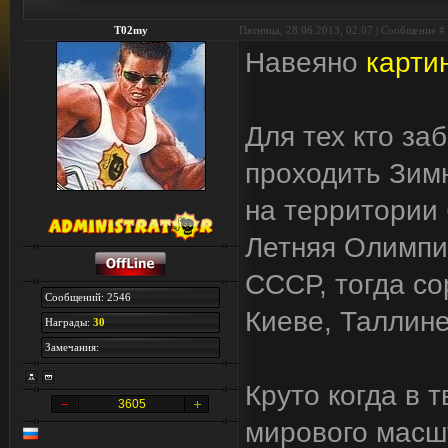
T02my
Пятница, 28.06.2013, 02:07 | Сообщение #
Навеяно
карти
Для тех кто заб
проходить Зим
на территории 
Летняя Олимпи
СССР, тогда со
Сообщений: 2546
Киеве, Таллине
Награды:
30
Замечания:
Круто когда в 
3605
мирового масшт