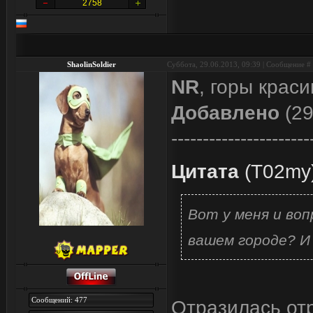
2758
ShaolinSoldier
Суббота, 29.06.2013, 09:39 | Сообщение #
NR
, горы крас
Добавлено
(29
----------------------
Цитата
(
T02my
Вот у меня и воп
вашем городе? И
Сообщений: 477
Отразилась от