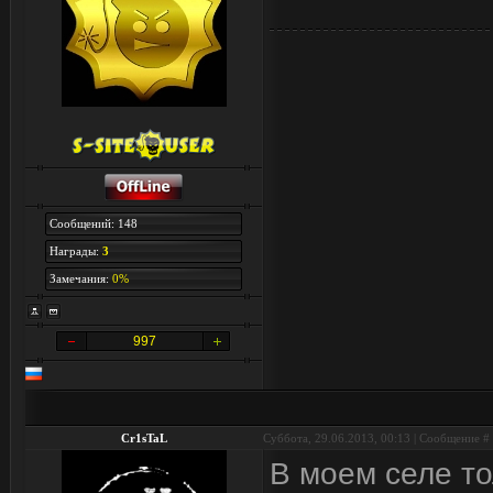
Сообщений: 148
Награды:
3
Замечания:
0%
997
Cr1sTaL
Суббота, 29.06.2013, 00:13 | Сообщение #
В моем селе т