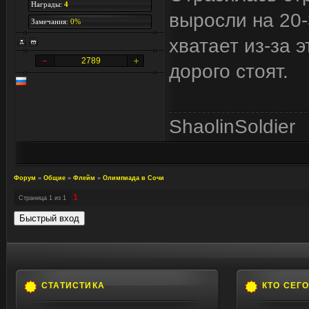
Награды:
4
выросли на 20-
Замечания:
0%
хватает из-за 
2789
дорого стоят.
ShaolinSoldier
Форум
»
Общие
»
Флейм
»
Олимпиада в Сочи
1
Страница
1
из
1
СТАТИСТИКА
КТО СЕГ