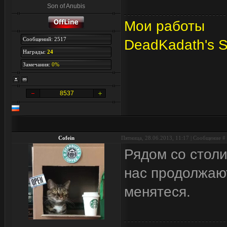
Son of Anubis
Мои работы
Сообщений: 2517
DeadKadath's 
Награды:
24
Замечания:
0%
8537
Cofein
Пятница, 28.06.2013, 11:17 | Сообщение #
Рядом со столи
нас продолжают
менятеся.