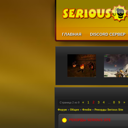
ГЛАВНАЯ
DISCORD СЕРВЕР
2
«
1
3
4
8
9
»
Страница
2
из
9
…
Форум
»
Общие
»
Флейм
»
Рекорды Serious Site
РЕКОРДЫ SERIOUS SITE