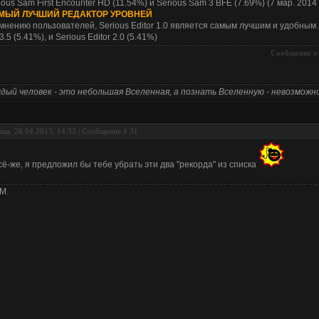
ious Sam First Encounter HD (11.54%) и Serious Sam 3 BFE (7.69%) (7 мар. 2014 г
МЫЙ ЛУЧШИЙ РЕДАКТОР УРОВНЕЙ
мнению пользователей, Serious Editor 1.0 является самым лучшим и удобным. 
/3.5 (5.41%), и Serious Editor 2.0 (5.41%)
Сообщение о
дый человек - это небольшая Вселенная, а познать Вселенную - невозможно
ца, 26.04.2013, 14:33 | Сообщение #
31
сё-же, я предложил бы тебе убрать эти два "рекорда" из списка
M.