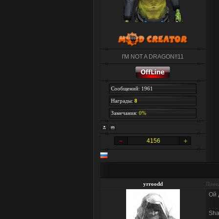
I'M NOT A DRAGON!!11
Сообщений: 1961
Награды:
8
Замечания:
0%
4156
yrroodd
Понед
Ой 
Sh