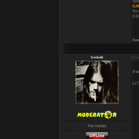
Ser
СА
По 
3.0
Каж
freeknik
Пятни
И в
LLT
The Hunter