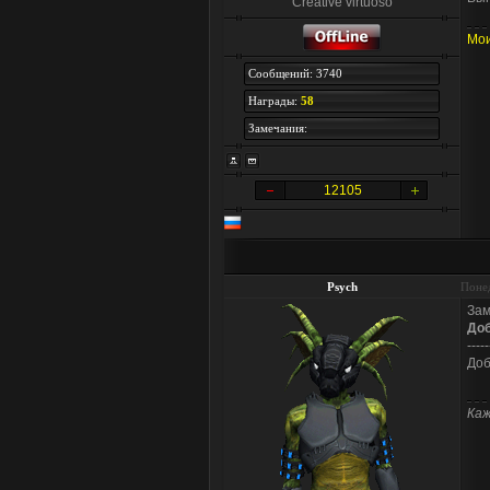
Creative virtuoso
Мои
Сообщений: 3740
Награды:
58
Замечания:
12105
Psych
Понед
Зам
До
-----
Доб
Каж