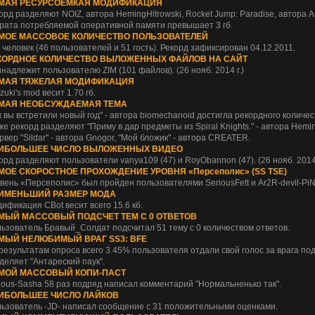
МАЯ РЕСУРСОЕМКАЯ МОДИФИКАЦИЯ
орд разделяют NOIZ, автора HemingHitrowski, Rocket Jump: Paradise, автора Ar
рата потребляемой оперативной памяти превышает 3 гб.
МОЕ МАССОВОЕ КОЛИЧЕСТВО ПОЛЬЗОВАТЕЛЕЙ
7 человек (46 пользователей и 51 гость). Рекорд зафиксирован 04.12.2011.
КОРДНОЕ КОЛИЧЕСТВО ВЫЛОЖЕННЫХ ФАЙЛОВ НА САЙТ
надлежит пользователю ZIM (101 файлов). (26 нояб. 2014 г.)
МАЯ ТЯЖЕЛАЯ МОДИФИКАЦИЯ
zuki's mod весит 1.70 гб.
МАЯ НЕОБСУЖДАЕМАЯ ТЕМА
к вы встретили новый год" - автора biomechanoid достигла рекордного количест
же рекорд разделяют "Приму в дар предметы из Spiral Knights." - автора Hemin
рвер "Sildar" - автора Gnogor, "Мой бложик" - автора CREATER.
ИБОЛЬШЕЕ ЧИСЛО ВЫЛОЖЕННЫХ ВИДЕО
орд разделяют пользователи vanya109 (47) и RoyObannon (47). (26 нояб. 2014 
МОЕ СКОРОСТНОЕ ПРОХОЖДЕНИЕ УРОВНЯ «Персеполис» (SS TSE)
вень «Персеполис» был пройден пользователями SeriousFett и Ar2R-devil-PiNK
ИМЕНЬШИЙ РАЗМЕР МОДА
ификация CBot весит всего 15.6 кб.
МЫЙ МАССОВЫЙ ПОДСЧЕТ ТЕМ С 0 ОТВЕТОВ
ьзователь Бравый_Солдат подсчитал 51 тему с 0 количеством ответов.
МЫЙ НЕЛЮБИМЫЙ ВРАГ SS3: BFE
результатам опроса всего 3.45% пользователя отдали свой голос за врага под
деляет "Антареский паук".
МОЙ МАССОВЫЙ КОПИ-ПАСТ
ious-Sasha 58 раз подряд написал комментарий "Нормальненько так".
ИБОЛЬШЕЕ ЧИСЛО ЛАЙКОВ
ьзователь -JD- написал сообщение с 31 положительными оценками.