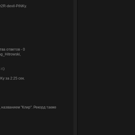
2R-devil-PiNKy.
ва ответов - 0
g_Hitrowski,
г.)
y за 2:25 сек.
 названием "Клир". Рекорд также