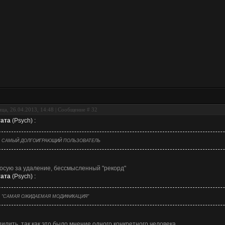
ца, 26.04.2013, 14:48 | Сообщение #
32
ата
(
Psych
)
:
САМЫЙ ДОЛГОИГРАЮЩИЙ ПОЛЬЗОВАТЕЛЬ
осую за удаление, бессмысленный "рекорд"
ата
(
Psych
)
:
"САМАЯ ОЖИДАЕМАЯ МОДИФИКАЦИЯ"
илить, так как это было мнение одного конкретного человека.