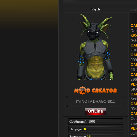
Psych
Среда
СА
"Сч
КР
"Ра
СА
-10
СА
909
СА
56 
СА
296
РЕ
SKA
СА
Ser
I'M NOT A DRAGON!!11
СА
"Ди
СА
Сов
Сообщений: 1961
в к
РЕ
Награды:
8
614
Замечания:
0%