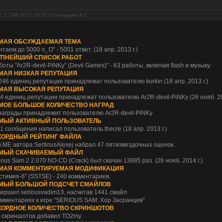
, 17.04.2013, 18:29 | Сообщение #
1
МАЯ ОБСУЖДАЕМАЯ ТЕМА
итаем до 5000 o_O" - 5001 ответ. (18 апр. 2013 г.)
УПНЕЙШИЙ СПИСОК РАБОТ
боты "Ar2R-devil-PiNKy" (Devil Games)" - 63 работы, включая flash и музыку.
МАЯ НИЗКАЯ РЕПУТАЦИЯ
246 единиц репутации принадлежат пользователю kurkin (18 апр. 2013 г.)
МАЯ ВЫСОКАЯ РЕПУТАЦИЯ
4 единиц репутации принадлежат пользователю Ar2R-devil-PiNKy (26 нояб. 20
МОЕ БОЛЬШОЕ КОЛИЧЕСТВО НАГРАД
награды принадлежит пользователю Ar2R-devil-PiNKy
МЫЙ АКТИВНЫЙ ПОЛЬЗОВАТЕЛЬ
1 сообщения написал пользователь thecre (18 апр. 2013 г.)
КОРДНЫЙ РЕЙТИНГ ФАЙЛА
 ME автора SertiousAlexej набрал 47 пятизвездочных оценок.
МЫЙ СКАЧИВАЕМЫЙ ФАЙЛ
ious Sam 2 2.070 NO-CD (Crack) был скачан 13885 раз. (26 нояб. 2014 г.)
МАЯ КОММЕНТИРУЕМАЯ МОДИФИКАЦИЯ
стимия-6" (SSTSE) - 240 комментариев.
МЫЙ БОЛЬШОЙ ПОДСЧЕТ СМАЙЛОВ
ершил seriousvadim13, насчитав 1441 смайл
омментариях к игре "SERIOUS SAM: Хор Засранцев".
КОРДНОЕ КОЛИЧЕСТВО СКРИНШОТОВ
 скриншотов добавил TO2my.