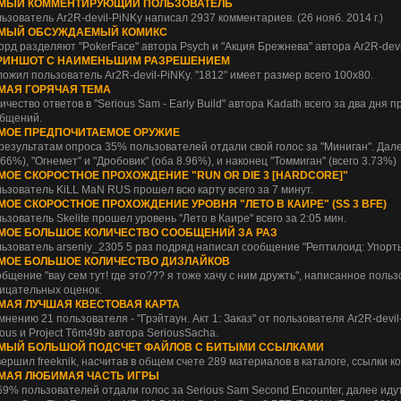
МЫЙ КОММЕНТИРУЮЩИЙ ПОЛЬЗОВАТЕЛЬ
ьзователь Ar2R-devil-PiNKy написал 2937 комментариев. (26 нояб. 2014 г.)
МЫЙ ОБСУЖДАЕМЫЙ КОМИКС
орд разделяют "PokerFace" автора Psych и "Акция Брежнева" автора Ar2R-devi
РИНШОТ С НАИМЕНЬШИМ РАЗРЕШЕНИЕМ
ожил пользователь Ar2R-devil-PiNKy. "1812" имеет размер всего 100x80.
МАЯ ГОРЯЧАЯ ТЕМА
ичество ответов в "Serious Sam - Early Build" автора Kadath всего за два дня
бщений.
МОЕ ПРЕДПОЧИТАЕМОЕ ОРУЖИЕ
результатам опроса 35% пользователей отдали свой голос за "Миниган". Далее
.66%), "Огнемет" и "Дробовик" (оба 8.96%), и наконец "Томмиган" (всего 3.73%)
МОЕ СКОРОСТНОЕ ПРОХОЖДЕНИЕ "RUN OR DIE 3 [HARDCORE]"
ьзователь KiLL MaN RUS прошел всю карту всего за 7 минут.
МОЕ СКОРОСТНОЕ ПРОХОЖДЕНИЕ УРОВНЯ "ЛЕТО В КАИРЕ" (SS 3 BFE)
ьзователь Skelite прошел уровень "Лето в Каире" всего за 2:05 мин.
МОЕ БОЛЬШОЕ КОЛИЧЕСТВО СООБЩЕНИЙ ЗА РАЗ
ьзователь arseniy_2305 5 раз подряд написал сообщение "Рептилоид: Упорт
МОЕ БОЛЬШОЕ КОЛИЧЕСТВО ДИЗЛАЙКОВ
бщение "вау сем тут! где это??? я тоже хачу с ним дружть", написанное польз
ицательных оценок.
МАЯ ЛУЧШАЯ КВЕСТОВАЯ КАРТА
мнению 21 пользователя - "Грэйтаун. Акт 1: Заказ" от пользователя Ar2R-devil-
ious и Project T6m49b автора SeriousSacha.
МЫЙ БОЛЬШОЙ ПОДСЧЕТ ФАЙЛОВ С БИТЫМИ ССЫЛКАМИ
ершил freeknik, насчитав в общем счете 289 материалов в каталоге, ссылки ко
МАЯ ЛЮБИМАЯ ЧАСТЬ ИГРЫ
69% пользователей отдали голос за Serious Sam Second Encounter, далее идут 