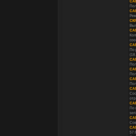
СА
Пол
СА
Рек
СК
Выл
СА
Кол
соо
СА
По 
(18
СА
Пол
СА
Пол
СА
Пол
СА
Соо
отр
СА
По 
ser
СА
Сов
СА
57.