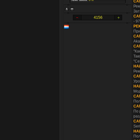
СА
Рек
Зат
СА
4156
- 9
РЕ
При
СА
Aka
СА
"Ка
Так
"Се
НА
Рек
СА
Уро
НА
Мод
СА
Пол
СА
По 
раз
СА
Ser
НА
Пол