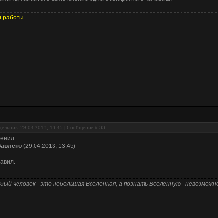
 работы
ельник, 29.04.2013, 13:45 | Сообщение #
33
енил.
бавлено
(29.04.2013, 13:45)
----------------------------------------
авил.
дый человек - это небольшая Вселенная, а познать Вселенную - невозможно