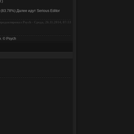
.)
(83.78%) Далее идут Serious Editor
тредактировал
-
Среда, 26.11.2014, 07:53
Psych
.
© Psych