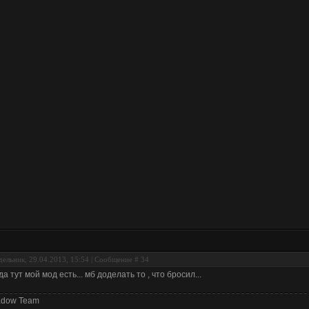
ельник, 29.04.2013, 15:54 | Сообщение #
34
да тут мой мод есть... мб доделать то , что бросил...
adow Team