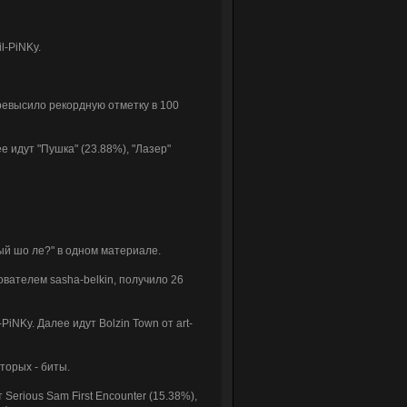
l-PiNKy.
 превысило рекордную отметку в 100
 идут "Пушка" (23.88%), "Лазер"
ый шо ле?" в одном материале.
ователем sasha-belkin, получило 26
PiNKy. Далее идут Bolzin Town от art-
торых - биты.
Serious Sam First Encounter (15.38%),