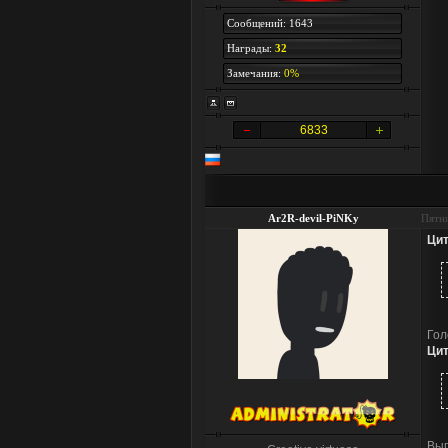
Сообщений: 1643
Награды:
32
Замечания:
0%
6833
Ar2R-devil-PiNKy
Пятни
Цит
Гол
Цит
Вып