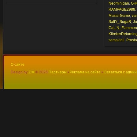
Neominigan
,
GH
RAMPAGE2988
,
MasterGame
,
va
SaltY_SugaR
,
Ju
Cat_N_Flammen
KlirckerReturnin
semakirill
,
Prost
О сайте
Design by
ZIM
©
2026
Партнеры
•
Реклама на сайте
•
Связаться с адми