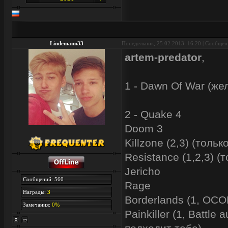
Lindemann33
Понедельник, 25.02.2013, 16:20 | Сообще
artem-predator
,
1 - Dawn Of War (же
2 - Quake 4
Doom 3
Killzone (2,3) (тольк
Resistance (1,2,3) (
Jericho
Сообщений: 560
Rage
Награды:
3
Borderlands (1, ОС
Замечания:
0%
Painkiller (1, Battle