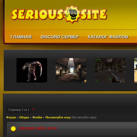
ГЛАВНАЯ
DISCORD СЕРВЕР
КАТАЛОГ ФАЙЛОВ
1
Страница
1
из
1
Форум
»
Общие
»
Флейм
»
Посоветуйте игру
(Посоветуйте игру)
ПОСОВЕТУЙТЕ ИГРУ