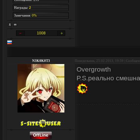
Награды:
2
Замечания:
0%
1008
N3K0K0T3
Понедельник, 25.02.2013, 19:59 | Сообще
Overgrowth
P.S.реально смешная