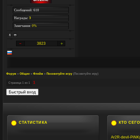
Сообщений: 610
Награды:
3
Замечания:
0%
3823
Форум
»
Общие
»
Флейм
»
Посоветуйте игру
(Посоветуйте игру)
1
Страница
1
из
1
СТАТИСТИКА
КТО СЕГ
Ar2R-devil-PiNK