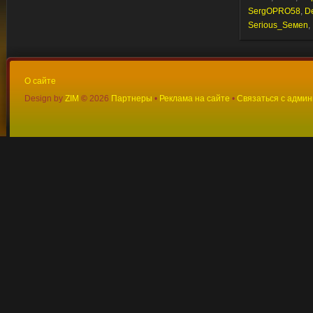
SergOPRO58
,
D
Sегiоus_Sемеn
,
О сайте
Design by
ZIM
©
2026
Партнеры
•
Реклама на сайте
•
Связаться с адми