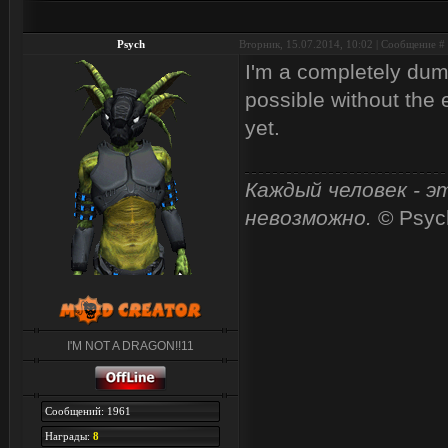
Psych
Вторник, 15.07.2014, 10:02 | Сообщение #
I'm a completely dumb
possible without the 
yet.
Каждый человек - э
невозможно.
© Psyc
I'M NOT A DRAGON!!11
Сообщений: 1961
Награды:
8