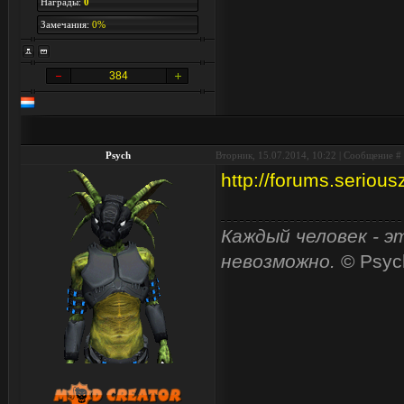
Награды:
0
Замечания:
0%
384
Psych
Вторник, 15.07.2014, 10:22 | Сообщение #
http://forums.serio
Каждый человек - э
невозможно.
© Psyc