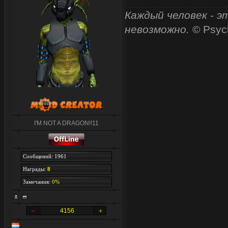
Каждый человек - э
невозможно.
© Psyc
I'M NOT A DRAGON!!11
Сообщений: 1961
Награды:
8
Замечания:
0%
4156