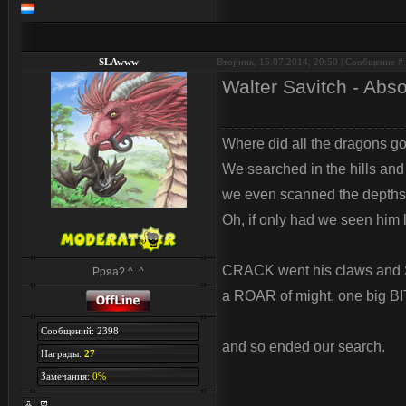
SLAwww
Вторник, 15.07.2014, 20:50 | Сообщение #
Walter Savitch - Abs
Where did all the dragons g
We searched in the hills an
we even scanned the depths 
Oh, if only had we seen him l
CRACK went his claws and 
Рряа? ^..^
a ROAR of might, one big BI
Сообщений: 2398
and so ended our search.
Награды:
27
Замечания:
0%