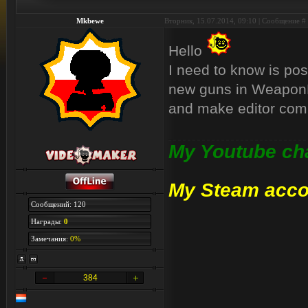
Mkbewe
Вторник, 15.07.2014, 09:10 | Сообщение #
Hello
I need to know is pos
new guns in WeaponH
and make editor compa
My Youtube ch
My Steam acco
Сообщений: 120
Награды:
0
Замечания:
0%
384