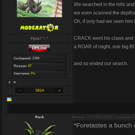
We searched in the hills an
we even scanned the depths 
Oh, if only had we seen him l
CRACK went his claws and 
Рряа? ^..^
a ROAR of might, one big BI
Сообщений: 2398
and so ended our search.
Награды:
27
Замечания:
0%
5814
Psych
Вторник, 15.07.2014, 20:09 | Сообщение #
*Foretastes a bunch 