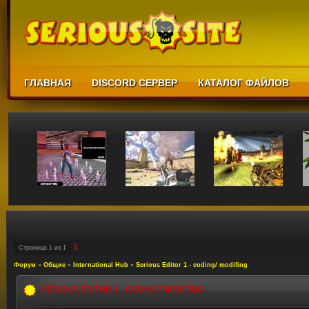
ГЛАВНАЯ
DISCORD СЕРВЕР
КАТАЛОГ ФАЙЛОВ
1
Страница
1
из
1
Форум
»
Общие
»
International Hub
»
Serious Editor 1 - coding/ modifing
SERIOUS EDITOR 1 - CODING/ MODIFING