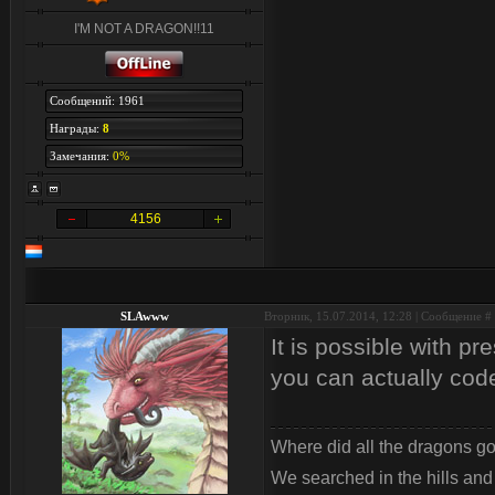
I'M NOT A DRAGON!!11
Сообщений: 1961
Награды:
8
Замечания:
0%
4156
SLAwww
Вторник, 15.07.2014, 12:28 | Сообщение #
It is possible with pr
you can actually cod
Where did all the dragons g
We searched in the hills an