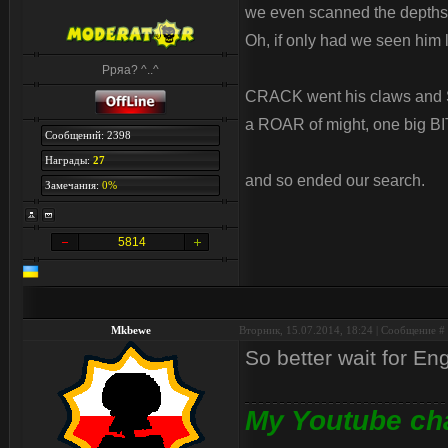
we even scanned the depths 
Oh, if only had we seen him l
Рряа? ^..^
CRACK went his claws and 
a ROAR of might, one big BI
Сообщений: 2398
Награды:
27
and so ended our search.
Замечания:
0%
5814
Mkbewe
Вторник, 15.07.2014, 18:24 | Сообщение #
So better wait for En
My Youtube ch