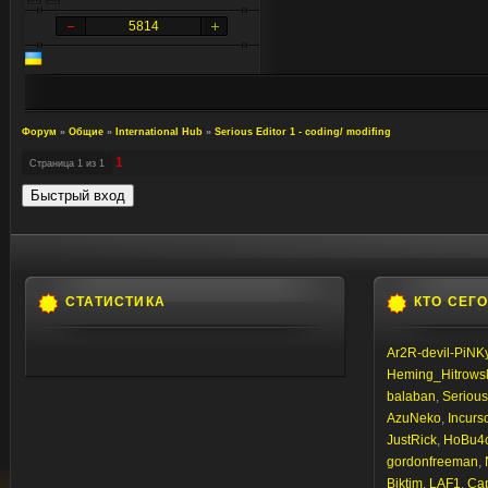
5814
Форум
»
Общие
»
International Hub
»
Serious Editor 1 - coding/ modifing
1
Страница
1
из
1
СТАТИСТИКА
КТО СЕГ
Ar2R-devil-PiNK
Heming_Hitrows
balaban
,
Seriou
AzuNeko
,
Incurs
JustRick
,
HoBu4
gordonfreeman
,
Biktim
,
LAF1
,
Ca