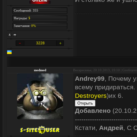
Сообщений: 355
Награды:
5
Замечания:
0%
3228
medmed
Воскресенье, 20.10.2013, 19:10 | Сообщен
Andrey99
, Почему 
всему придираться.
Destroyers
)их 6.
Добавлено
(20.10.2
-----------------------------
Кстати,
Андрей
, С 