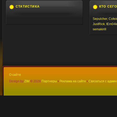
СТАТИСТИКА
КТО СЕГ
Sepulcher
,
Cofei
JustRick
,
tEm04
semakirill
О сайте
Design by
ZIM
©
2026
Партнеры
•
Реклама на сайте
•
Связаться с адми