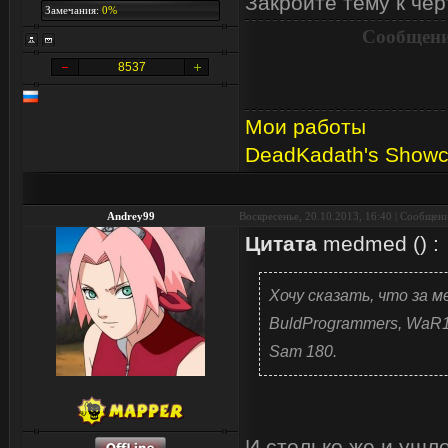
Закройте тему к чер
Замечания:
0%
Сообщени
8537
Мои работы
DeadKadath's Show
Andrey99
Воскресенье, 20.10.2013, 16:40 | Сообщен
Цитата
medmed
(
)
:
Хочу сказать, что за м
BuldProgrammers, WaR
Sam 180.
И столько же и ушло