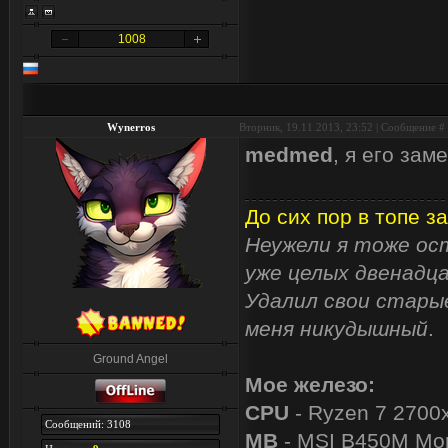
1008
Wynerros
Вторник, 19.11.2013, 23:52 | Сообщение #
medmed
, я его за
До сих пор в топе за
Неужели я тоже ост
уже целых двенадца
Удалил свои старые
меня никудышный
.
Ground Angel
Мое железо:
CPU
- Ryzen 7 2700
Сообщений: 3108
MB
- MSI B450M Mor