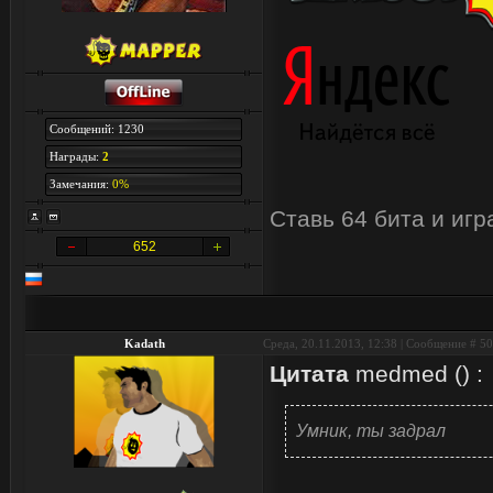
Сообщений: 1230
Награды:
2
Замечания:
0%
Ставь 64 бита и иг
652
Kadath
Среда, 20.11.2013, 12:38 | Сообщение #
50
Цитата
medmed
(
)
:
Умник, ты задрал