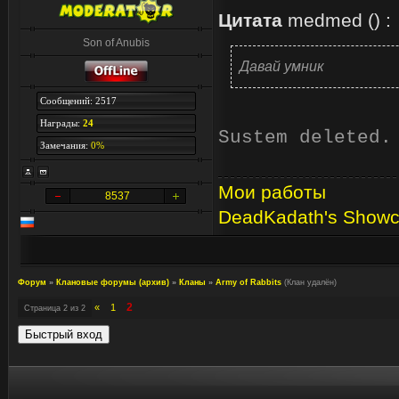
Цитата
medmed
(
)
:
Son of Anubis
Давай умник
Сообщений: 2517
Награды:
24
Sustem deleted.
Замечания:
0%
Мои работы
8537
DeadKadath's Show
Форум
»
Клановые форумы (архив)
»
Кланы
»
Army of Rabbits
(Клан удалён)
2
«
1
Страница
2
из
2