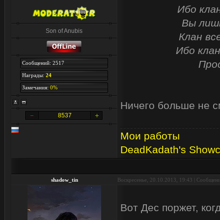
Ибо кла
Вы лишь
Son of Anubis
Клан вс
Ибо клан
Про
Сообщений: 2517
Награды:
24
Замечания:
0%
Ничего больше не с
8537
Мои работы
DeadKadath's Show
shadow_tin
Воскресенье, 20.10.2013, 19:43 | Сообщен
Вот Дес поржет, ког