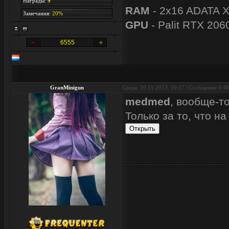
Награды:
9
RAM
- 2x16 ADATA 
Замечания:
20%
GPU
- Palit RTX 206
6555
GranMinigun
Среда, 20.11.2013, 09:17 | Сообщение #
48
medmed
, вообще-т
Только за то, что н