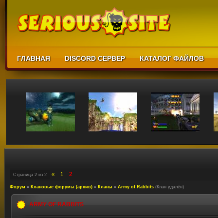
ГЛАВНАЯ
DISCORD СЕРВЕР
КАТАЛОГ ФАЙЛОВ
2
«
1
Страница
2
из
2
Форум
»
Клановые форумы (архив)
»
Кланы
»
Army of Rabbits
(Клан удалён)
ARMY OF RABBITS