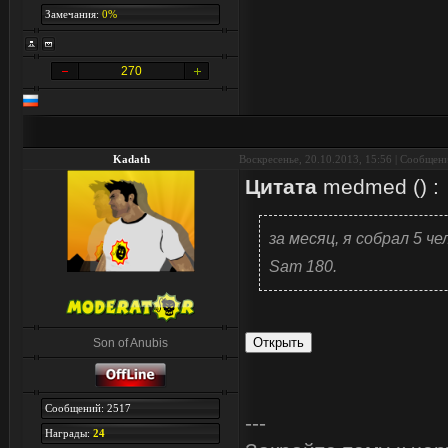
Замечания:
0%
270
Kadath
Воскресенье, 20.10.2013, 15:56 | Сообщен
Цитата
medmed
(
)
:
за месяц, я собрал 5 ч
Sam 180.
Son of Anubis
Сообщений: 2517
---
Награды:
24