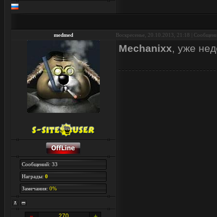
medmed
Воскресенье, 20.10.2013, 21:18 | Сообщен
Mechanixx
, уже не
Сообщений: 33
Награды:
0
Замечания:
0%
270