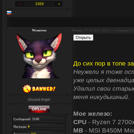
3369
Wynerros
Четверг, 17.10.2013, 00:01 | Сообщение #
До сих пор в топе за
Неужели я тоже ост
уже целых двенадца
Удалил свои старые
меня никудышный
.
Ground Angel
Мое железо:
Сообщений: 3108
CPU
- Ryzen 7 2700
Награды:
9
MB
- MSI B450M Mor