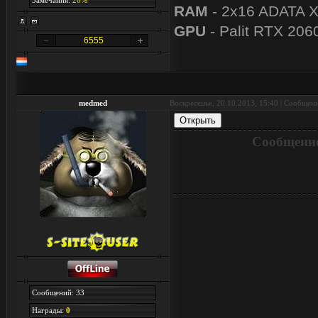
Замечания:
20%
RAM
- 2x16 ADATA 
GPU
- Palit RTX 206
6555
medmed
Воскресенье, 20.10.2013, 15:40 | Сообщен
Сообщение
Сообщений: 33
Награды:
0