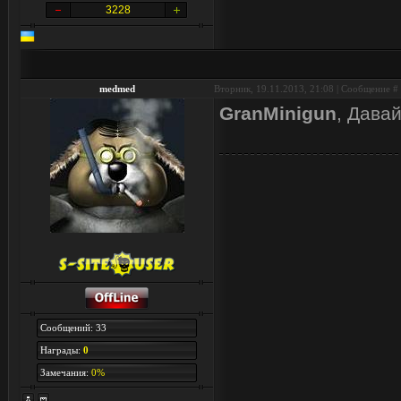
3228
medmed
Вторник, 19.11.2013, 21:08 | Сообщение #
GranMinigun
, Давай
Сообщений: 33
Награды:
0
Замечания:
0%