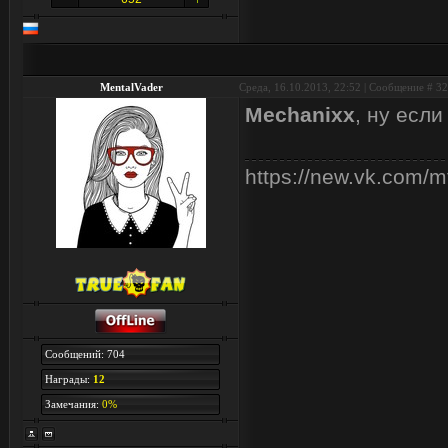
MentalVader
Среда, 16.10.2013, 22:52 | Сообщение #
32
Mechanixx
, ну есл
https://new.vk.com/m
Сообщений: 704
Награды:
12
Замечания:
0%