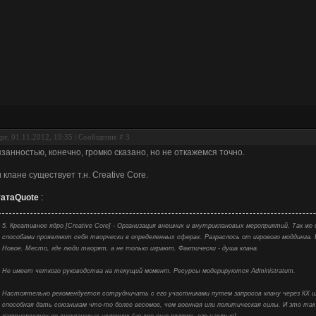
рг, 01.11.2012, 19:35 | Сообщение #
3
занностью, конечно, громко сказано, но не откажемся точно.
 клане существует т.н. Creative Core.
ата
Quote
:
5. Креативное ядро [Creative Core] - Организация внешних и внутриклановых мероприятий. Так ж
способами проявляют себя творчески в определенных сферах. Разраслось от игрового моддинга. 
Новое. Место, где люди творят, а не только играют. Фактически - душа клана.
Не имеет четкого руководства на текущий момент. Ресурсы модерируются Administratum.
Настоятельно рекомендуется сотрудничать с его участниками путем запросов клану через КХ и
способная дать союзникам что-то более весомое, чем военная или политическая силы. И это так 
партнервству во внеклановых условиях (но все еще являясь его частью).