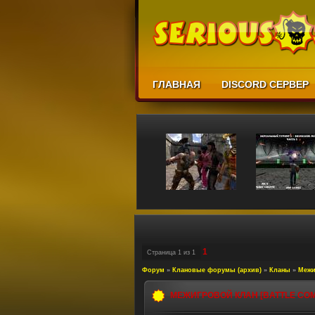
ГЛАВНАЯ
DISCORD СЕРВЕР
1
Страница
1
из
1
Форум
»
Клановые форумы (архив)
»
Кланы
»
Межи
МЕЖИГРОВОЙ КЛАН [BATTLE CO