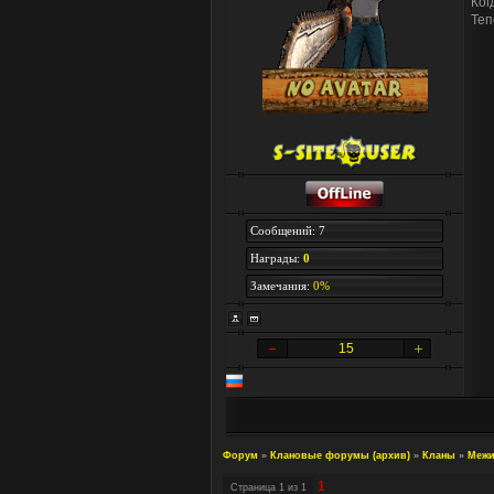
Ког
Теп
Сообщений: 7
Награды:
0
Замечания:
0%
15
Форум
»
Клановые форумы (архив)
»
Кланы
»
Межи
1
Страница
1
из
1