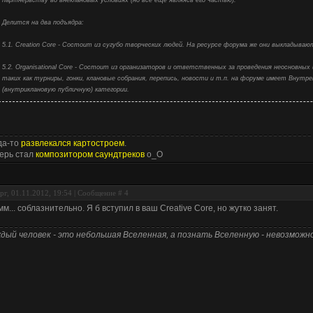
Делится на два подъядра:
5.1. Creation Core - Состоит из сугубо творческих людей. На ресурсе форума же они выкладываю
5.2. Organisational Core - Состоит из организаторов и ответственных за проведения неосновных
таких как турниры, гонки, клановые собрания, перепись, новости и т.п. на форуме имеет Внут
(внутриклановую публичную) категории.
да-то
развлекался картостроем
.
ерь стал
композитором саундтреков
о_О
рг, 01.11.2012, 19:54 | Сообщение #
4
м... соблазнительно. Я б вступил в ваш Creative Core, но жутко занят.
дый человек - это небольшая Вселенная, а познать Вселенную - невозможно