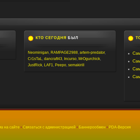
КТО СЕГОДНЯ
БЫЛ
Т
Neominigan
,
RAMPAGE2988
,
artem-predator
,
Сам
Cr1sTaL
,
dancraft43
,
Incurso
,
MrOgurchick
,
Са
JustRick
,
LAF1
,
Peepo
,
semakirill
Са
Са
а на сайте
•
Связаться с администрацией
•
Баннерообмен
•
PDA-Версия