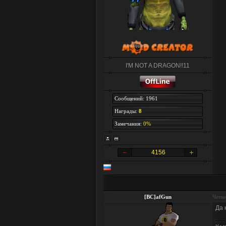
I'M NOT A DRAGON!!11
Сообщений: 1961
Награды:
8
Замечания:
0%
4156
[BC]afGun
Четве
Да 