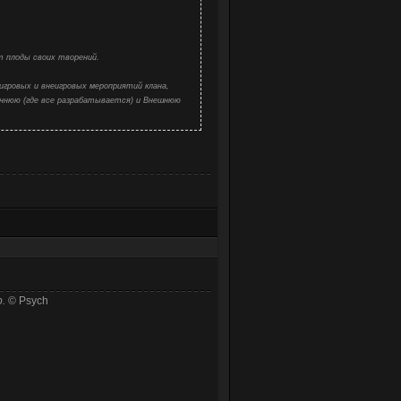
т плоды своих творений.
 игровых и внеигровых мероприятий клана,
реннюю (где все разрабатывается) и Внешнюю
.
© Psych