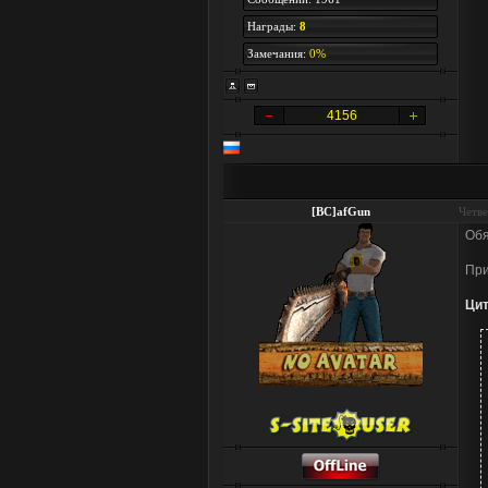
Награды:
8
Замечания:
0%
4156
[BC]afGun
Четве
Обя
При
Цит