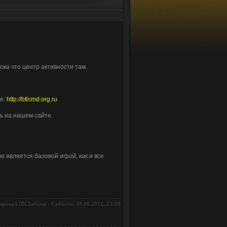
ока что центр активности там.
те:
http://btlcmd.org.ru
ь на нашем сайте.
е является базовой игрой, как и все
ировал
-
Суббота, 30.06.2012, 23:18
[BC]afGun