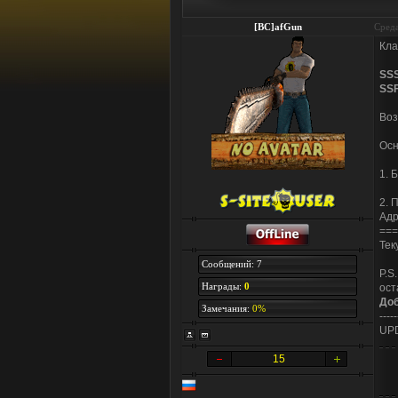
[BC]afGun
Среда
Кла
SS
SS
Воз
Осн
1. 
2. 
Адр
===
Тек
Сообщений: 7
P.S
Награды:
0
ост
До
Замечания:
0%
-----
UPD
15