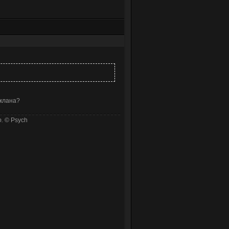
 клана?
.
© Psych