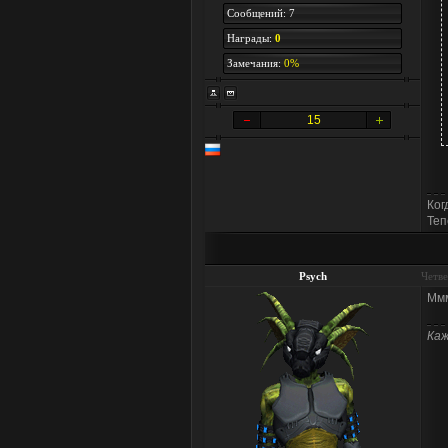
Сообщений: 7
Награды:
0
Замечания:
0%
15
Ког
Теп
Psych
Четве
Ммм
Каж