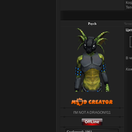
Ког
Теп
Psych
Четве
Цит
В ч
Каж
I'M NOT A DRAGON!!11
Сообщений: 1961