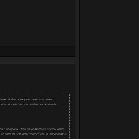
е сеть людей, которые теми или иными
Вообще - место, где создается что-либо
ли в общении. Это единственная часть клана,
же одна из немногих частей клана, способная к