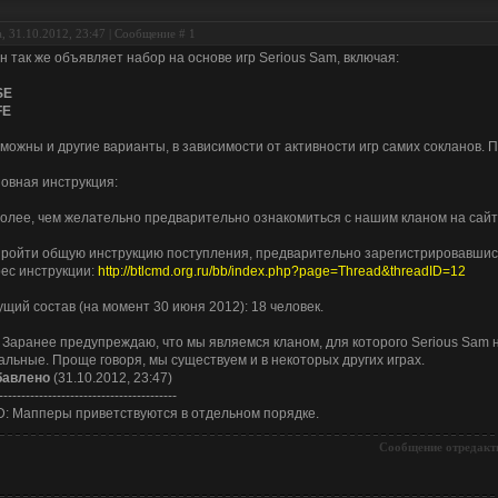
, 31.10.2012, 23:47 | Сообщение #
1
н так же объявляет набор на основе игр Serious Sam, включая:
SE
FE
можны и другие варианты, в зависимости от активности игр самих сокланов. П
овная инструкция:
Более, чем желательно предварительно ознакомиться с нашим кланом на сай
Пройти общую инструкцию поступления, предварительно зарегистрировавшис
ес инструкции:
http://btlcmd.org.ru/bb/index.php?page=Thread&threadID=12
ущий состав (на момент 30 июня 2012): 18 человек.
. Заранее предупреждаю, что мы являемся кланом, для которого Serious Sam н
альные. Проще говоря, мы существуем и в некоторых других играх.
бавлено
(31.10.2012, 23:47)
----------------------------------------
: Мапперы приветствуются в отдельном порядке.
Сообщение отредакт