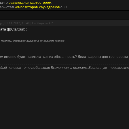
да-то
развлекался картостроем
.
ерь стал
композитором саундтреков
о_О
рг, 01.11.2012, 15:40 | Сообщение #
2
ата
(
|BC|afGun
)
:
Мапперы приветствуются в отдельном порядке
ем именно будет заключаться их обязанность? Делать арены для тренеровки
дый человек - это небольшая Вселенная, а познать Вселенную - невозможно