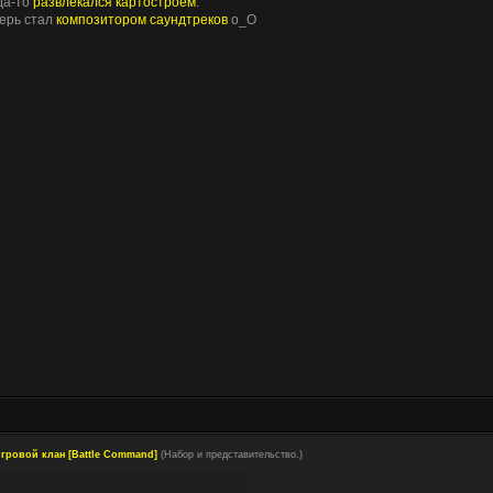
да-то
развлекался картостроем
.
ерь стал
композитором саундтреков
о_О
гровой клан [Battle Command]
(Набор и представительство.)