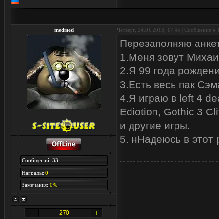
medmed
Четверг, 24.01.2013, 17:45 | Сообщение #
Перезаполняю анкет
1.Меня зовут Михаи
2.Я 99 года рождени
3.Есть весь пак Сэ
4.Я играю в left 4 d
Ediotion, Gothic 3 C
и другие игры.
5. нНадеюсь в этот 
Сообщений: 33
Награды:
0
Замечания:
0%
270