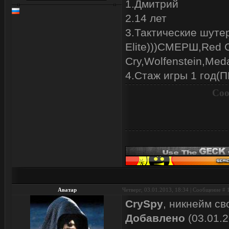
1.Дмитрий
2.14 лет
3.Тактические шутер
Elite)))СМЕРШ,Red Or
Cry,Wolfenstein,Med
4.Стаж игры 1 год(
Соо
Аватар
Четверг, 03.01.2013, 18:34 | Сообщение #
CrySpy
, никнейм св
Добавлено
(03.01.2