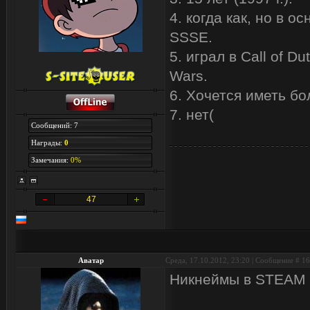
4. когда как, но в 
SSSE.
5. играл в Call of D
Wars.
6. Хочется иметь б
7. нет(
Сообщений: 7
Награды:
0
Замечания:
0%
47
Аватар
Среда, 17.10.2012, 23:20 | Сообщение #
16
Никнеймы в STEAM м