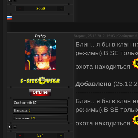
8059
CrySpy
Вторник, 25.12.2012, 16:03 | Сообщение #
Блин.. я бы в клан 
режимы).В SE только
охота находиться
Добавлено
(25.12.2
-----------------------------
Блин.. я бы в клан 
Сообщений: 87
режимы).В SE только
Награды:
0
Замечания:
0%
охота находиться
524