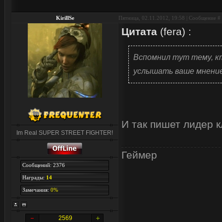
KirillSe
Пятница, 02.11.2012, 19:58 | Сообщение #
Цитата
(
fera
)
:
Вспомнил тут тему, к
услышать ваше мнение 
И так пишет лидер к
Im Real SUPER STREET FIGHTER!
Геймер
Сообщений: 2376
Награды:
14
Замечания:
0%
2569