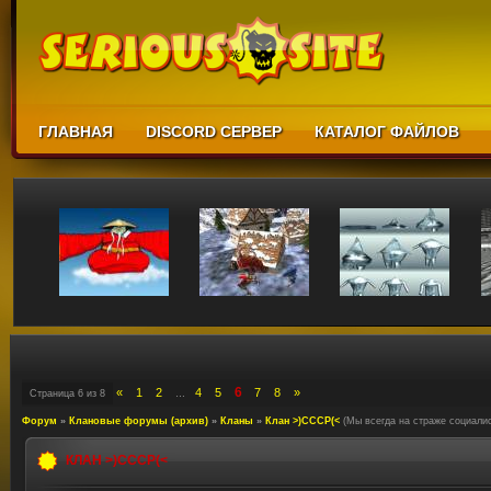
ГЛАВНАЯ
DISCORD СЕРВЕР
КАТАЛОГ ФАЙЛОВ
6
«
1
2
4
5
7
8
»
Страница
6
из
8
…
Форум
»
Клановые форумы (архив)
»
Кланы
»
Клан >)CCCP(<
(Мы всегда на страже социали
КЛАН >)CCCP(<