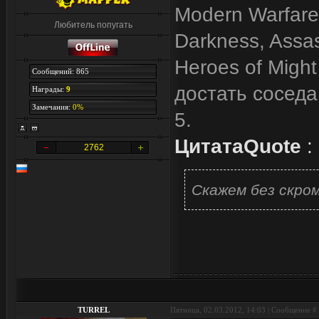
Modern Warfare, 
Любитель попугать
Darkness, Assas
Heroes of Might 
Сообщений: 865
достать соседа
Награды:
9
Замечания:
0%
5.
Цитата
Quote
:
2762
Скажем без скро
TURREL
Пятница, 02.03.2012, 14:03 | Сообщение #