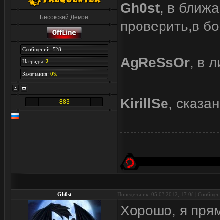
Gh0st
, в ближ
Бесовский Демон
проверить,в бо
Сообщений: 528
AgReSsOr
, в 
Награды:
2
Замечания:
0%
KirillSe
, сказа
883
Gh0st
Понедельник, 05.03.2012, 17:08 | Сообще
Хорошо, я прямо