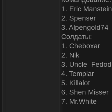
1. Eric Manstein
2. Spenser
3. Alpengold74
Солдаты:
1. Cheboxar
2. Nik
3. Uncle_Fedod
4. Templar
5. Killalot
6. Shen Misser
7. Mr.White