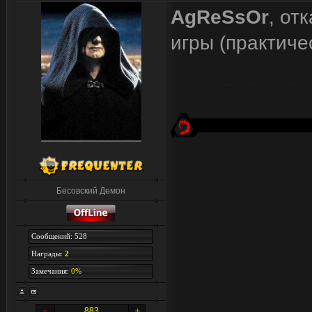
AgReSsOr
, от
игры (практиче
Бесовский Демон
Сообщений: 528
Награды:
2
Замечания:
0%
883