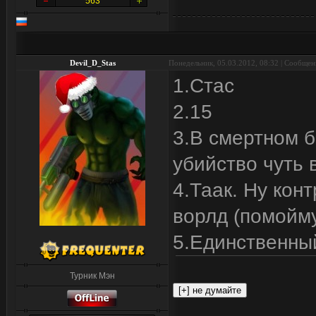
563
Devil_D_Stas
Понедельник, 05.03.2012, 08:32 | Сообще
1.Стас
2.15
3.В смертном б
убийство чуть
4.Таак. Ну кон
ворлд (помойму
5.Единственный
Турник Мэн