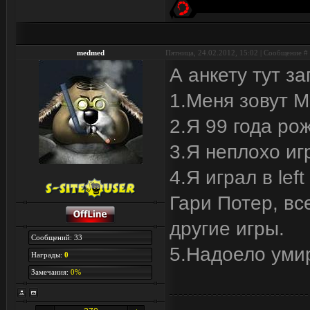
medmed
Пятница, 24.02.2012, 15:02 | Сообщение #
А анкету тут за
1.Меня зовут М
2.Я 99 года ро
3.Я неплохо иг
4.Я играл в left
Гари Потер, вс
другие игры.
Сообщений: 33
5.Надоело умир
Награды:
0
Замечания:
0%