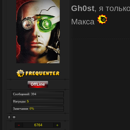
Gh0st
, я тольк
Макса
Сообщений: 394
Награды:
5
Замечания:
0%
6764