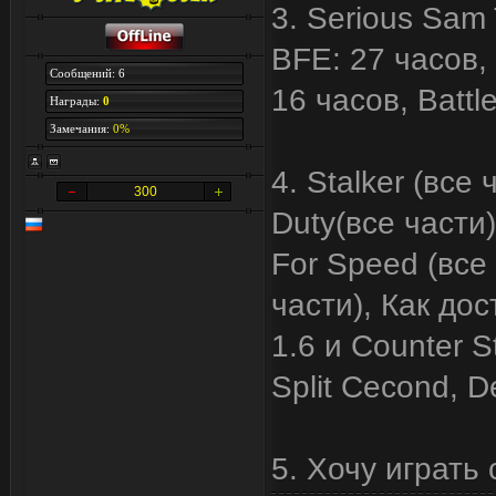
3. Serious Sam
BFE: 27 часов,
Сообщений: 6
16 часов, Battle
Награды:
0
Замечания:
0%
4. Stalker (все 
300
Duty(все части)
For Speed (все ч
части), Как дос
1.6 и Counter S
Split Cecond, D
5. Хочу играть