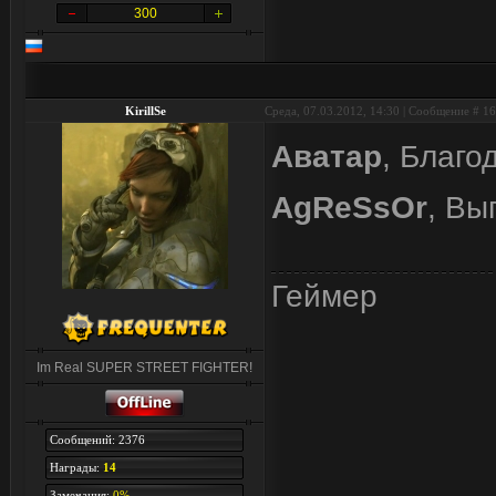
300
KirillSe
Среда, 07.03.2012, 14:30 | Сообщение #
16
Аватар
, Благ
AgReSsOr
, Вы
Геймер
Im Real SUPER STREET FIGHTER!
Сообщений: 2376
Награды:
14
Замечания:
0%