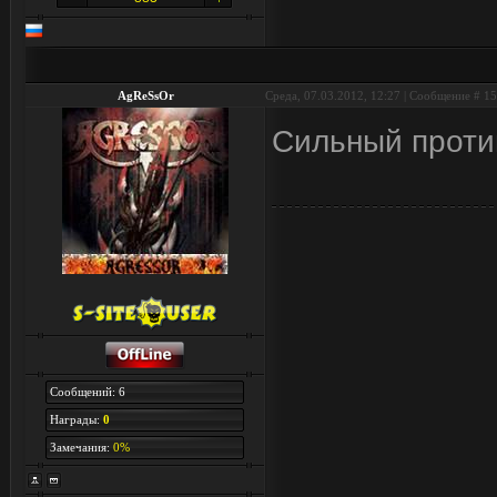
AgReSsOr
Среда, 07.03.2012, 12:27 | Сообщение #
15
Сильный прот
Сообщений: 6
Награды:
0
Замечания:
0%