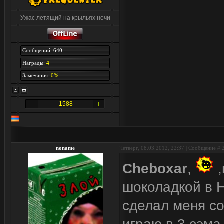
Ужас летящий на крыльях ночи
Сообщений: 640
Награды:
4
Замечания:
0%
1588
noname
Четверг, 08.03.2012, 22:37 | Сообщение #
Cheboxar
,
,
шоколадкой в H
сделал меня со