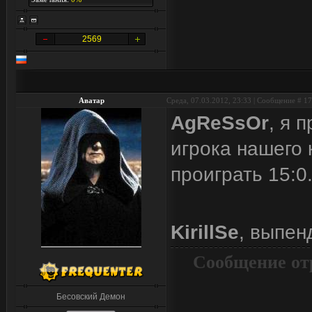
2569
Аватар
Среда, 07.03.2012, 23:33 | Сообщение #
17
AgReSsOr
, я 
игрока нашего 
проиграть 15:0.
KirillSe
, выпен
Сообщение от
Бесовский Демон