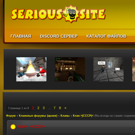
ГЛАВНАЯ
DISCORD СЕРВЕР
КАТАЛОГ ФАЙЛОВ
1
2
3
7
8
»
Страница
1
из
8
…
Форум
»
Клановые форумы (архив)
»
Кланы
»
Клан >)CCCP(<
(Мы всегда на страже социали
КЛАН >)CCCP(<