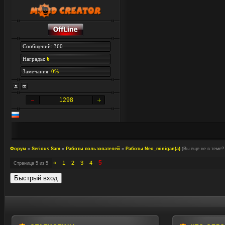
Сообщений: 360
Награды:
6
Замечания:
0%
1298
Форум
»
Serious Sam
»
Работы пользователей
»
Работы Neo_minigan(а)
(Вы еще не в теме? 
5
«
1
2
3
4
Страница
5
из
5