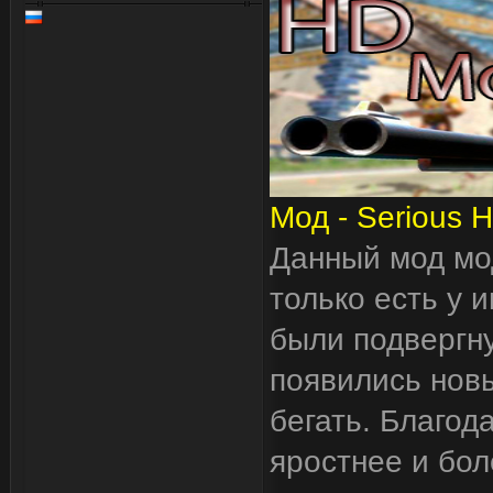
Мод - Serious 
Данный мод мо
только есть у 
были подвергну
появились новы
бегать. Благод
яростнее и бо