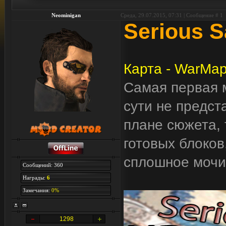
Neominigan
Среда, 29.07.2015, 07:31 | Сообщение #
1
Serious 
Карта - WarMa
Самая первая м
сути не предст
плане сюжета, 
готовых блоков,
сплошное мочи
Сообщений: 360
Награды:
6
Замечания:
0%
1298