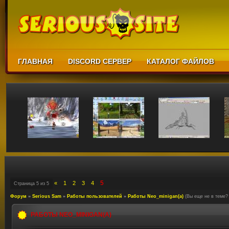
ГЛАВНАЯ
DISCORD СЕРВЕР
КАТАЛОГ ФАЙЛОВ
5
«
1
2
3
4
Страница
5
из
5
Форум
»
Serious Sam
»
Работы пользователей
»
Работы Neo_minigan(а)
(Вы еще не в теме? 
РАБОТЫ NEO_MINIGAN(А)