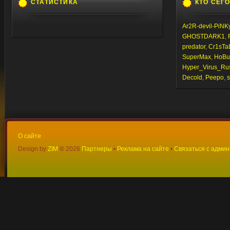
СТАТИСТИКА
КТО СЕГ
Ar2R-devil-PiNK
GHOSTDARK1
,
predator
,
Cr1sTa
SuperMax
,
HoBu
Hyper_Virus_Ru
Decold
,
Peepo
,
s
О сайте
Design by
ZIM
©
2026
Партнеры
•
Реклама на сайте
•
Связаться с адми