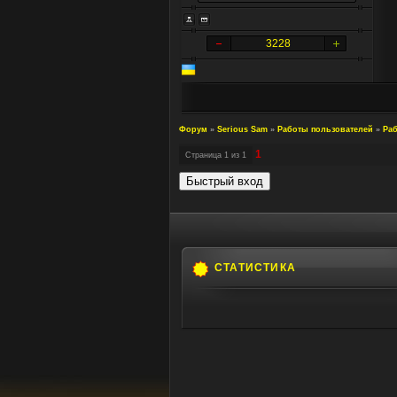
3228
Форум
»
Serious Sam
»
Работы пользователей
»
Раб
1
Страница
1
из
1
СТАТИСТИКА