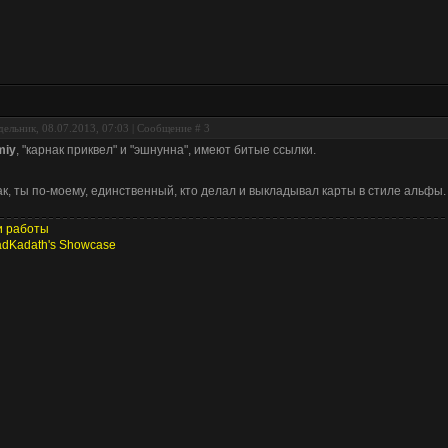
ельник, 08.07.2013, 07:03 | Сообщение #
3
miy
, "карнак приквел" и "эшнунна", имеют битые ссылки.
ак, ты по-моему, единственный, кто делал и выкладывал карты в стиле альфы
 работы
dKadath's Showcase