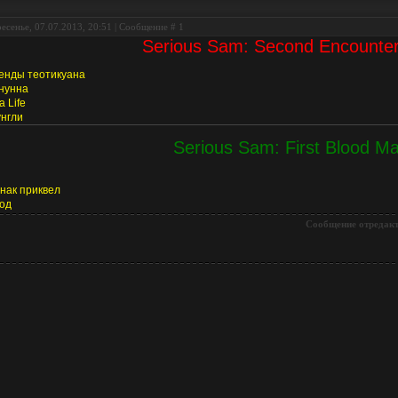
есенье, 07.07.2013, 20:51 | Сообщение #
1
Serious Sam: Second Encounte
енды теотикуана
нунна
a Life
нгли
Serious Sam: First Blood M
нак приквел
од
Сообщение отредак