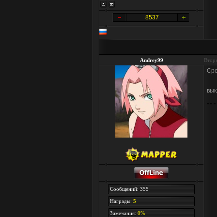
8537
Andrey99
Вторн
Сре
вык
Сообщений: 355
Награды:
5
Замечания:
0%