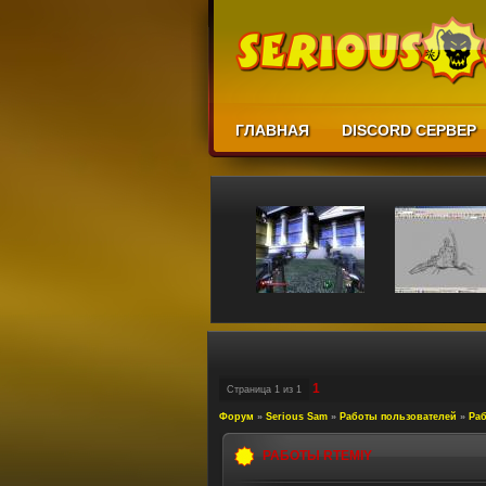
ГЛАВНАЯ
DISCORD СЕРВЕР
1
Страница
1
из
1
Форум
»
Serious Sam
»
Работы пользователей
»
Раб
РАБОТЫ RTEMIY