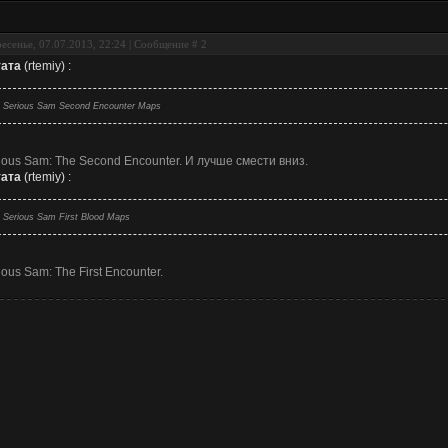
есенье, 07.07.2013, 22:24 | Сообщение #
2
ата
(
rtemiy
)
:
Serious Sam Second Encounter Maps
ious Sam: The Second Encounter. И лучше смести вниз.
ата
(
rtemiy
)
:
Serious Sam First Blood Maps
ious Sam: The First Encounter.