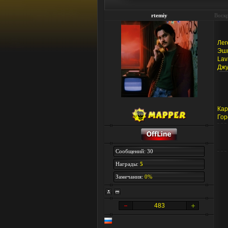
rtemiy
Воскр
Лег
Эш
Lav
Джу
Кар
Гор
Сообщений: 30
Награды:
5
Замечания:
0%
483