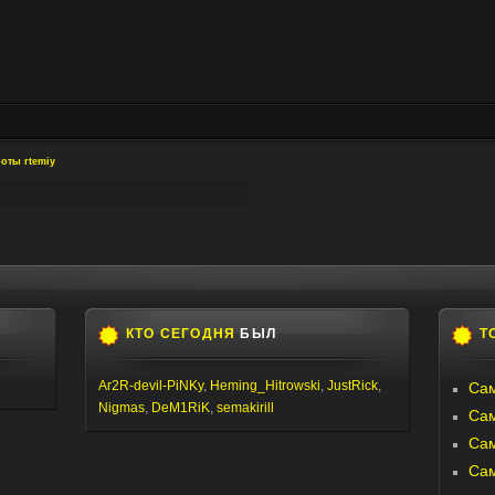
оты rtemiy
КТО СЕГОДНЯ
БЫЛ
Т
Ar2R-devil-PiNKy
,
Heming_Hitrowski
,
JustRick
,
Сам
Nigmas
,
DeM1RiK
,
semakirill
Са
Са
Са