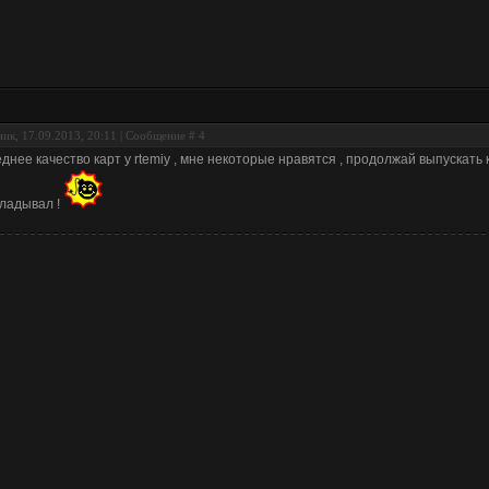
ик, 17.09.2013, 20:11 | Сообщение #
4
днее качество карт у rtemiy , мне некоторые нравятся , продолжай выпускать 
ладывал !