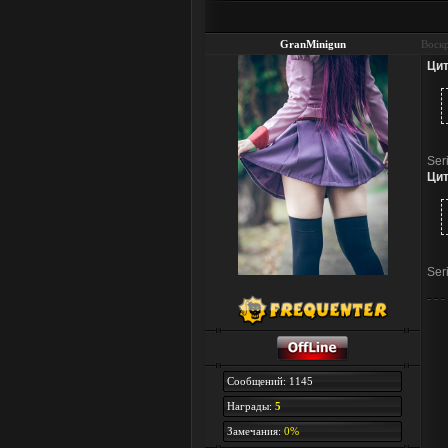
GranMinigun
Воскр
Цит
Ser
Цит
Ser
Сообщений: 1145
Награды:
5
Замечания:
0%