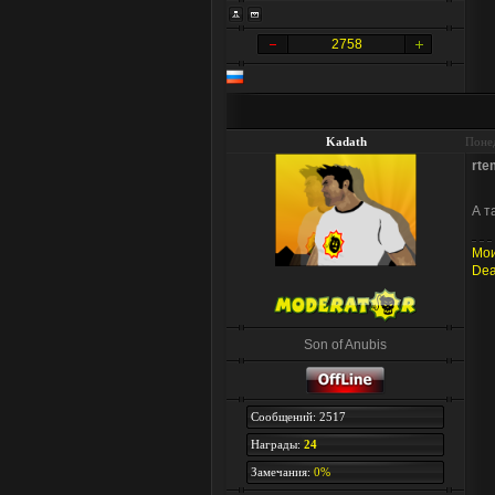
2758
Kadath
Понед
rte
А т
Мои
Dea
Son of Anubis
Сообщений: 2517
Награды:
24
Замечания:
0%