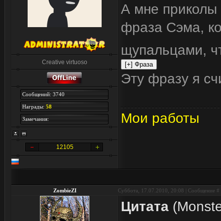
А мне приколы 
фраза Сэма, ко
щупальцами, чт
Creative virtuoso
Эту фразу я с
Сообщений: 3740
Награды:
58
Мои работы
Замечания:
12105
ZombieZI
Суббота, 17.07.2010, 20:08 | Сообщение #
Цитата
(
Monst