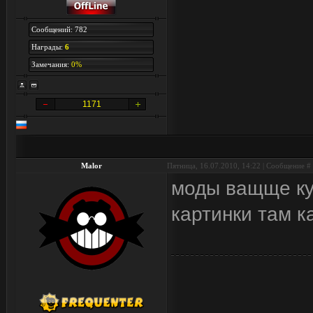
Сообщений: 782
Награды:
6
Замечания:
0%
1171
Malor
Пятница, 16.07.2010, 14:22 | Сообщение #
моды ващще кул
картинки там к