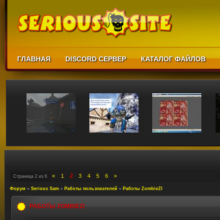
ГЛАВНАЯ
DISCORD СЕРВЕР
КАТАЛОГ ФАЙЛОВ
2
«
1
3
4
5
6
»
Страница
2
из
6
Форум
»
Serious Sam
»
Работы пользователей
»
Работы ZombieZI
РАБОТЫ ZOMBIEZI