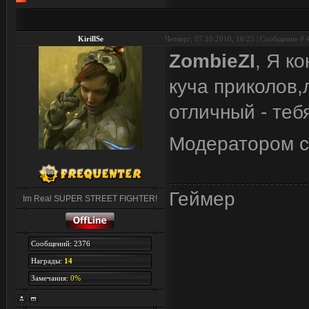
KirillSe
Четверг, 07.10.2010, 16:25 | Сообщение #
ZombieZI
, Я к
куча приколов
отличный - теб
Модератором с
Геймер
Im Real SUPER STREET FIGHTER!
Сообщений: 2376
Награды:
14
Замечания:
0%