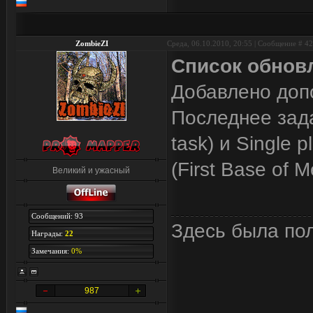
ZombieZI
Среда, 06.10.2010, 20:55 | Сообщение #
42
Список обнов
Добавлено доп
Последнее задан
task) и Single 
(First Base of M
Великий и ужасный
Сообщений: 93
Здесь была по
Награды:
22
Замечания:
0%
987