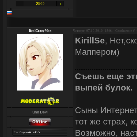
2569
RealCrazyMan
Четверг, 07.10.2010, 18:01 | Сообщение #
KirillSe
, Нет,с
Маппером)
Съешь еще эти
выпей булок.
Сыны Интернета
Kind Devil
тот же страх, 
Возможно, наст
Сообщений: 2455