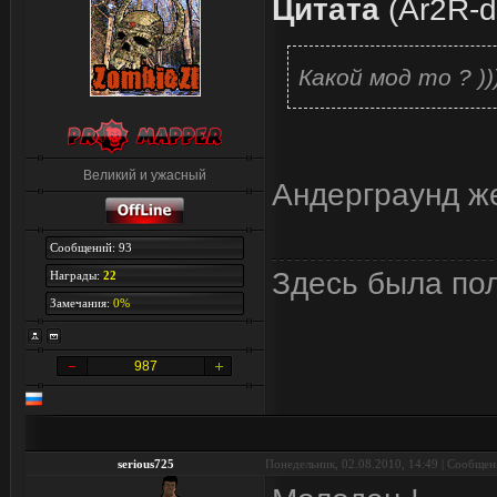
Цитата
(
Ar2R-d
Какой мод то ? ))
Великий и ужасный
Андерграунд 
Сообщений: 93
Здесь была по
Награды:
22
Замечания:
0%
987
serious725
Понедельник, 02.08.2010, 14:49 | Сообще