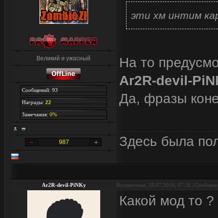
эти хм интим ка
Великий и ужасный
На то предусмо
Ar2R-devil-Pi
Сообщений: 93
Да, фразы коне
Награды:
22
Замечания:
0%
Здесь была по
987
Ar2R-devil-PiNKy
Воскресенье, 18.07.2010, 07:26 | Сообщен
Какой мод то ? 