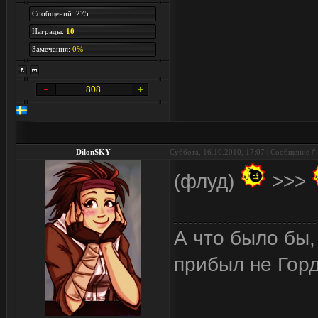
Сообщений: 275
Награды:
10
Замечания:
0%
808
DilonSKY
Суббота, 16.10.2010, 17:07 | Сообщение #
(флуд)
>>>
А что было бы,
прибыл не Горд