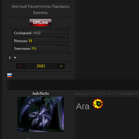
Знатный Расхититель Паровыхъ
Бричекъ
Сообщений: 1112
Награды:
11
Замечания:
0%
2681
JuZeTixXx
Пятница, 16.07.2010, 14:33 | Сообщение #
Ага