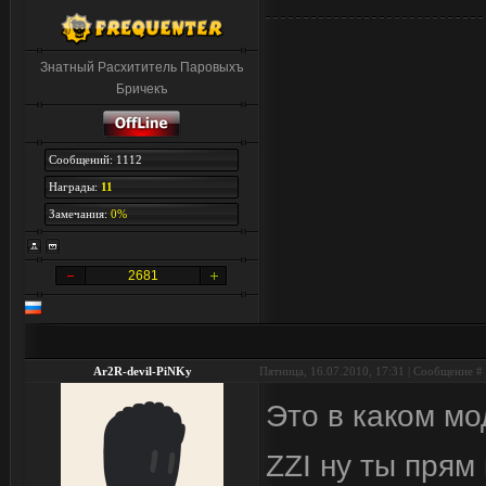
Знатный Расхититель Паровыхъ
Бричекъ
Сообщений: 1112
Награды:
11
Замечания:
0%
2681
Ar2R-devil-PiNKy
Пятница, 16.07.2010, 17:31 | Сообщение #
Это в каком м
ZZI ну ты прям 