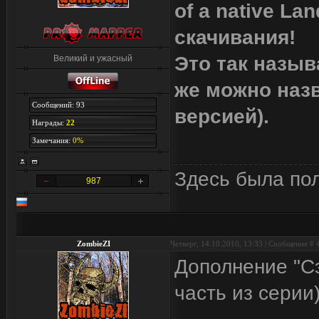
of a native La
скачивания!
Это так назыв
Великий и ужасный
же можно назв
Сообщений: 93
версией).
Награды:
22
Замечания:
0%
Здесь была по
987
ZombieZI
Четверг, 14.10.2010, 13:33 | Сообщение #
Дополнение "С
часть из серии