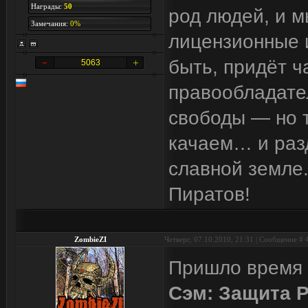
Награды:
50
род людей, и м
Замечания:
0%
лицензионные и
быть, придёт ч
5063
правообладател
свободы — но т
качаем… и разд
славной земле.
Пиратов!
ZombieZI
Четверг, 07.10.2010, 21:31 | Сообщение #
Пришло время 
Сэм: Защита Р