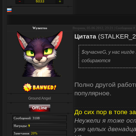
6033
Wynerros
Вторник, 05.06.2012, 23:21 | Сообщение #
Цитата
(
STALKER_2
$оучаснеG, у нас нигде
собираются
Полно другой работ
популярное.
Ground Angel
До сих пор в топе за
Сообщений: 3108
Неужели я тоже ост
Награды:
9
уже целых двенадца
Замечания:
20%