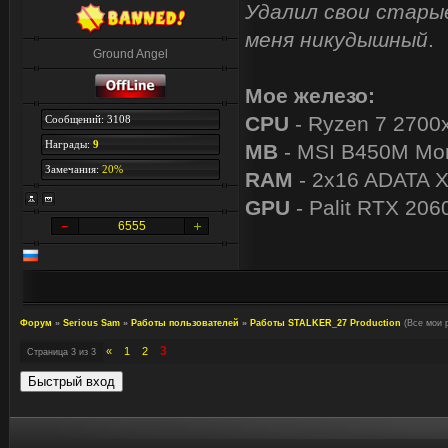
Удалил свои старые
меня никудышный
.
Ground Angel
Мое железо:
CPU
- Ryzen 7 2700
Сообщений: 3108
Награды:
9
MB
- MSI B450M Mor
Замечания:
20%
RAM
- 2x16 ADATA 
GPU
- Palit RTX 206
6555
Форум
»
Serious Sam
»
Работы пользователей
»
Работы STALKER_27 Production
(Все мои 
3
«
1
2
Страница
3
из
3