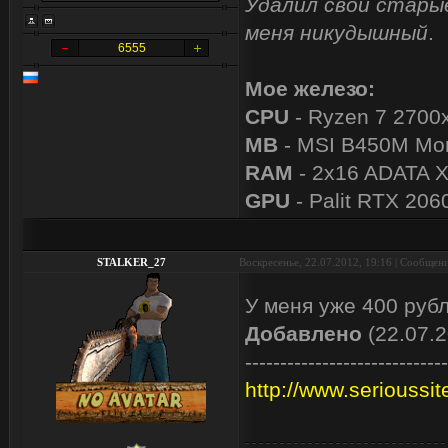
Удалил свои старые
меня никудышный
.
6555
Мое железо:
CPU
- Ryzen 7 2700
MB
- MSI B450M Mor
RAM
- 2x16 ADATA 
GPU
- Palit RTX 206
STALKER_27
Воскресенье, 22.07.2012, 19:16 | Сообщен
У меня уже 400 руб
Добавлено
(22.07.2
-----------------------------
http://www.serioussi