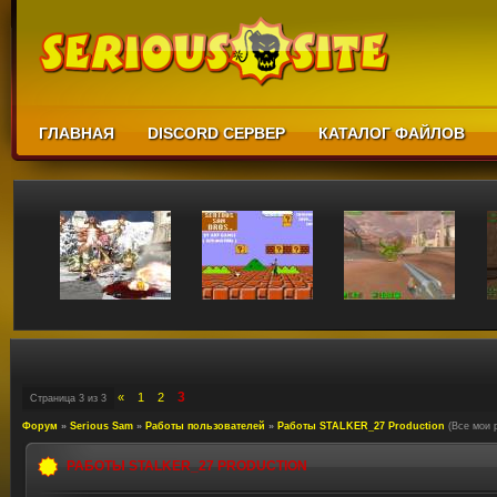
ГЛАВНАЯ
DISCORD СЕРВЕР
КАТАЛОГ ФАЙЛОВ
3
«
1
2
Страница
3
из
3
Форум
»
Serious Sam
»
Работы пользователей
»
Работы STALKER_27 Production
(Все мои 
РАБОТЫ STALKER_27 PRODUCTION