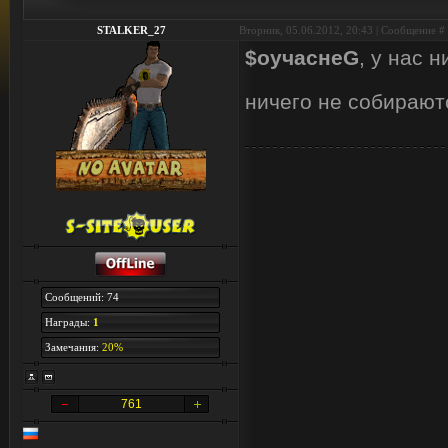
STALKER_27
Вторник, 05.06.2012, 20:43 | Сообщение #
$оучаснеG
, у нас н
ничего не собираю
Сообщений: 74
Награды:
1
Замечания:
20%
761