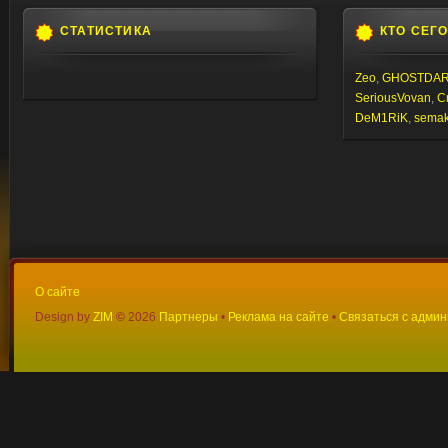
СТАТИСТИКА
КТО СЕГ
Zeo
,
GHOSTDA
SeriousVovan
,
C
DeM1RiK
,
semaki
О сайте
Design by
ZIM
©
2026
Партнеры
•
Реклама на сайте
•
Связаться с адми