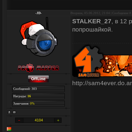
-JD-
Вторник, 05.06.2012, 21:04 | Сообщение #
STALKER_27
, в 12
попрошайкой.
http://sam4ever.do.
Сообщений: 303
Награды:
16
Замечания:
0%
4104