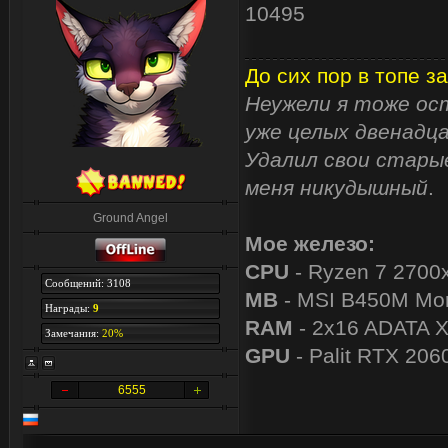
10495
До сих пор в топе за
Неужели я тоже ост
уже целых двенадца
Удалил свои старые
меня никудышный
.
Ground Angel
Мое железо:
CPU
- Ryzen 7 2700
Сообщений: 3108
MB
- MSI B450M Mor
Награды:
9
RAM
- 2x16 ADATA 
Замечания:
20%
GPU
- Palit RTX 206
6555