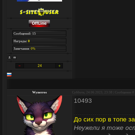
Сообщений: 15
Награды:
0
Замечания:
0%
24
Wynerros
Суббота, 24.06.2023, 23:38 | Сообщение #
10493
До сих пор в топе за
Неужели я тоже ост