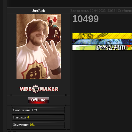
JustRick
Воскресенье, 09.04.2023, 22:36 | Сообщен
10499
Сообщений: 179
Награды:
0
Замечания:
0%