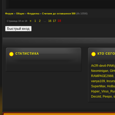
Форум
»
Общие
»
Флудилка
»
Считаем до оставшихся 500
(Из 10500)
18
«
1
2
16
17
Страница
18
из
18
…
СТАТИСТИКА
КТО СЕГ
Ar2R-devil-PiNK
Neominigan
,
GH
RAMPAGE2988
,
vanya109
,
Incur
SuperMax
,
HoBu
Hyper_Virus_Ru
Decold
,
Peepo
,
s