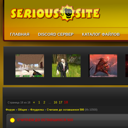
ГЛАВНАЯ
DISCORD СЕРВЕР
КАТАЛОГ ФАЙЛОВ
18
«
1
2
16
17
Страница
18
из
18
…
Форум
»
Общие
»
Флудилка
»
Считаем до оставшихся 500
(Из 10500)
СЧИТАЕМ ДО ОСТАВШИХСЯ 500