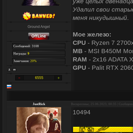
уже целых двенадца
Удалил свои старые
меня никудышный
.
Ground Angel
Мое железо:
CPU
- Ryzen 7 2700
Сообщений: 3108
MB
- MSI B450M Mor
Награды:
9
RAM
- 2x16 ADATA 
Замечания:
20%
GPU
- Palit RTX 206
6555
JustRick
Воскресенье, 25.06.2023, 00:35 | Сообщен
10494