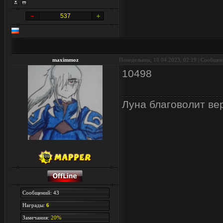
537
maximmoz
Понедельник, 10.04.2023, 02:19 | Сообще
10498
Луна благоволит ве
Сообщений: 43
Награды:
6
Замечания:
20%