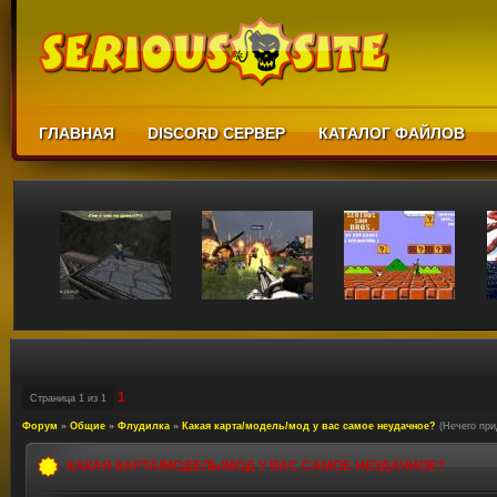
ГЛАВНАЯ
DISCORD СЕРВЕР
КАТАЛОГ ФАЙЛОВ
1
Страница
1
из
1
Форум
»
Общие
»
Флудилка
»
Какая карта/модель/мод у вас самое неудачное?
(Нечего при
КАКАЯ КАРТА/МОДЕЛЬ/МОД У ВАС САМОЕ НЕУДАЧНОЕ?