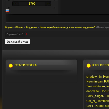
1799
Форум
»
Общие
»
Флудилка
»
Какая карта/модель/мод у вас самое неудачное?
(Нечего при
1
Страница
1
из
1
СТАТИСТИКА
КТО СЕГ
shadow_tin
,
Hem
Neominigan
,
RA
SeriousVovan
,
a
dancraft43
,
Incur
SaltY_SugaR
,
Ju
Cat_N_Flammen
LAF1
,
Peepo
,
sem