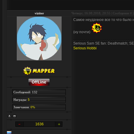
viziter
Четверг, 16.08.2018, 20:55 | Сообщение #
Самое неудачное все то что было н
(ну почти)
Serious Sam SE fan: Deathmatch; S
Serious Hobbi
Сообщений: 132
Награды:
5
Замечания:
0%
1636