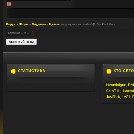
Форум
»
Общие
»
Флудилка
»
Музыка.
(ищу музыку из Bioshock(1,2) и Painkiller.)
1
Страница
1
из
1
СТАТИСТИКА
КТО СЕГ
Neominigan
,
RA
Cr1sTaL
,
dancraf
JustRick
,
LAF1
,