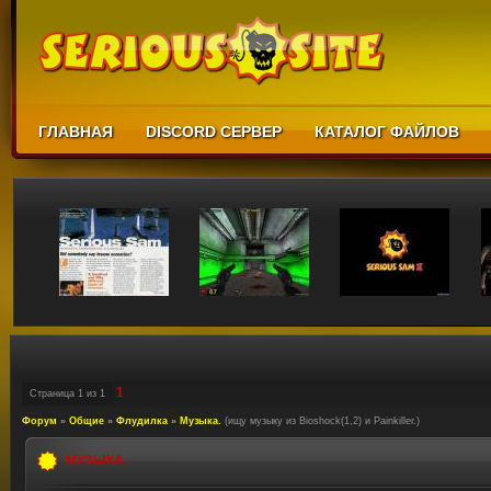
ГЛАВНАЯ
DISCORD СЕРВЕР
КАТАЛОГ ФАЙЛОВ
1
Страница
1
из
1
Форум
»
Общие
»
Флудилка
»
Музыка.
(ищу музыку из Bioshock(1,2) и Painkiller.)
МУЗЫКА.