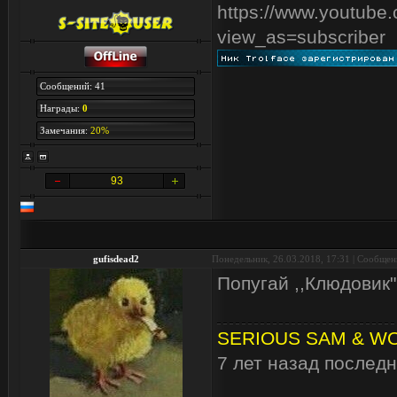
https://www.youtu
view_as=subscriber
Сообщений: 41
Награды:
0
Замечания:
20%
93
gufisdead2
Понедельник, 26.03.2018, 17:31 | Сообще
Попугай ,,Клюдовик
SERIOUS SAM & WOR
7 лет назад последн