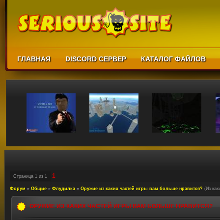
ГЛАВНАЯ
DISCORD СЕРВЕР
КАТАЛОГ ФАЙЛОВ
1
Страница
1
из
1
Форум
»
Общие
»
Флудилка
»
Оружие из каких частей игры вам больше нравится?
(Из как
ОРУЖИЕ ИЗ КАКИХ ЧАСТЕЙ ИГРЫ ВАМ БОЛЬШЕ НРАВИТСЯ?