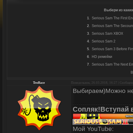
Выбери из каких
1
.
Serious Sam The First En
2
.
Serious Sam The Secoun
3
.
Serious Sam XBOX
4
.
Serious Sam 2
5
.
Serious Sam 3 Before Fir
6
.
HD ремейки
7
.
Serious Sam The Next En
В
Trolface
Понедельник, 26.03.2018, 16:27 | Сообще
Выбираем)Можно не
Сопляк!Вступай 
Мой YouTube: