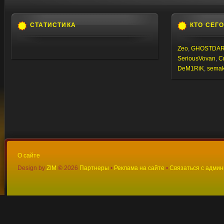
СТАТИСТИКА
КТО СЕГ
Zeo
,
GHOSTDA
SeriousVovan
,
C
DeM1RiK
,
semaki
О сайте
Design by
ZIM
©
2026
Партнеры
•
Реклама на сайте
•
Связаться с адми