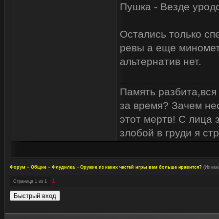
Пушка - Везде уродс
Остались только сп
ревы а еще миномет
альтернатив нет.
Память разбита,вся
за время? Зачем не
этот мертв! С лица 
злобой в груди я ст
Форум
»
Общие
»
Флудилка
»
Оружие из каких частей игры вам больше нравится?
(Из как
1
Страница
1
из
1