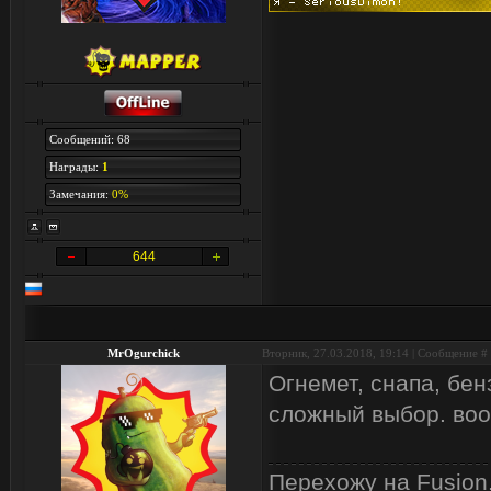
Сообщений: 68
Награды:
1
Замечания:
0%
644
MrOgurchick
Вторник, 27.03.2018, 19:14 | Сообщение #
Огнемет, снапа, бен
сложный выбор. во
Перехожу на Fusion