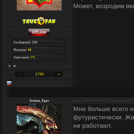
Может, возродим ве
Сообщений: 206
Награды:
16
Замечания:
0%
1799
Serious_Egor
Среда, 28.03.2018, 20:17 | Сообщение #
6
Мне больше всего из
футуристически. Жал
не работают.