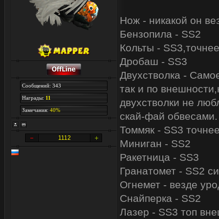
Нож - никакой он ве
Бензопила - SS2
Кольты - SS3,точнее
Дробаш - SS3
Двухстволка - Само
Сообщений: 343
так и по внешности,
Награды:
11
двухстволки не любл
Замечания:
40%
скай-фай обвесами.
Томмяк - SS3 точне
1112
Миниган - SS2
Ракетница - SS3
Гранатомет - SS2 си
Огнемет - везде уро
Снайперка - SS2
Лазер - SS3 топ вне