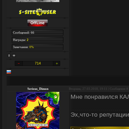
Сообщений: 66
Награды:
2
Замечания:
0%
714
Serious_Dimon
Вторник, 27.03.2018, 19:11 | Сообщение #
Мне понравился К
Эх,что-то репутации