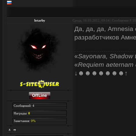
lotarby
Среда, 16.05.2012, 09:14 | Сообщение #
10
Да, да, да, Amnesia
разработчиков Амн
«
Sayonara, Shadow 
«
Requiem aeternam 
↓☻☻☻☻☻☻☻↑
Сообщений: 4
Награды:
0
Замечания:
0%