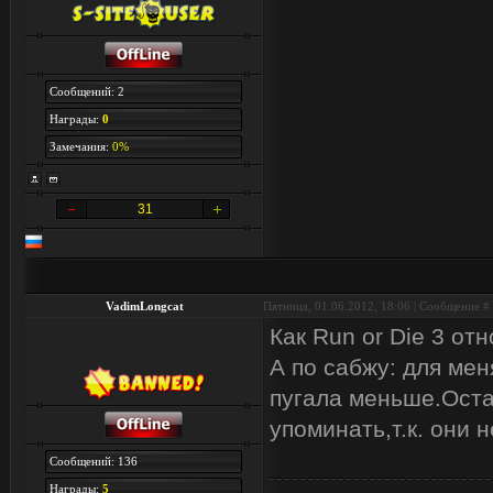
Сообщений: 2
Награды:
0
Замечания:
0%
31
VadimLongcat
Пятница, 01.06.2012, 18:06 | Сообщение #
Как Run or Die 3 от
А по сабжу: для ме
пугала меньше.Оста
упоминать,т.к. они 
Сообщений: 136
Награды:
5