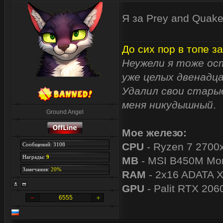
Я за Prey and Quak
До сих пор в топе за
Неужели я тоже ост
уже целых двенадца
Удалил свои старые
меня никудышный
.
Ground Angel
Мое железо:
CPU
- Ryzen 7 2700
Сообщений: 3108
Награды:
9
MB
- MSI B450M Mor
Замечания:
20%
RAM
- 2x16 ADATA 
GPU
- Palit RTX 206
6555