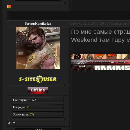
SeriousKamikadze
Суббота, 12.11.2011, 20:01 | Сообщение #
По мне самые страш
Weekend там пару м
Сообщений: 373
Награды:
2
Замечания:
0%