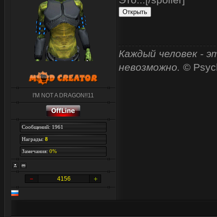
Каждый человек - э
невозможно.
© Psyc
I'M NOT A DRAGON!!11
Сообщений: 1961
Награды:
8
Замечания:
0%
4156