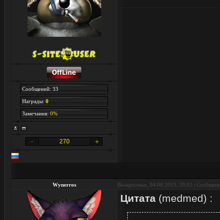
Сообщений: 33
Награды:
0
Замечания:
0%
270
Wynerros
Воскресенье, 04.08.2013, 20:03 | Сообщен
Цитата
(
medmed
)
: