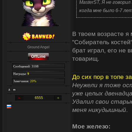
MasterST, Я не говорил
когда мне было 6-7 лет.
В твоем возрасте я 
"Собиратель костей"
Ground Angel
брат играл, его не в
товарищ.
Сообщений: 3108
Награды:
9
До сих пор в топе за
Замечания:
20%
Неужели я тоже ост
уже целых двенадца
6555
Удалил свои старые
меня никудышный
.
Мое железо: