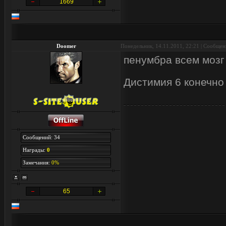
1669
Doomer
Понедельник, 14.11.2011, 22:21 | Сообще
пенумбра всем мозг 
Дистимия 6 конечн
Сообщений: 34
Награды:
0
Замечания:
0%
65