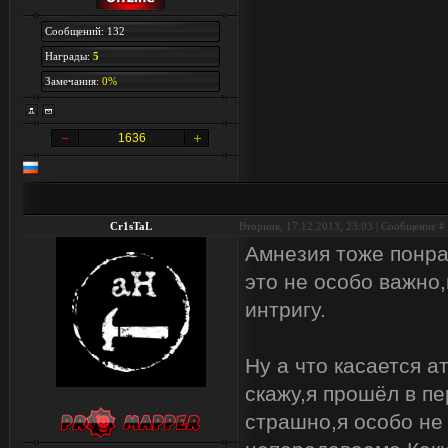
Сообщений: 132
Награды:
5
Замечания:
0%
1636
Cr1sTaL
Вторник, 17.12.2013, 23:03 | Сообщение #
Амнезия тоже понра
это не особо важно,
интригу.
Ну а что касается а
скажу,я прошёл в п
страшно,я особо не 