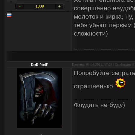
1008
совершенно неудобно
молоток и кирка, ну
тебя убьют первым 
сложности)
DieD_WolF
Пятница, 01.06.2012, 17:24 | Сообщение #
Попробуйте сыграть 
страшненько
Флудить не буду)