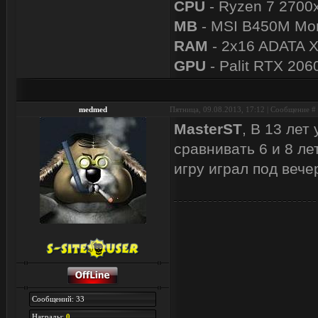
CPU
- Ryzen 7 2700
MB
- MSI B450M Mor
RAM
- 2x16 ADATA 
GPU
- Palit RTX 206
medmed
Пятница, 09.08.2013, 17:12 | Сообщение #
MasterST
, В 13 лет
сравнивать 6 и 8 лет
игру играл под вечер
Сообщений: 33
Награды:
0