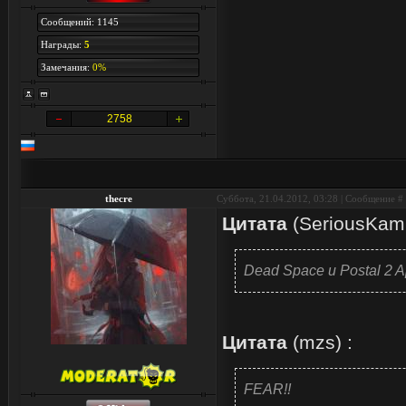
Сообщений: 1145
Награды:
5
Замечания:
0%
2758
thecre
Суббота, 21.04.2012, 03:28 | Сообщение #
Цитата
(
SeriousKam
Dead Space и Postal 2 
Цитата
(
mzs
)
:
FEAR!!