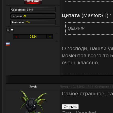
Сообщений: 3449
Цитата
(
MasterST
)
:
Награды:
28
Замечания:
0%
Quake IV
5824
О господи, нашли у
моментов всего-то 5
очень классно.
Psych
Четверг, 10.05.2012, 17:18 | Сообщение #
Самое страшное, са
Это...[/spoiler]