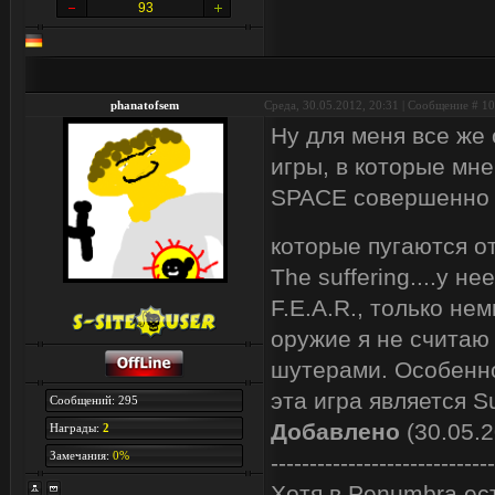
93
phanatofsem
Среда, 30.05.2012, 20:31 | Сообщение #
10
Ну для меня все же
игры, в которые мне
SPACE совершенно 
которые пугаются о
The suffering....у 
F.E.A.R., только нем
оружие я не считаю 
шутерами. Особенно м
эта игра является Su
Сообщений: 295
Добавлено
(30.05.2
Награды:
2
Замечания:
0%
-----------------------------
Хотя в Penumbra ес