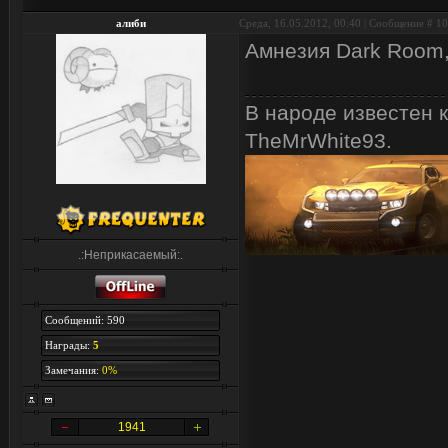
алиби
Среда, 16.05.2012, 00:40 | Сообщение #
10
Амнезия Dark Room,
В народе известен 
TheMrWhite93.
.:Неприкасаемый:.
Сообщений: 590
Награды:
5
Замечания:
0%
1941