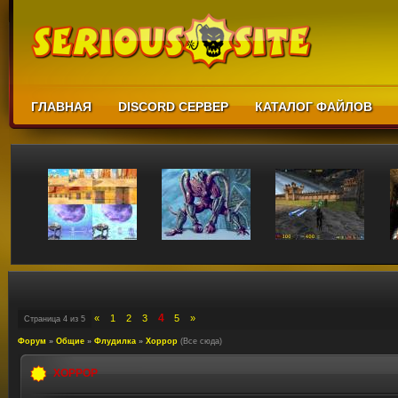
ГЛАВНАЯ
DISCORD СЕРВЕР
КАТАЛОГ ФАЙЛОВ
4
«
1
2
3
5
»
Страница
4
из
5
Форум
»
Общие
»
Флудилка
»
Хоррор
(Все сюда)
ХОРРОР