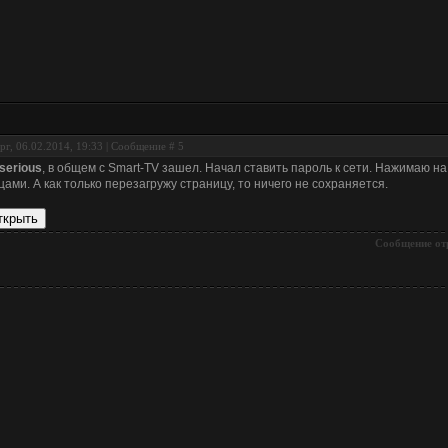
рг, 06.02.2014, 19:33 | Сообщение #
5
-serious
, в общем с Smart-TV зашел. Начал ставить пароль к сети. Нажимаю на
цами. А как только перезагружу страницу, то ничего не сохраняется.
Сообщение от