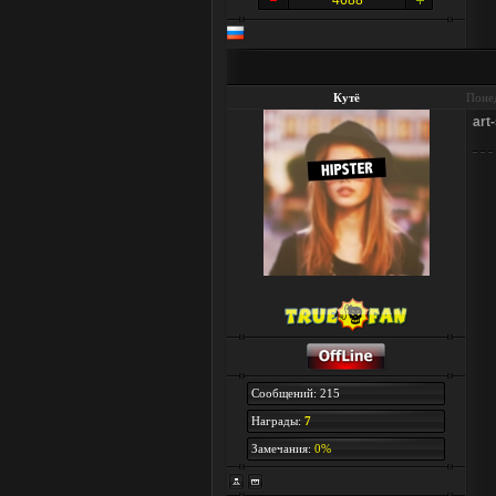
4688
Кутё
Понед
art
Сообщений: 215
Награды:
7
Замечания:
0%