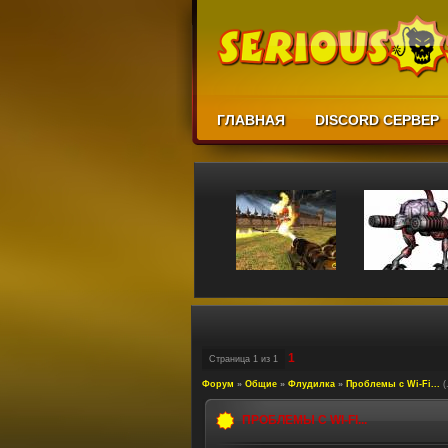
ГЛАВНАЯ
DISCORD СЕРВЕР
1
Страница
1
из
1
Форум
»
Общие
»
Флудилка
»
Проблемы с Wi-Fi...
(
ПРОБЛЕМЫ С WI-FI...