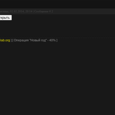
есенье, 02.02.2014, 20:14 | Сообщение #
2
-lab.org
] [ Операция "Новый год" - 40% ]