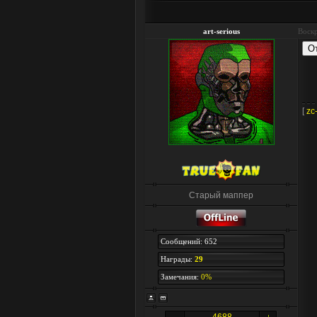
art-serious
Воскр
[
zc
Старый маппер
Сообщений: 652
Награды:
29
Замечания:
0%