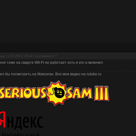
ик, 11.03.2014, 18:44 | Сообщение #
7
еня тоже на смарте WIi-Fi не работает хоть я его и включил.
ел бы посмотреть на Максиган. Все мои видео на rutube.ru