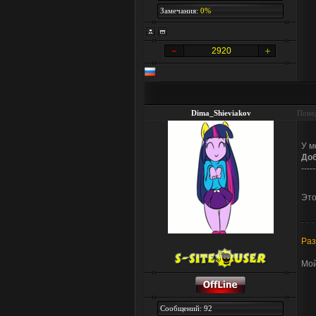
Замечания:
0%
2920
Dima_Shieviakov
Понед
У м
До
-----
Это
Раз
Мой
Сообщений: 92