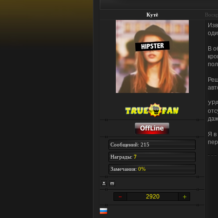
Кутё
Воскр
Изв
оди
В о
кро
пол
Реш
авт
УРА
отс
даж
Я в
пер
Сообщений: 215
Награды:
7
Замечания:
0%
2920