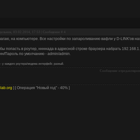
ельник, 03.02.2014, 17:53 | Сообщение #
4
агаю, на компьютере. Все настройки по запароливанию вафли у D-LINK'ов на
бы попасть в роутер, ннннада в адресной строке браузера набрать 192.168.1
ин/Пароль по умолчанию - admin/admin.
 - у каждого роутера/модема интерфейс разный.
Сообщение отредактиро
-lab.org
] [ Операция "Новый год" - 40% ]