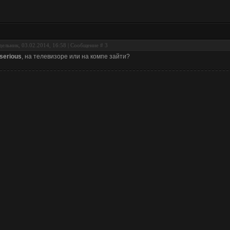
ельник, 03.02.2014, 16:58 | Сообщение #
3
-serious
, на телевизоре или на компе зайти?