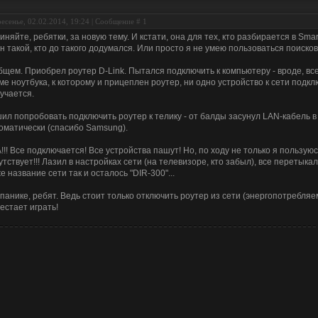
есенье, 02.02.2014, 19:24 | Сообщение #
1
иняйте, ребятки, за новую тему. И кстати, она для тех, кто разбирается в Sma
н такой, кто до такого додумался. Или просто я не умею пользоваться поисков
бщем. Приобрел роутер D-Link. Пытался подключить к компьютеру - вроде, вс
ме ноутбука, к которому и прицеплен роутер, ни одно устройство к сети подключ
учается.
ил попробовать подключить роутер к телику - от балды засунул LAN-кабель в
оматически (спасибо Samsung).
!!! Все подключается! Все устройства пашут! Но, по ходу не только я пользуюс
утствует!!! Лазил в настройках сети (на телевизоре, кто забыл), все перетыка
е название сети так и осталось "DIR-300"...
 панике, ребят. Ведь стоит только отключить роутер из сети (энергопотребляе
естает играть!