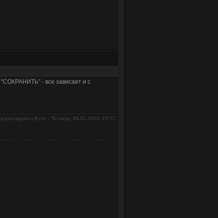
 "СОХРАНИТЬ" - все зависает и с
редактировал
-
Четверг, 06.02.2014, 19:37
Кутё