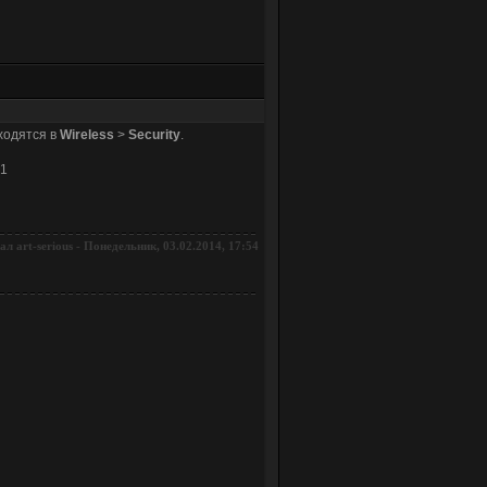
ходятся в
Wireless
>
Security
.
.1
вал
-
Понедельник, 03.02.2014, 17:54
art-serious