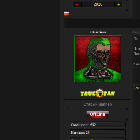
2920
art-serious
Понед
Пол
Что
Лог
И да
[
zc
Старый маппер
Сообщений: 652
Награды:
29