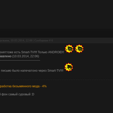
ельник, 10.03.2014, 22:06 | Сообщение #
6
еняттоже есть Smart-TV!!!! Только ANDROID!!
бавлено
(10.03.2014, 22:06)
----------------------------------------
 письмо было напечатоно через Smart-TV!!!!
работка безымянного мода - 4%
 фон самый суровый :D