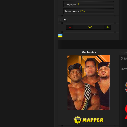
Награды:
1
Замечания:
0%
152
Mechanixx
Вторн
У м
Хот