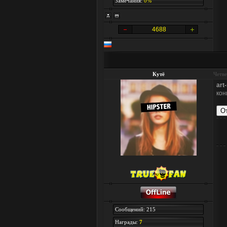
Замечания:
0%
4688
Кутё
Четве
art
кон
Сообщений: 215
Награды:
7