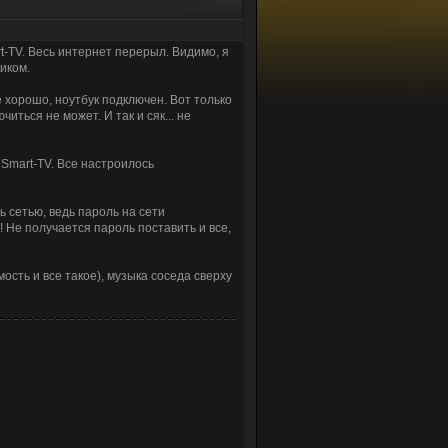
rt-TV. Весь интернет перерыл. Видимо, я
иком.
е хорошо, ноутбук подключен. Вот только
иться не может. И так и сяк... не
 Smart-TV. Все настроилось
ь сетью, ведь пароль на сети
л! Не получается пароль поставить и все,
мость и все такое), музыка соседа сверху