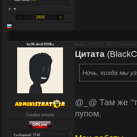
2920
Ar2R-devil-PiNKy
Пятница, 07.06.2013, 16:57 | Сообщение #
Цитата
(
BlackC
Ночь, когда мы у
@_@ Там же "та
пупом.
Creative virtuoso
Сообщений: 3740