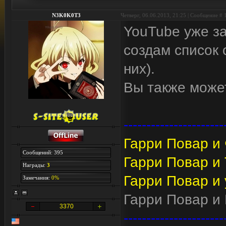
N3K0K0T3
Четверг, 06.06.2013, 21:25 | Сообщение #
YouTube уже з
создам список 
них).
Вы также может
----------------------
Гарри Повар и
Сообщений: 395
Гарри Повар и
Награды:
3
Гарри Повар и 
Замечания:
0%
Гарри Повар и 
3370
----------------------