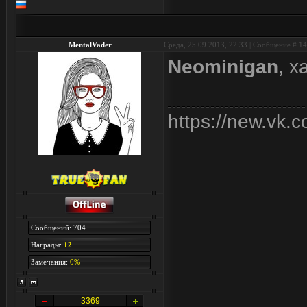
MentalVader
Среда, 25.09.2013, 22:33 | Сообщение #
14
Neominigan
, х
https://new.vk.
Сообщений: 704
Награды:
12
Замечания:
0%
3369