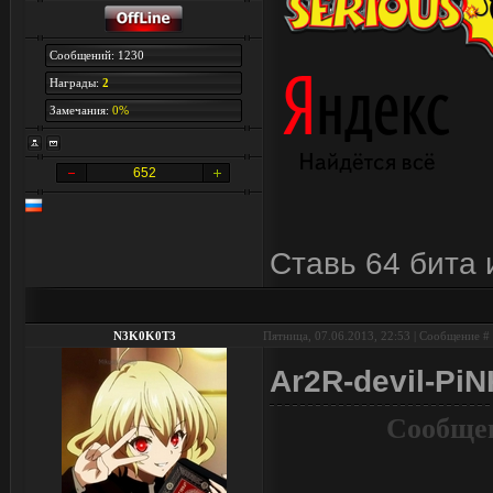
Сообщений: 1230
Награды:
2
Замечания:
0%
652
Ставь 64 бита 
N3K0K0T3
Пятница, 07.06.2013, 22:53 | Сообщение #
Ar2R-devil-Pi
Сообщен