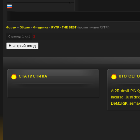
Форум
»
Общие
»
Флудилка
»
RYTP - THE BEST
(постим лучшие RYTP!)
1
Страница
1
из
1
СТАТИСТИКА
КТО СЕГ
Ar2R-devil-PiNK
Incurso
,
JustRick
DeM1RiK
,
semaki