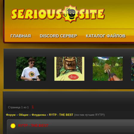
ГЛАВНАЯ
DISCORD СЕРВЕР
КАТАЛОГ ФАЙЛОВ
1
Страница
1
из
1
Форум
»
Общие
»
Флудилка
»
RYTP - THE BEST
(постим лучшие RYTP!)
RYTP - THE BEST