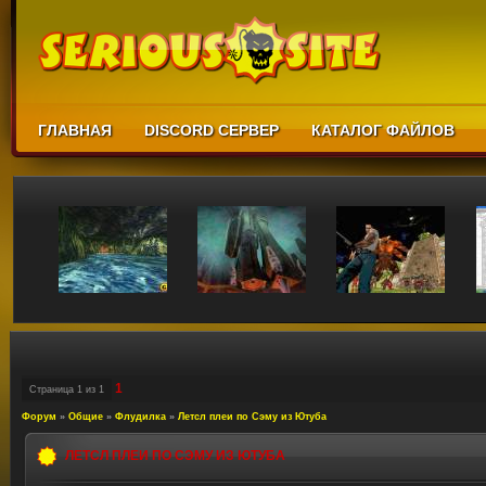
ГЛАВНАЯ
DISCORD СЕРВЕР
КАТАЛОГ ФАЙЛОВ
1
Страница
1
из
1
Форум
»
Общие
»
Флудилка
»
Летсл плеи по Сэму из Ютуба
ЛЕТСЛ ПЛЕИ ПО СЭМУ ИЗ ЮТУБА