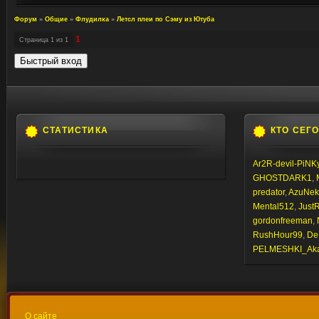
Форум
»
Общие
»
Флудилка
»
Летсл плеи по Сэму из Ютуба
1
Страница
1
из
1
СТАТИСТИКА
КТО СЕГ
Ar2R-devil-PiNK
GHOSTDARK1
,
predator
,
AzuNek
Mental512
,
JustR
gordonfreeman
,
RushHour99
,
De
PELMESHKI_Ak
О сайте