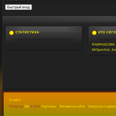
СТАТИСТИКА
КТО СЕГ
RAMPAGE2988
,
MrOgurchick
,
Jus
О сайте
Design by
ZIM
©
2026
Партнеры
•
Реклама на сайте
•
Связаться с адми