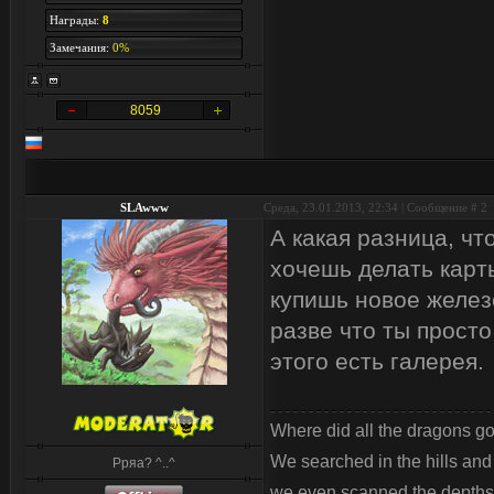
Награды:
8
Замечания:
0%
8059
SLAwww
Среда, 23.01.2013, 22:34 | Сообщение #
2
А какая разница, ч
хочешь делать карт
купишь новое железо
разве что ты просто
этого есть галерея.
Where did all the dragons g
We searched in the hills an
Рряа? ^..^
we even scanned the depths 