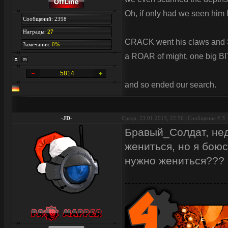
Oh, if only had we seen him l
Сообщений: 2398
Награды:
27
CRACK went his claws and 
Замечания:
0%
a ROAR of might, one big BI
5814
and so ended our search.
-JD-
Среда, 23.01.2013, 22:56 | Сообщение #
3
Бравый_Солдат, нед
жениться, но я боюс
нужно жениться???