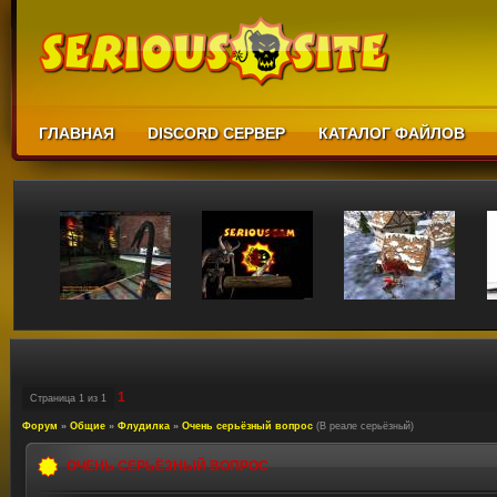
ГЛАВНАЯ
DISCORD СЕРВЕР
КАТАЛОГ ФАЙЛОВ
1
Страница
1
из
1
Форум
»
Общие
»
Флудилка
»
Очень серьёзный вопрос
(В реале серьёзный)
ОЧЕНЬ СЕРЬЁЗНЫЙ ВОПРОС