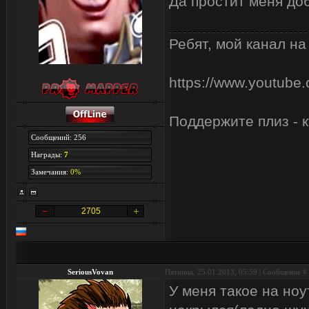
Да простит меня д
Ребят, мой канал на
https://www.youtub
Поддержите плиз - к
Сообщений: 256
Награды:
7
Замечания:
0%
2705
SeriousVovan
Пятница, 25.01.2013, 05:59 | Сообщение #
У меня такое на ноу