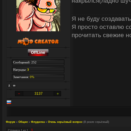
накрылся(ладно шуч
Я не буду создавать
Я просто оставлю сс
прочитать свежие н
Сообщений: 252
Награды:
3
Замечания:
0%
3137
Форум
»
Общие
»
Флудилка
»
Очень серьёзный вопрос
(В реале серьёзный)
1
Страница
1
из
1