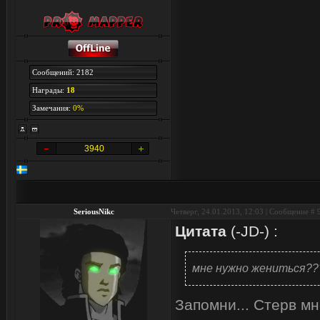
Сообщений: 2182
Награды:
18
Замечания:
0%
3940
SeriousNikc
Четверг, 24.01.2013, 12:03 | Сообщение #
Цитата
(
-JD-
)
:
мне нужно жениться??
Запомни... Стерв м