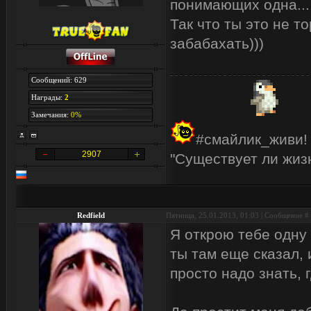
понимающих одна..
Так что ты это не т
забабахать)))
Сообщений: 629
Награды:
2
Замечания:
0%
#смайлик_живи!
2907
"Существует ли жизн
Redfield
Пятница, 25.01.2013, 01:03 | Сообщение #
Я открою тебе одну
ты там еще сказал, 
просто надо знать, г