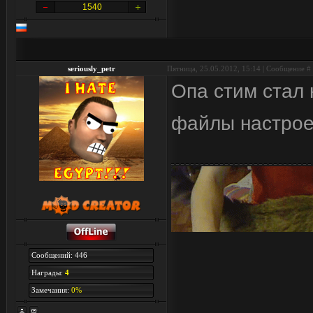
1540
seriously_petr
Пятница, 25.05.2012, 15:14 | Сообщение #
Опа стим стал 
файлы настро
Сообщений: 446
Награды:
4
Замечания:
0%