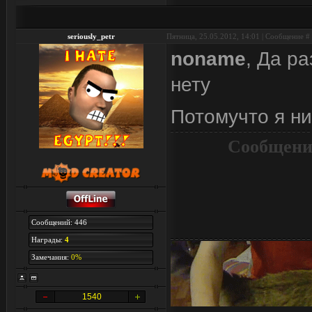
seriously_petr
Пятница, 25.05.2012, 14:01 | Сообщение #
noname
, Да ра
нету
Потомучто я н
Сообщени
Сообщений: 446
Награды:
4
Замечания:
0%
1540