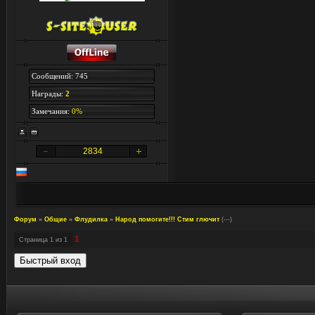
Сообщений: 745
Награды:
2
Замечания:
0%
2834
Форум
»
Общие
»
Флудилка
»
Народ помогите!!! Стим глючит
(---)
1
Страница
1
из
1