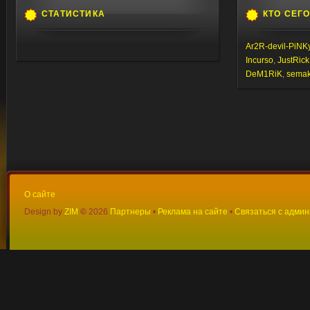
СТАТИСТИКА
КТО СЕГ
Ar2R-devil-PiNK
Incurso
,
JustRick
DeM1RiK
,
semaki
О сайте
Design by
ZIM
©
2026
Партнеры
•
Реклама на сайте
•
Связаться с адми