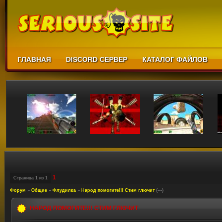
ГЛАВНАЯ
DISCORD СЕРВЕР
КАТАЛОГ ФАЙЛОВ
1
Страница
1
из
1
Форум
»
Общие
»
Флудилка
»
Народ помогите!!! Стим глючит
(---)
НАРОД ПОМОГИТЕ!!! СТИМ ГЛЮЧИТ