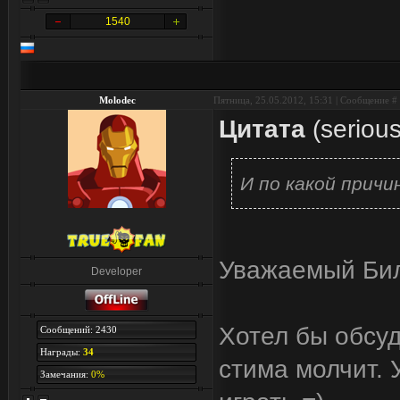
1540
Molodec
Пятница, 25.05.2012, 15:31 | Сообщение #
Цитата
(
serious
И по какой причи
Уважаемый Би
Developer
Хотел бы обсуд
Сообщений: 2430
Награды:
34
стима молчит. 
Замечания:
0%