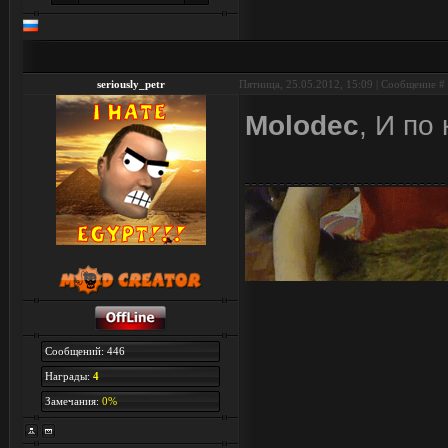
seriously_petr
Пятница, 25.05.2012, 15:09 | Сообщение #
Molodec
, И по
Сообщений: 446
Награды:
4
Замечания:
0%