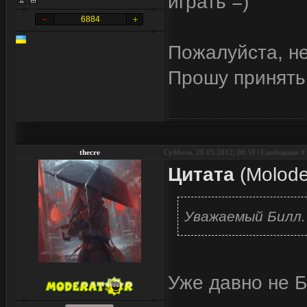
играть =)
6884
Пожалуйста, н
Прошу принять
thecre
Суббота, 26.05.2012, 08:59 | Сообщение #
Цитата
(
Molod
Уважаемый Билл.
Уже давно не Б