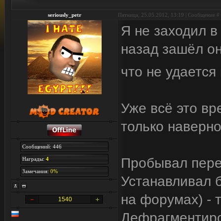
seriously_petr
Пятница, 25.05.2012, 13:19 | Сообщение #
Я не заходил в
назад зашёл он
что не удается
Уже всё это вр
только наверно
Сообщений: 446
Пробывал переу
Награды:
4
Замечания:
0%
Устанавливал 
на форумах) - 
1540
Дефрагментиров