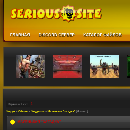
ГЛАВНАЯ
DISCORD СЕРВЕР
КАТАЛОГ ФАЙЛОВ
1
Страница
1
из
1
Форум
»
Общие
»
Флудилка
»
Маленькая "загадка"
(Или нет.)
МАЛЕНЬКАЯ "ЗАГАДКА"