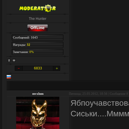
The Hunter
Сообщений: 1643
Награды:
32
Замечания:
0%
6833
mvxlnm
Пятница, 25.05.2012, 18:56 | Сообщение #
Ябпоучавствов
Сиськи....Мммм.