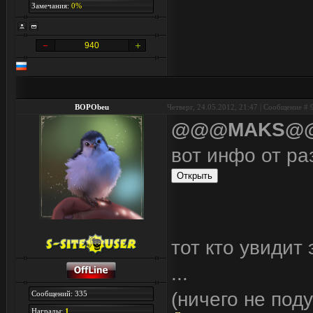
Замечания:
0%
940
BOPObeu
Четверг, 24.05.2012, 21:47 | Сообщение #
@@@MAKS@
вот инфо от ра
тот кто увидит 
...
(ничего не поду
Сообщений: 335
Награды:
1