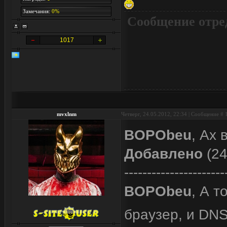
Замечания:
0%
Сообщение отре
1017
mvxlnm
Четверг, 24.05.2012, 22:34 | Сообщение #
BOPObeu
, Ах 
Добавлено
(24
----------------------
BOPObeu
, А т
браузер, и DNS