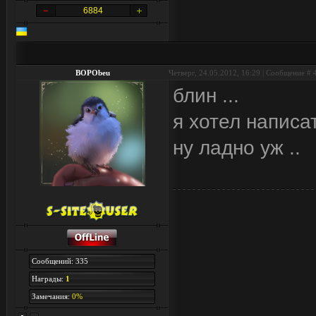
6884
BOPObeu
Четверг, 24.05.2012, 16:29 | Сообщение #
блин ...
я хотел написа
ну ладно уж ..
Сообщений: 335
Награды:
1
Замечания:
0%