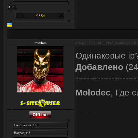
6884
mvxlnm
Четверг, 24.05.2012, 19:45 | Сообщение #
Одинаковые ip
Добавлено
(24
----------------------
Molodec
, Где 
Сообщений: 160
Награды:
3