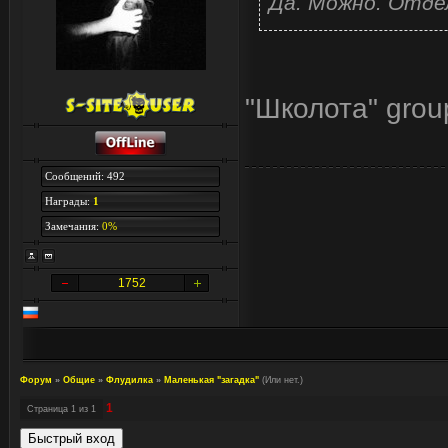
Да. Можно. Отдел
"Школота" group 
Сообщений: 492
Награды:
1
Замечания:
0%
1752
Форум
»
Общие
»
Флудилка
»
Маленькая "загадка"
(Или нет.)
1
Страница
1
из
1