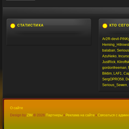
СТАТИСТИКА
КТО СЕГ
Ar2R-devil-PiNK
Heming_Hitrows
balaban
,
Seriou
AzuNeko
,
Incurs
JustRick
,
Kliroffs
gordonfreeman
,
Biktim
,
LAF1
,
Ca
SergOPRO58
,
D
Sегiоus_Sемеn
, 
О сайте
Design by
ZIM
©
2026
Партнеры
•
Реклама на сайте
•
Связаться с адми