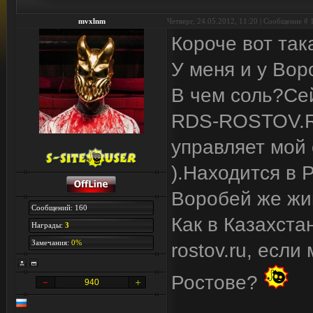
mvxlnm
Четверг, 24.05.2012, 11:20 | Сообщение #
Короче вот так
У меня и у Воро
В чем соль?Се
RDS-ROSTOV.RU
управляет мой 
).Находится в 
Воробей же жив
Сообщений: 160
Как в Казахста
Награды:
3
Замечания:
0%
rostov.ru, есл
Ростове?
940