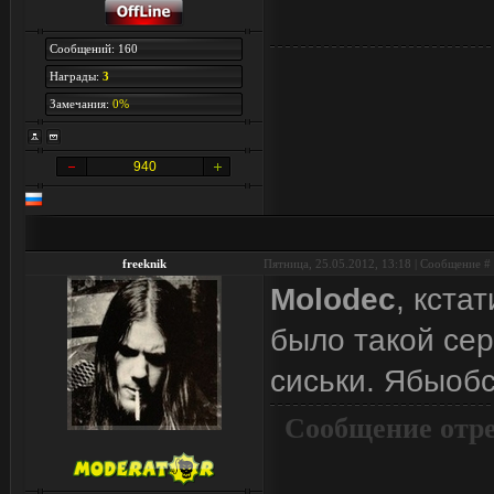
Сообщений: 160
Награды:
3
Замечания:
0%
940
freeknik
Пятница, 25.05.2012, 13:18 | Сообщение #
Molodec
, кста
было такой се
сиськи. Ябыобс
Сообщение отр