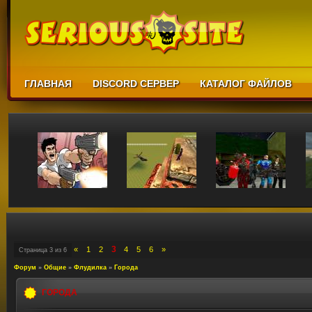
ГЛАВНАЯ
DISCORD СЕРВЕР
КАТАЛОГ ФАЙЛОВ
3
«
1
2
4
5
6
»
Страница
3
из
6
Форум
»
Общие
»
Флудилка
»
Города
ГОРОДА