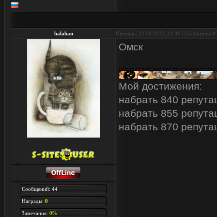
balaban
Пятница, 22.06.2012, 11:40 | Сообщение #
Омск
Мой достижения:
набрать 840 репута
набрать 855 репута
набрать 870 репута
Сообщений: 44
Награды:
0
Замечания:
0%