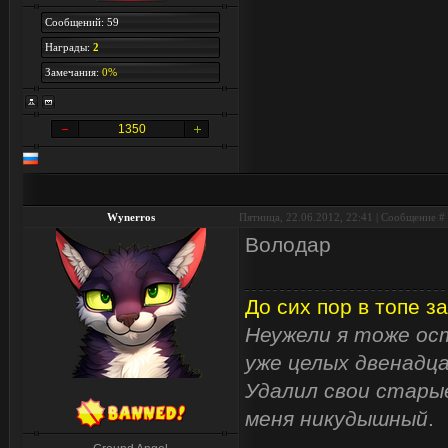
Сообщений: 59
Награды:
2
Замечания:
0%
1350
Wynerros
Пятница, 22.06.2012, 22:41 | Сообщение #
Володар
До сих пор в топе за
Неужели я тоже ост
уже целых двенадца
Удалил свои старые
меня никудышный
.