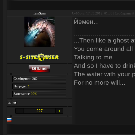
IamSam
Суббота, 17.03.2012, 01:38 | Сообщение #
Йемен...
...Then like a ghost a
You come around all 
Talking to me
And so I have to drin
The water with your p
Сообщений: 262
For no more will...
Награды:
1
Замечания:
20%
227