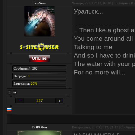
IamSam
Четверг, 22.03.2012, 02:18 | Сообщение #
Уральск...
...Then like a ghost a
You come around all 
Talking to me
And so I have to drin
The water with your p
Сообщений: 262
For no more will...
Награды:
1
Замечания:
20%
227
BOPObeu
Воскресенье, 25.03.2012, 21:17 | Сообщен