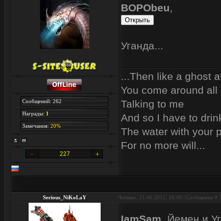
BOPObeu
,
Уганда...
...Then like a ghost a
You come around all 
Сообщений: 262
Talking to me
Награды:
1
And so I have to drin
Замечания:
20%
The water with your p
For no more will...
227
Serious_NiKoLaY
Четверг, 21.06.2012, 18:09 | Сообщение #
IamSam
, Йемен и У