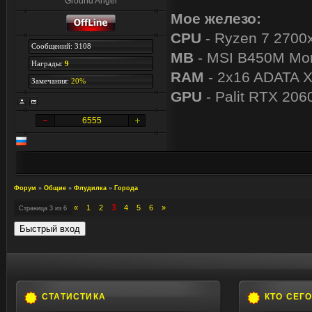
Ground Angel
Мое железо:
CPU
- Ryzen 7 2700
Сообщений: 3108
MB
- MSI B450M Mor
Награды:
9
RAM
- 2x16 ADATA 
Замечания:
20%
GPU
- Palit RTX 206
6555
Форум
»
Общие
»
Флудилка
»
Города
3
«
1
2
4
5
6
»
Страница
3
из
6
СТАТИСТИКА
КТО СЕГ