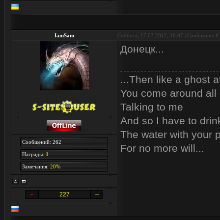
IamSam
Суббота, 17.03.2012, 18:07 | Сообщение #
Донецк...
...Then like a ghost a
You come around all 
Talking to me
And so I have to drin
The water with your p
Сообщений: 262
For no more will...
Награды:
1
Замечания:
20%
227