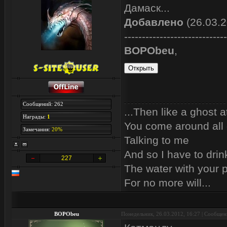
Дамаск...
Добавлено
(26.03.2
-----------------------------
BOPObeu
,
Сообщений: 262
...Then like a ghost a
Награды:
1
You come around all 
Замечания:
20%
Talking to me
And so I have to drin
227
The water with your p
For no more will...
BOPObeu
Понедельник, 26.03.2012, 16:27 | Сообще