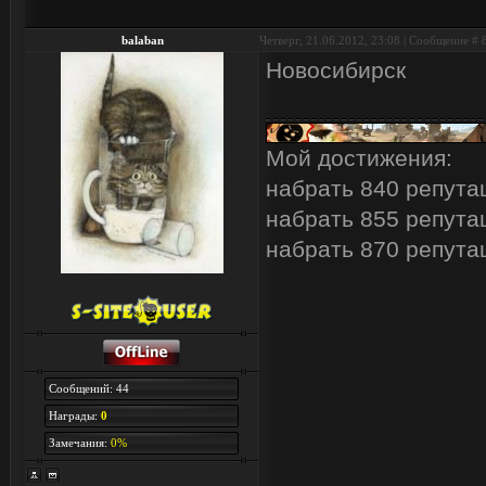
balaban
Четверг, 21.06.2012, 23:08 | Сообщение #
Новосибирск
Мой достижения:
набрать 840 репута
набрать 855 репута
набрать 870 репута
Сообщений: 44
Награды:
0
Замечания:
0%