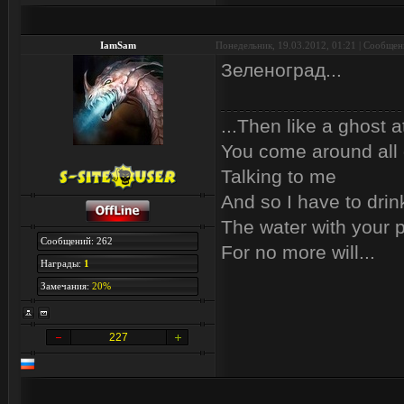
IamSam
Понедельник, 19.03.2012, 01:21 | Сообще
Зеленоград...
...Then like a ghost a
You come around all 
Talking to me
And so I have to drin
The water with your p
Сообщений: 262
For no more will...
Награды:
1
Замечания:
20%
227