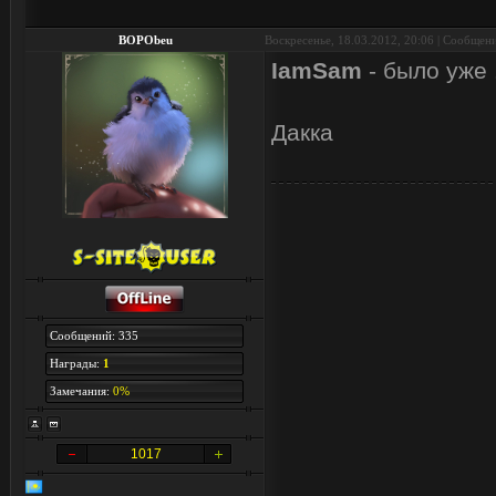
BOPObeu
Воскресенье, 18.03.2012, 20:06 | Сообщен
IamSam
- было уже 
Дакка
Сообщений: 335
Награды:
1
Замечания:
0%
1017