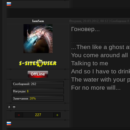
IamSam
Вторник, 20.03.2012, 00:12 | Сообщение #
Гоновер...
...Then like a ghost a
You come around all 
Talking to me
And so I have to drin
The water with your p
Сообщений: 262
For no more will...
Награды:
1
Замечания:
20%
227