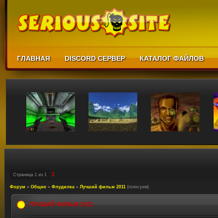
ГЛАВНАЯ
DISCORD СЕРВЕР
КАТАЛОГ ФАЙЛОВ
1
Страница
1
из
1
Форум
»
Общие
»
Флудилка
»
Лучший фильм 2011
(голосуем)
ЛУЧШИЙ ФИЛЬМ 2011