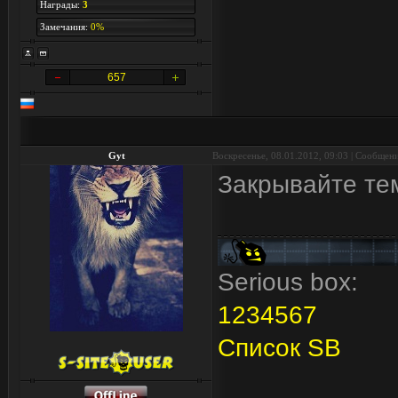
Награды:
3
Замечания:
0%
657
Gyt
Воскресенье, 08.01.2012, 09:03 | Сообщен
Закрывайте те
Serious box:
1
2
3
4
5
6
7
Список SB