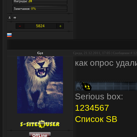
Награды:
28
Замечания:
0%
5824
Gyt
Среда, 21.12.2011, 17:05 | Сообщение #
12
как опрос удал
Serious box:
1
2
3
4
5
6
7
Список SB