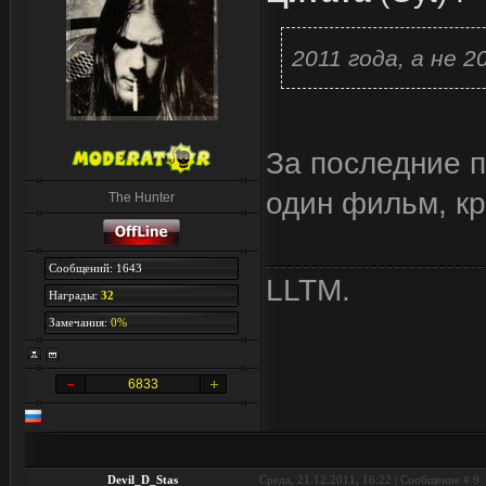
2011 года, а не 2
За последние п
один фильм, кр
The Hunter
Сообщений: 1643
LLTM.
Награды:
32
Замечания:
0%
6833
Devil_D_Stas
Среда, 21.12.2011, 16:22 | Сообщение #
9