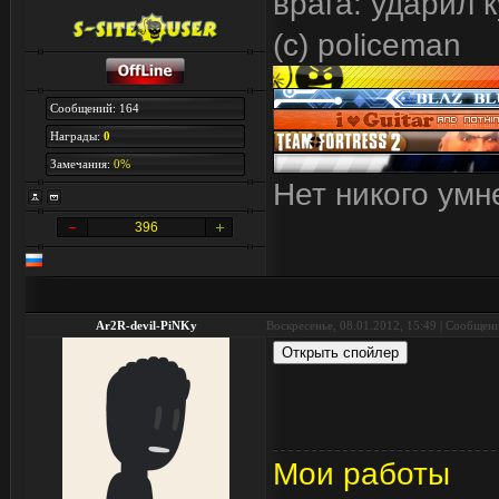
врага: ударил 
(с) policeman
Сообщений: 164
Награды:
0
Замечания:
0%
Нет никого умне
396
Ar2R-devil-PiNKy
Воскресенье, 08.01.2012, 15:49 | Сообщен
Мои работы