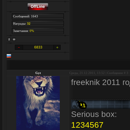
Сообщений: 1643
Награды:
32
Замечания:
0%
6833
Gyt
Среда, 21.12.2011, 13:52 | Сообщение #
3
freeknik 2011 г
Serious box:
1
2
3
4
5
6
7