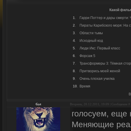
Какой фильм
1
.
Гарри Поттер и дары смерти: Ч
2
.
Пираты Карибского моря: На 
3
.
Области тьмы
4
.
Исходный код
5
.
Люди Икс: Первый класс
6
.
Форсаж 5
7
.
Трансформеры 3: Тёмная сто
8
.
Притворись моей женой
9
.
Очень плохая училка
10
.
Время
В
Gyt
Вторник, 20.12.2011, 19:09 | Сообщение #
голосуем, еще
Меняющие реа