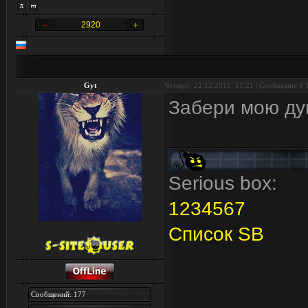
2920
Gyt
Четверг, 22.12.2011, 11:21 | Сообщение #
Забери мою ду
Serious box:
1
2
3
4
5
6
7
Список SB
Сообщений: 177