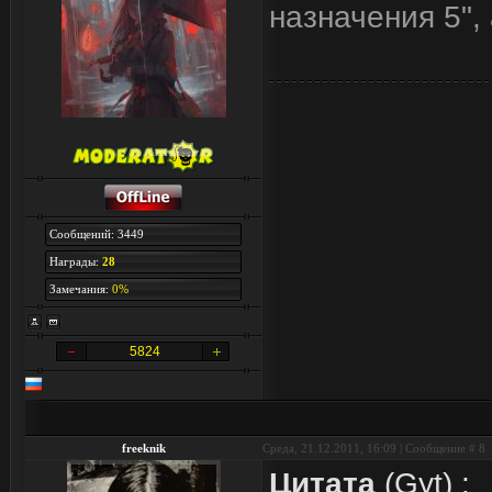
назначения 5",
Сообщений: 3449
Награды:
28
Замечания:
0%
5824
freeknik
Среда, 21.12.2011, 16:09 | Сообщение #
8
Цитата
(
Gyt
)
: