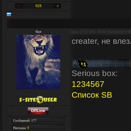
928
Gyt
Среда, 21.12.2011, 16:39 | Сообщение #
10
creater, не вле
Serious box:
1
2
3
4
5
6
7
Список SB
Сообщений: 177
Награды:
3