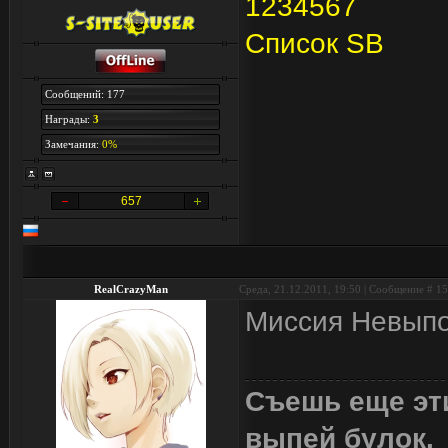
1
2
3
4
5
6
7
Список SB
Сообщений: 177
Награды:
3
Замечания:
0%
657
RealCrazyMan
Среда, 21.12.2011, 19:50 | Сообщение #
15
Миссия Невыпо
Съешь еще эти
выпей булок.