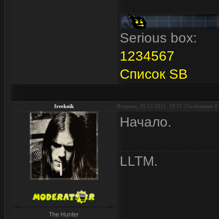
Serious box:
1
2
3
4
5
6
7
Список SB
freeknik
Вторник, 20.12.2011, 19:17 | Сообщение #
Начало.
LLTM.
The Hunter