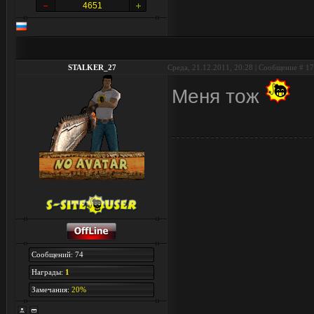
4651
STALKER_27
Среда, 21.12.2011, 20:28 | Сообщение #
17
Меня тож
Сообщений: 74
Награды:
1
Замечания:
20%