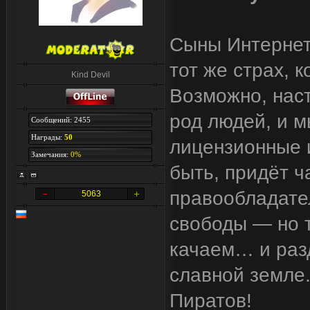
Сыны Интернета
тот же страх, 
Kind Devil
Возможно, наст
род людей, и м
Сообщений: 2455
Награды:
50
лицензионные и
Замечания:
0%
быть, придёт ч
правообладател
5063
свободы — но т
качаем… и разд
славной земле.
Пиратов!