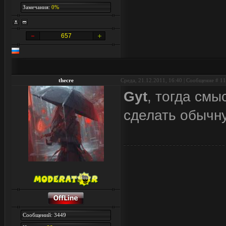
Замечания:
0%
657
thecre
Среда, 21.12.2011, 16:40 | Сообщение #
11
Gyt
, тогда см
сделать обычну
Сообщений: 3449