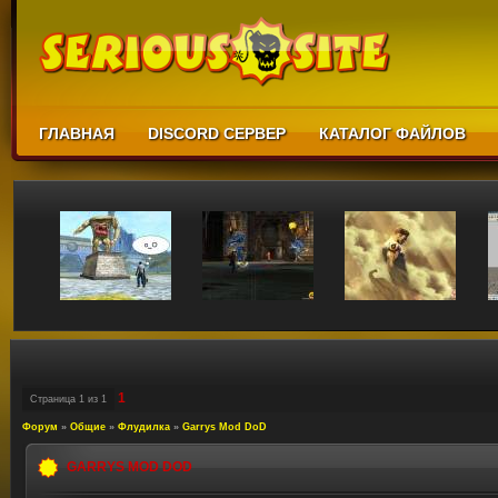
ГЛАВНАЯ
DISCORD СЕРВЕР
КАТАЛОГ ФАЙЛОВ
1
Страница
1
из
1
Форум
»
Общие
»
Флудилка
»
Garrys Mod DoD
GARRYS MOD DOD