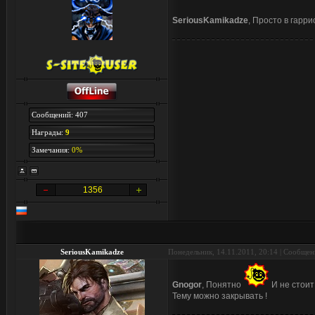
SeriousKamikadze
, Просто в гарри
Сообщений: 407
Награды:
9
Замечания:
0%
1356
SeriousKamikadze
Понедельник, 14.11.2011, 20:14 | Сообще
Gnogor
, Понятно
И не стоит
Тему можно закрывать !