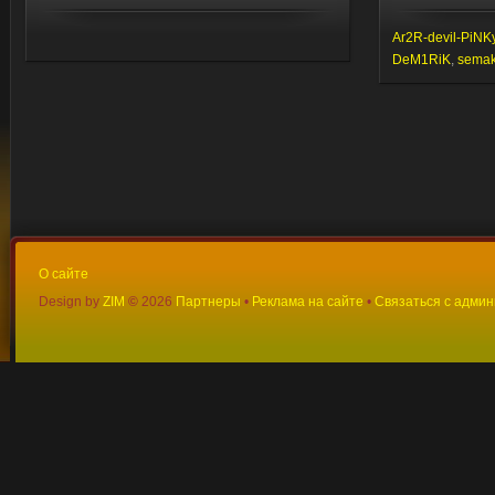
Ar2R-devil-PiNK
DeM1RiK
,
semaki
О сайте
Design by
ZIM
©
2026
Партнеры
•
Реклама на сайте
•
Связаться с адми