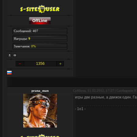
Сообщений: 407
Награды:
9
Замечания:
0%
1356
prana_man
Суббота, 11.02.2012, 17:27 | Сообщение #
игры две разные, а движок один. Г
- 1o1 -