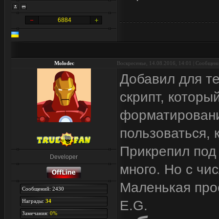
6884
Molodec
Воскресенье, 14.08.2016, 14:01 | Сообщен
Добавил для т
скрипт, которы
форматировани
пользоваться, 
Прикрепил под 
Developer
много. Но с чис
Маленькая прос
Сообщений: 2430
Награды:
34
E.G.
Замечания:
0%