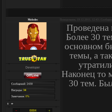
Molodec
Понедельник, 19.12.2011, 12:43 | Сообще
Проведена 
Более 30 т
основном б
темы, а та
утратил
Developer
Наконец то 
30 тем. Бы
Сообщений: 2430
Награды:
34
Замечания:
0%
6884