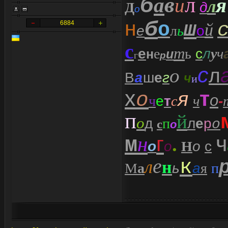
б
в
л
а
я
и
л
Д
д
о
б
н
ш
о
6884
й
е
л
ь
о
с
т
е
е
ь
с
л
у
ч
н
и
г
р
с
л
о
В
ш
е
г
а
ч
и
х
т
о
я
о
ч
е
т
с
ч
-
п
й
о
д
п
л
е
р
о
с
о
ч
н
г
м
.
о
о
Н
о
с
е
к
л
н
М
а
ь
а
я
п