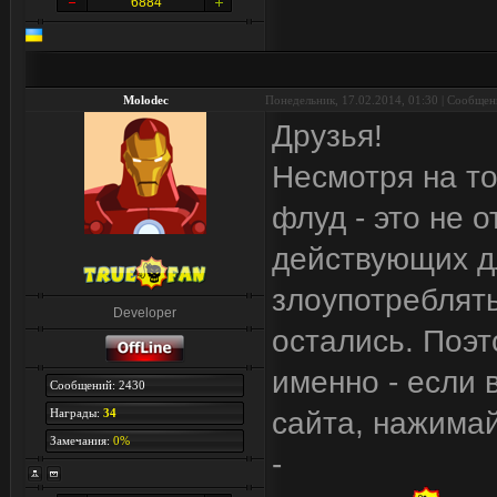
6884
Molodec
Понедельник, 17.02.2014, 01:30 | Сообще
Друзья!
Несмотря на т
флуд - это не 
действующих дл
злоупотреблять
Developer
остались. Поэт
именно - если 
Сообщений: 2430
Награды:
34
сайта, нажима
Замечания:
0%
-