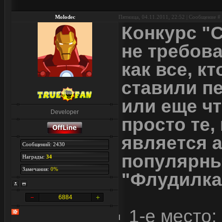
Molodec
Пятница, 04.11.2011, 22:52 | Сообщение #
Конкурс "
не требова
как все, к
ставили п
или еще чт
Developer
просто те,
является 
Сообщений: 2430
популярны
Награды:
34
Замечания:
0%
"Флудилка
6884
1-е место: