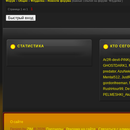
Форум
»
Общие
»
Флудилка
»
Новости форума
(Важные события на форуме "Флудилка")
1
Страница
1
из
1
СТАТИСТИКА
КТО СЕГ
Ar2R-devil-PiNK
GHOSTDARK1
,
predator
,
AzuNek
Mental512
,
JustR
gordonfreeman
,
RushHour99
,
De
PELMESHKI_Ak
О сайте
Design by
ZIM
©
2026
Партнеры
•
Реклама на сайте
•
Связаться с адми