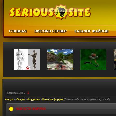
ГЛАВНАЯ
DISCORD СЕРВЕР
КАТАЛОГ ФАЙЛОВ
1
Страница
1
из
1
Форум
»
Общие
»
Флудилка
»
Новости форума
(Важные события на форуме "Флудилка")
НОВОСТИ ФОРУМА