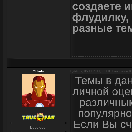
создаете и
флудилку, 
разные те
Molodec
Суббота, 05.11.2011, 23:00 | Сообщение #
Темы в да
личной оце
различным
популярно
Если Вы сч
Developer