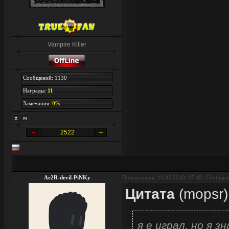
Vampire Killer
Сообщений: 1130
Награды:
11
Замечания:
0%
2522
Ar2R-devil-PiNKy
Понедельник, 10.05.2010, 07:48 | Сообще
Цитата
(
mopsr
)
я е играл, но я з