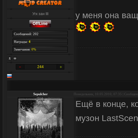
у меня она ва
Угх зан III
Сообщений: 202
Награды:
4
Замечания:
0%
244
Sepulcher
Понедельник, 10.05.2010, 07:35 | Сообще
Ещё в конце, ко
музон LastSce