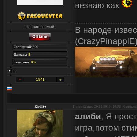
незнаю как
.:Неприкасаемый:.
В народе изве
(CrazyPinapplE
Сообщений: 590
Награды:
5
Замечания:
0%
1941
KirillSe
Понедельник, 29.11.2010, 14:38 | Сообще
алиби
, Я прос
игра,потом сти