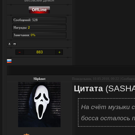
Бесовский Демон
Сообщений: 528
Награды:
2
Замечания:
0%
883
Slipknot
Понедельник, 10.05.2010, 00:22 | Сообще
Цитата
(
SASH
На счёт музыки с
босса осталось 