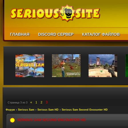
ГЛАВНАЯ
DISCORD СЕРВЕР
КАТАЛОГ ФАЙЛОВ
3
«
1
2
Страница
3
из
3
Форум
»
Serious Sam
»
Serious Sam HD
»
Serious Sam Second Encounter HD
SERIOUS SAM SECOND ENCOUNTER HD