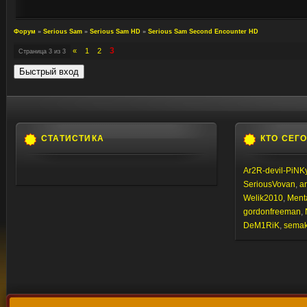
Форум
»
Serious Sam
»
Serious Sam HD
»
Serious Sam Second Encounter HD
3
«
1
2
Страница
3
из
3
СТАТИСТИКА
КТО СЕГ
Ar2R-devil-PiNK
SeriousVovan
,
a
Welik2010
,
Ment
gordonfreeman
,
DeM1RiK
,
semaki