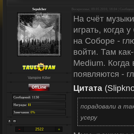
Sepulcher
Воскресенье, 09.05.2010, 18:04 | Сообщен
На счёт музыки
играть, когда 
на Соборе - гл
войти. Там как
Medium. Когда в
появляются - г
Vampire Killer
Цитата
(
Slipkno
Сообщений: 1130
порадовали а так
Награды:
11
Замечания:
0%
усеру
2522