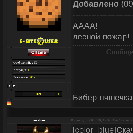
Добавлено
(09
----------------------
АААА!
лесной пожар!
Сообще
Сообщений: 293
Награды:
1
Замечания:
0%
326
Бибер няшечка
mvxlnm
Вторник, 07.09.2010, 17:34 | Сообщение #
[color=blue]Ска