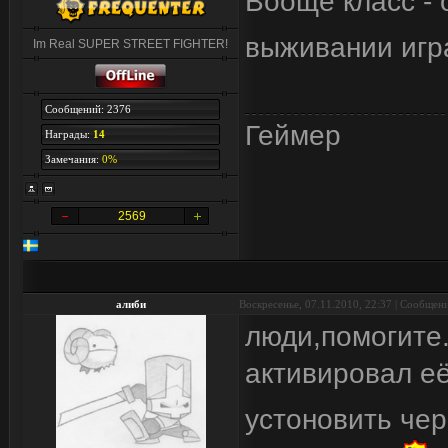
Вооще класс - 
выживании игр
Im Real SUPER STREET FIGHTER!
Сообщений: 2376
Геймер
Награды:
14
Замечания:
0%
2569
алиби
Воскресенье, 07.11.2010, 22:37 | Сообщен
люди,помогите.
активировал её
устоновить чер