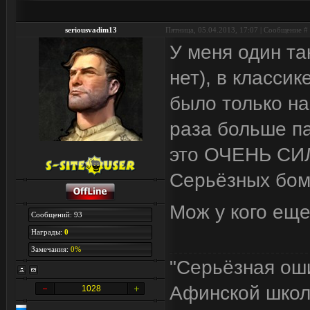
seriousvadim13
Пятница, 05.04.2013, 17:07 | Сообщение #
У меня один та
нет), в классик
было только на
раза больше па
это ОЧЕНЬ СИЛ
Серьёзных бом
Мож у кого еще
Сообщений: 93
Награды:
0
Замечания:
0%
"Серьёзная ош
Афинской школы
1028