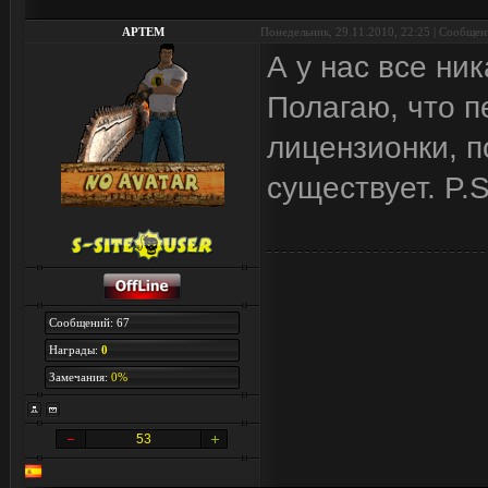
APTEM
Понедельник, 29.11.2010, 22:25 | Сообще
А у нас все ни
Полагаю, что п
лицензионки, п
существует. P.S
Сообщений: 67
Награды:
0
Замечания:
0%
53