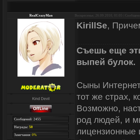
RealCrazyMan
Воскресенье, 26.09.2010, 01:05 | Сообщен
KirillSe
, Приче
Съешь еще эти
выпей булок.
Сыны Интернета
тот же страх, 
Kind Devil
Возможно, наст
род людей, и м
Сообщений: 2455
Награды:
50
лицензионные и
Замечания:
0%