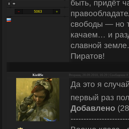
быть, придёт ч
правообладател
5063
свободы — но т
качаем… и разд
славной земле.
Пиратов!
KirillSe
Вторник, 28.09.2010, 16:29 | Сообщение #
Да это я случа
первый раз по
Добавлено
(28
----------------------