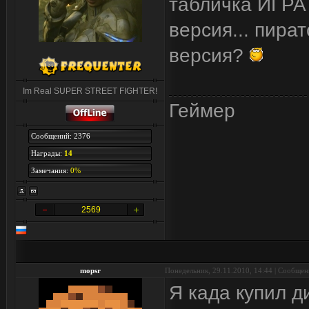
табличка ИГРАТ
версия... пира
версия?
Im Real SUPER STREET FIGHTER!
Геймер
Сообщений: 2376
Награды:
14
Замечания:
0%
2569
mopsr
Понедельник, 29.11.2010, 14:44 | Сообще
Я када купил д