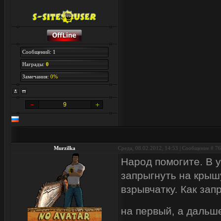
Сообщений: 1
Награды:
0
Замечания:
0%
9
Murzilka
Среда, 08.02.2012, 14:53 | Сообщение #
76
Народ помогите. В у
запрыгнуть на крыш
взрывчатку. Как за
на первый, а дальше