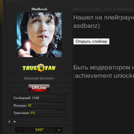
Mindbreak
Суббота, 03.12.2011, 21:25 | Сообщение #
Нашел на плейграун
asdbanz)
Быть модератором н
:achievement unlock
Изгоняю Беспонт
Сообщений: 1349
Награды:
32
Замечания:
0%
5497