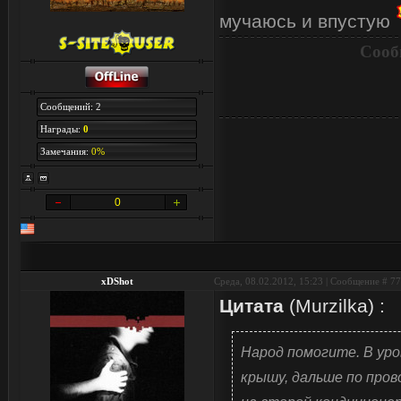
мучаюсь и впустую
Сооб
Сообщений: 2
Награды:
0
Замечания:
0%
0
xDShot
Среда, 08.02.2012, 15:23 | Сообщение #
77
Цитата
(
Murzilka
)
:
Народ помогите. В уро
крышу, дальше по пров