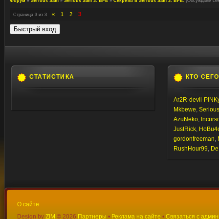
Форум
»
Serious Sam
»
Serious Sam 3: BFE
»
Секреты в Serious Sam 3: BFE.
(Обсуждаем сек
3
«
1
2
Страница
3
из
3
СТАТИСТИКА
КТО СЕГ
Ar2R-devil-PiNK
Mkbewe
,
Seriou
AzuNeko
,
Incurs
JustRick
,
HoBu4
gordonfreeman
,
RushHour99
,
De
О сайте
Design by
ZIM
©
2026
Партнеры
•
Реклама на сайте
•
Связаться с адми