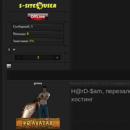
Сообщений: 5
Награды:
0
Замечания:
0%
3
groza
Вторник, 03.01.2012, 13:19 | Сообщение #
H@rD-$am, перезале
хостинг