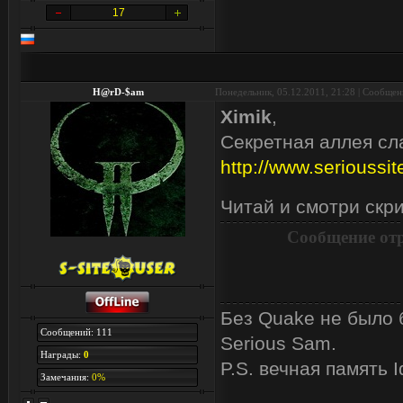
17
H@rD-$am
Понедельник, 05.12.2011, 21:28 | Сообще
Ximik
,
Секретная аллея сл
http://www.seriouss
Читай и смотри скр
Сообщение от
Без Quake не было б
Сообщений: 111
Serious Sam.
Награды:
0
P.S. вечная память I
Замечания:
0%