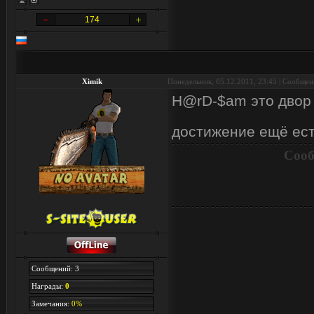
174
Ximik
Понедельник, 05.12.2011, 23:45 | Сообще
H@rD-$am это двор с
достижение ещё ес
Сооб
Сообщений: 3
Награды:
0
Замечания:
0%