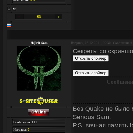
65
H@rD-$am
Вторник, 06.12.2011, 20:30 | Сообщение #
Секреты со скриншо
Сообщени
Без Quake не было б
Serious Sam.
Сообщений: 111
P.S. вечная память I
Награды:
0