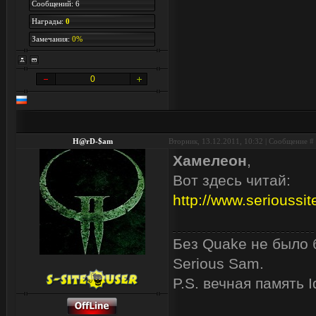
Сообщений: 6
Награды:
0
Замечания:
0%
0
H@rD-$am
Вторник, 13.12.2011, 10:32 | Сообщение #
Хамелеон
,
Вот здесь читай:
http://www.serioussit
Без Quake не было б
Serious Sam.
P.S. вечная память I