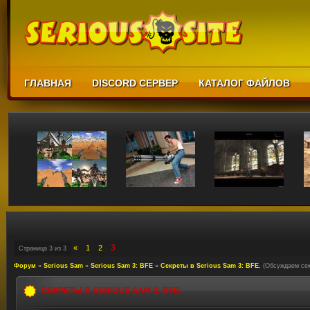
ГЛАВНАЯ
DISCORD СЕРВЕР
КАТАЛОГ ФАЙЛОВ
3
«
1
2
Страница
3
из
3
Форум
»
Serious Sam
»
Serious Sam 3: BFE
»
Секреты в Serious Sam 3: BFE.
(Обсуждаем сек
СЕКРЕТЫ В SERIOUS SAM 3: BFE.