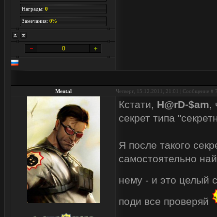
Награды:
0
Замечания:
0%
0
Mental
Четверг, 15.12.2011, 21:01 | Сообщение #
Кстати,
H@rD-$am
,
секрет типа "секрет
Я после такого сек
самостоятельно найт
нему - и это целый 
поди все проверяй