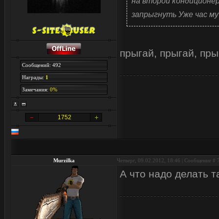
на второй кондиционер
запрыгнуть Уже час му
прыгай, прыгай, пры
Сообщений: 492
Награды:
1
Замечания:
0%
1752
Murzilka
Четверг, 09.02.2012, 18:46 | Сообщение #
А что надо делать т