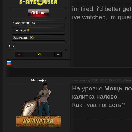
im tired, i'd better ge
ive watched, im quiet 
Сообщений: 53
Награды:
0
Замечания:
0%
54
Madmajor
Понедельник, 02.01.2012, 15:45 | Сообще
На уровне
Мощь по
калитка налево.
Как туда попасть?