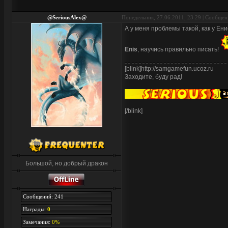
@SeriousAlex@
Понедельник, 27.06.2011, 23:29 | Сообще
А у меня проблемы такой, как у Ени
Enis
, научись правильно писать!
[blink]http://samgamefun.ucoz.ru
Заходите, буду рад!
[/blink]
Большой, но добрый дракон
Сообщений: 241
Награды:
0
Замечания:
0%