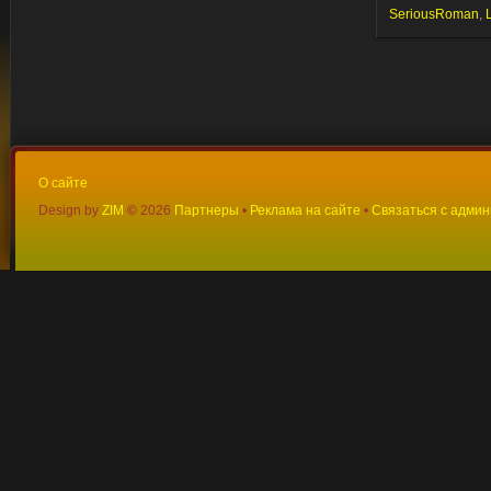
SeriousRoman
,
О сайте
Design by
ZIM
©
2026
Партнеры
•
Реклама на сайте
•
Связаться с адми