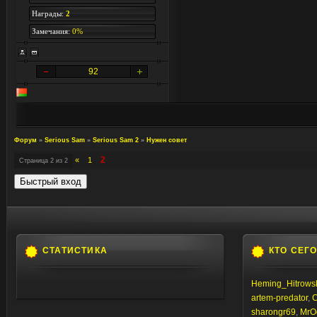
Награды:
2
Замечания:
0%
92
Форум
»
Serious Sam
»
Serious Sam 2
»
Нужен совет
2
«
1
Страница
2
из
2
СТАТИСТИКА
КТО СЕГ
Heming_Hitrows
artem-predator
,
C
sharongr69
,
MrO