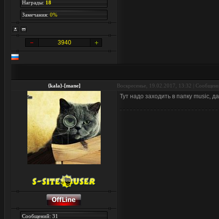
Награды:
18
Замечания:
0%
3940
{kala}-[mane]
Воскресенье, 19.02.2017, 13:32 | Сообщен
Тут надо заходить в папку music, 
Сообщений: 31