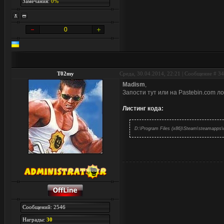
Замечания:
0%
0
T02my
Среда, 30.04.2014, 22:21 | Сообщение #
34
Madism
,
Запости тут или на Pastebin.com лог
Листинг кода:
D:\Program Files (x86)\Steam\steamapps
Сообщений: 2546
Награды:
30