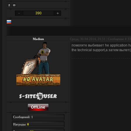
390
Madism
Среда, 30.04.2014, 21:51 | Сообщение #
33
помогите выбивает he application has
the technical support,а затем вылет
Сообщений: 1
Награды:
0