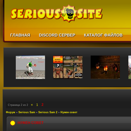
ГЛАВНАЯ
DISCORD СЕРВЕР
КАТАЛОГ ФАЙЛОВ
2
«
1
Страница
2
из
2
Форум
»
Serious Sam
»
Serious Sam 2
»
Нужен совет
НУЖЕН СОВЕТ