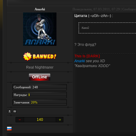
Anarki
Понедельник, 07.03.2011, 07:29 | Сообще
Цитата
(
--uGh--zAn--
)
:
Какой
? Это флуд?
This Is [DARK]
Anarki
see you XD
"Квадратики XDDD"
Real Nightmarer
Сообщений: 248
Награды:
1
Замечания:
20%
140