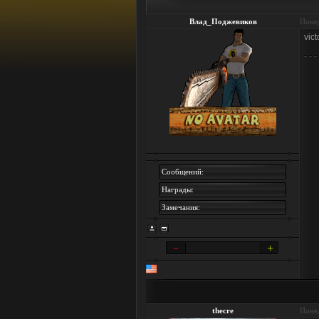
Влад_Поджевиков
Понед
vic
Сообщений:
Награды:
Замечания:
thecre
Понед