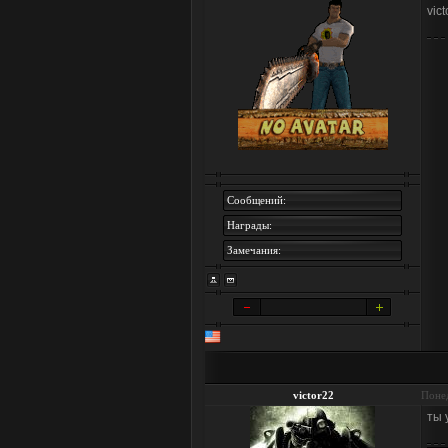
vic
Сообщений:
Награды:
Замечания:
victor22
Понед
ты 