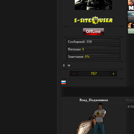
Сообщений: 358
Награды:
1
Замечания:
0%
767
Влад_Поджевиков
Понед
в б