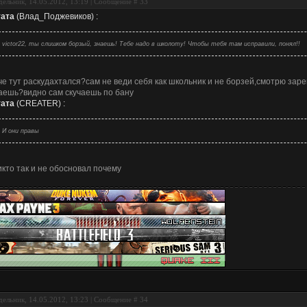
ельник, 14.05.2012, 13:19 | Сообщение #
33
ата
(
Влад_Поджевиков
)
:
victor22, ты слишком борзый, знаешь! Тебе надо в школоту! Чтобы тебя там исправили, понял!!
че тут раскудахтался?сам не веди себя как школьник и не борзей,смотрю зар
аешь?видно сам скучаешь по бану
ата
(
CREATER
)
:
И они правы
икто так и не обосновал почему
ельник, 14.05.2012, 13:23 | Сообщение #
34