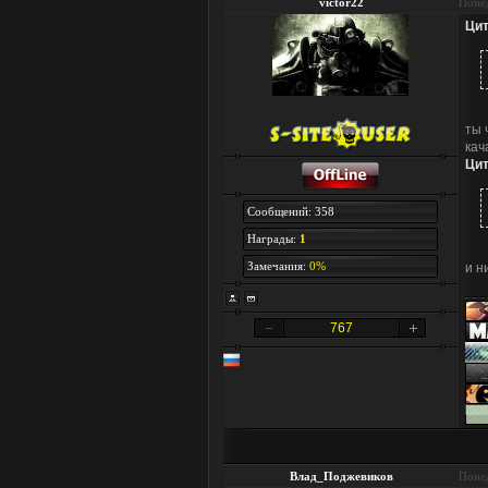
victor22
Понед
Цит
ты 
кач
Цит
Сообщений: 358
Награды:
1
Замечания:
0%
и н
767
Влад_Поджевиков
Понед