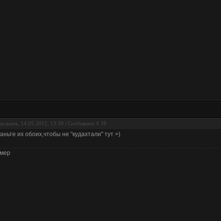
ельник, 14.05.2012, 13:39 | Сообщение #
38
аньте их обоих,чтобы не "кудахтали" тут >)
мер