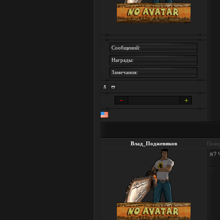
Сообщений:
Награды:
Замечания:
Влад_Поджевиков
Понед
я? 