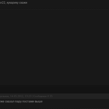
tor22, кукарику скажи
ельник, 14.05.2012, 13:23 | Сообщение #
35
уже сказал пару постами выше