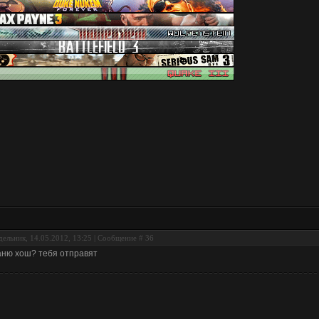
ельник, 14.05.2012, 13:25 | Сообщение #
36
аню хош? тебя отправят