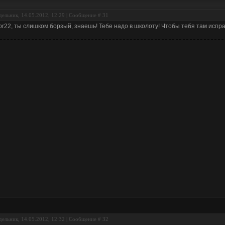
ельник, 14.05.2012, 12:29 | Сообщение #
31
tor22, ты слишком борзый, знаешь! Тебе надо в школоту! Чтобы тебя там испра
ельник, 14.05.2012, 12:32 | Сообщение #
32