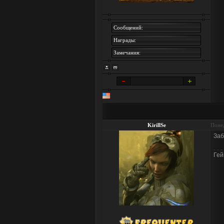
Сообщений:
Награды:
Замечания:
KirillSe
Понед
Заб
Гей