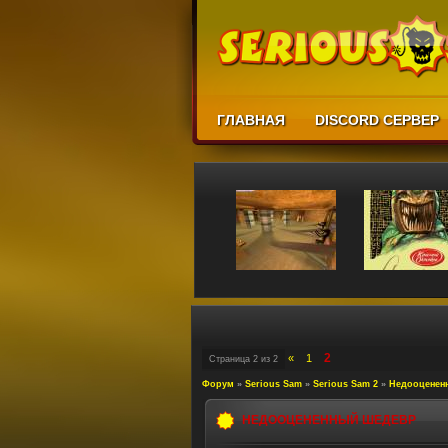
ГЛАВНАЯ
DISCORD СЕРВЕР
2
«
1
Страница
2
из
2
Форум
»
Serious Sam
»
Serious Sam 2
»
Недооценен
НЕДООЦЕНЕННЫЙ ШЕДЕВР