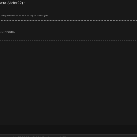
ата
(
victor22
)
:
разумничались все я тут смотрю
ни правы