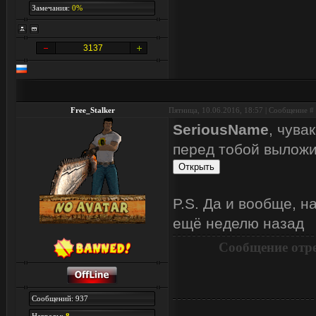
Замечания:
0%
3137
Free_Stalker
Пятница, 10.06.2016, 18:57 | Сообщение #
SeriousName
, чува
перед тобой выложил
P.S. Да и вообще, 
ещё неделю назад
Сообщение отр
Сообщений: 937