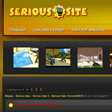
ГЛАВНАЯ
DISCORD СЕРВЕР
КАТАЛОГ ФАЙЛОВ
4
«
1
2
3
Страница
4
из
4
Форум
»
Serious Sam
»
Serious Sam 2
»
Serious Sam: Forever(SS:F)
(Он всё таки выйдет!!!)
SERIOUS SAM: FOREVER(SS:F)