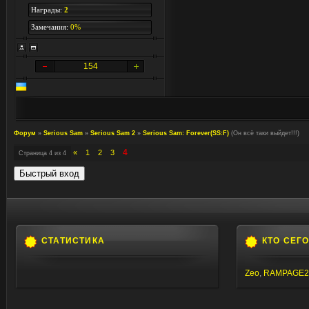
Награды:
2
Замечания:
0%
154
Форум
»
Serious Sam
»
Serious Sam 2
»
Serious Sam: Forever(SS:F)
(Он всё таки выйдет!!!)
4
«
1
2
3
Страница
4
из
4
СТАТИСТИКА
КТО СЕГ
Zeo
,
RAMPAGE2