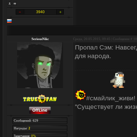
3940
SeriousNikc
Среда, 20.05.2015, 09:45 | Сообщение #
10
Пропал Сэм: Навсе
для народа.
#смайлик_живи!
"Существует ли жизн
Сообщений: 629
Награды:
2
Замечания:
0%