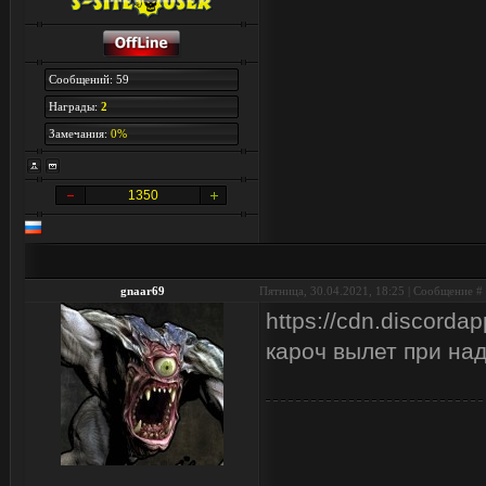
Сообщений: 59
Награды:
2
Замечания:
0%
1350
gnaar69
Пятница, 30.04.2021, 18:25 | Сообщение #
https://cdn.discor
кароч вылет при на