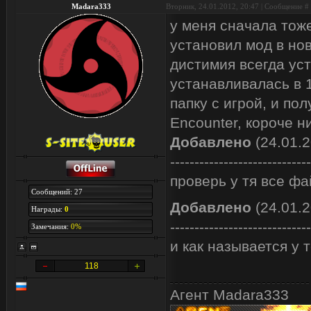
Madara333
Вторник, 24.01.2012, 20:47 | Сообщение #
у меня сначала тоже
установил мод в нов
дистимия всегда уст
устанавливалась в 1
папку с игрой, и п
Encounter, короче н
Добавлено
(24.01.2
-----------------------------
проверь у тя все фа
Сообщений: 27
Добавлено
(24.01.2
Награды:
0
-----------------------------
Замечания:
0%
и как называется у т
118
Агент Madara333