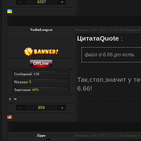
4297
VadimLongcat
Вторник, 24.01.2012, 15:19 | Сообщение #
Цитата
Quote
:
файл d-6.66.gro есть
Сообщений: 136
Так,стоп,значит у 
Награды:
5
6.66!
Замечания:
40%
859
Zippo
Вторник, 24.01.2012, 15:22 | Сообщение #