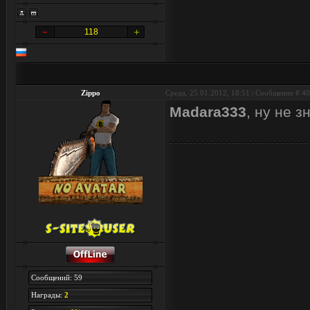
118
Zippo
Среда, 25.01.2012, 18:51 | Сообщение #
40
Madara333
, ну не 
Сообщений: 59
Награды:
2