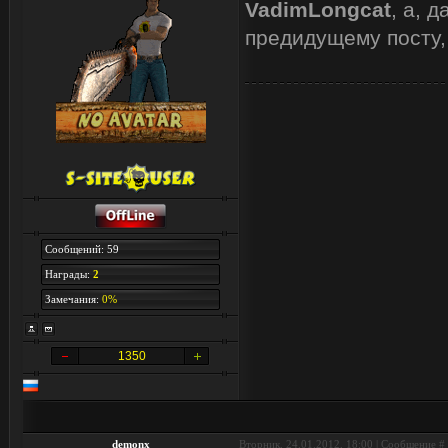
VadimLongcat
, а, 
предидущему посту,
Сообщений: 59
Награды:
2
Замечания:
0%
1350
demonx
Вторник, 24.01.2012, 18:00 | Сообщение #