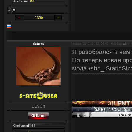
Замечания:
0%
1350
demonx
Четверг, 26.01.2012, 09:43 | Сообщение #
Я разобрался в чем 
Но теперь новая про
мода /shd_iStaticSiz
DEMON
Сообщений: 48