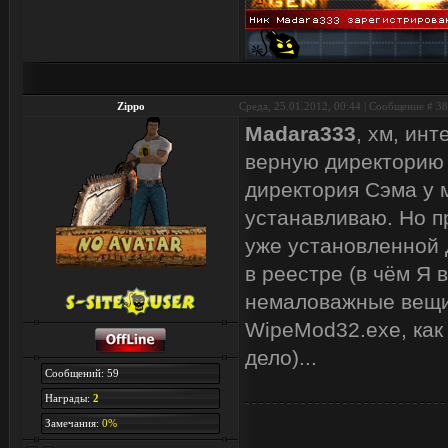
Zippo
Среда, 25.01.2012, 00:44 | Сообщение #
38
Madara333
, хм, ин
верную директорию (
директория Сэма у м
устанавливаю. Но пр
уже установленной Д
в реестре (в чём Я 
немаловажные вещи (
WipeMod32.exe, как 
дело)...
Сообщений: 59
Награды:
2
Замечания:
0%