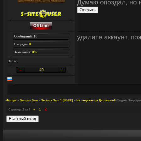
Думаю опоздал, но н
удалите аккаунт, по
Сообщений: 18
Награды:
0
Замечания:
0%
40
Форум
»
Serious Sam
»
Serious Sam 1 (SE/FE)
»
Не запускается Дистимия-6
(Выдаёт "Неустра
2
«
1
Страница
2
из
2