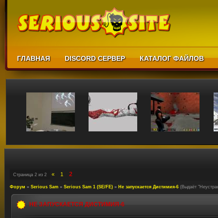
ГЛАВНАЯ
DISCORD СЕРВЕР
КАТАЛОГ ФАЙЛОВ
2
«
1
Страница
2
из
2
Форум
»
Serious Sam
»
Serious Sam 1 (SE/FE)
»
Не запускается Дистимия-6
(Выдаёт "Неустра
НЕ ЗАПУСКАЕТСЯ ДИСТИМИЯ-6