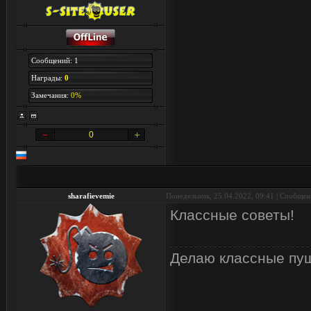
Сообщений: 1
Награды:
0
Замечания:
0%
0
sharafievemie
Понедельник, 25.04.2022, 09:41 | Сообще
Классные советы!
Делаю классные пу