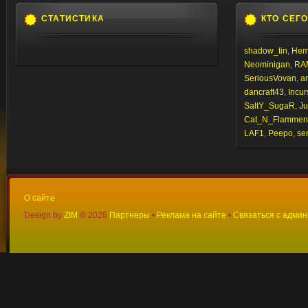
СТАТИСТИКА
КТО СЕГ
shadow_tin
,
Hem
Neominigan
,
RA
SeriousVovan
,
a
dancraft43
,
Incur
SaltY_SugaR
,
Ju
Cat_N_Flammen
LAF1
,
Peepo
,
sem
О сайте
Design by
ZIM
©
2026
Партнеры
•
Реклама на сайте
•
Связаться с адми