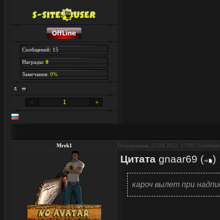
Сообщений: 15
Награды:
0
Замечания:
0%
1
Mrek1
Понедельник, 25.04.2022, 17:09 | Сообще
Цитата
gnaar69
(
)
кароч вылет при надп