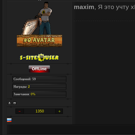
maxim
, Я это учту 
Сообщений: 59
Награды:
2
Замечания:
0%
1350