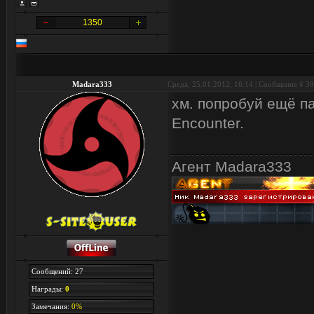
1350
Madara333
Среда, 25.01.2012, 16:14 | Сообщение #
39
хм. попробуй ещё п
Encounter.
Агент Madara333
Сообщений: 27
Награды:
0
Замечания:
0%