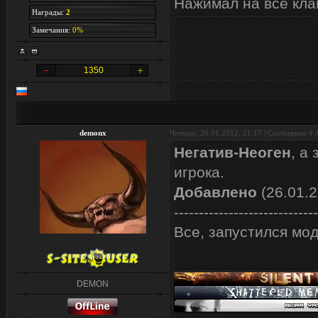
Нажимал на все клав
Награды:
2
Замечания:
0%
1350
demonx
Четверг, 26.01.2012, 21:17 | Сообщение #
Негатив-Неоген
, а
игрока.
Добавлено
(26.01.2
-----------------------------
Все, запустился мод
DEMON