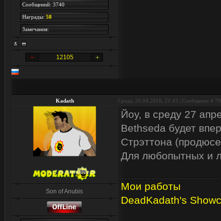
Сообщений: 3740
Награды:
58
Замечания:
12105
Kadath
Среда, 20.04.2016, 21:43 | Сообщение #
70
Йоу, в среду 27 ап
Bethseda будет впе
Стрэттона (продюсе
Для любопытных и 
Мои работы
Son of Anubis
DeadKadath's Show