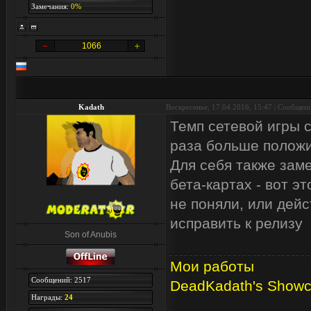
Замечания:
0%
1066
Kadath
Воскресенье, 17.04.2016, 15:47 | Сообщен
Темп сетевой игры 
раза больше положи
Для себя также зам
бета-картах - вот э
не поняли, или дей
исправить к релизу
Son of Anubis
Мои работы
Сообщений: 2517
DeadKadath's Show
Награды:
24