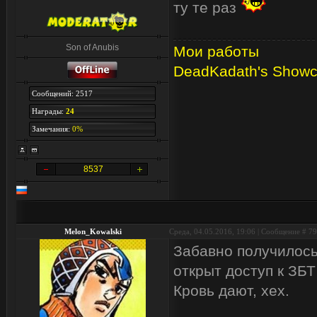
ту те раз
Son of Anubis
Мои работы
DeadKadath's Show
Сообщений: 2517
Награды:
24
Замечания:
0%
8537
Melon_Kowalski
Среда, 04.05.2016, 19:06 | Сообщение #
79
Забавно получилось
открыт доступ к ЗБТ
Кровь дают, хех.