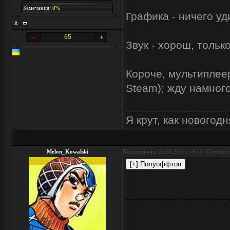
Замечания:
0%
Графика - ничего уд
65
Звук - хорош, тольк
Короче, мультиплеер
Steam); жду намног
Я крут, как новогодн
Melon_Kowalski
Понедельник, 25.04.2016, 19:09 | Сообще