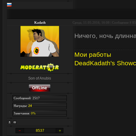
Kadath
Среда, 11.05.2016, 16:08 | Сообщение #
85
Ничего, ночь длинн
Мои работы
DeadKadath's Show
Son of Anubis
Сообщений: 2517
Награды:
24
Замечания:
0%
8537