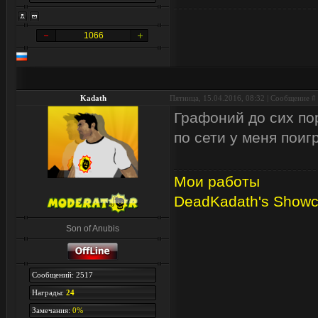
1066
Kadath
Пятница, 15.04.2016, 08:32 | Сообщение #
Графоний до сих по
по сети у меня поиг
Мои работы
DeadKadath's Show
Son of Anubis
Сообщений: 2517
Награды:
24
Замечания:
0%