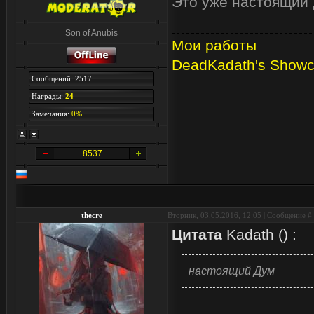
Это уже настоящий 
Son of Anubis
Мои работы
DeadKadath's Show
Сообщений: 2517
Награды:
24
Замечания:
0%
8537
thecre
Вторник, 03.05.2016, 12:05 | Сообщение #
Цитата
Kadath
(
)
:
настоящий Дум