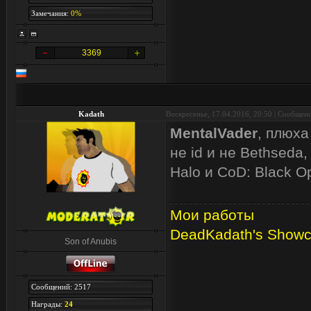
Замечания:
0%
3369
Kadath
Воскресенье, 17.04.2016, 20:50 | Сообщен
MentalVader
, плюха
не id и не Bethseda, 
Halo и CoD: Black O
Мои работы
DeadKadath's Show
Son of Anubis
Сообщений: 2517
Награды:
24