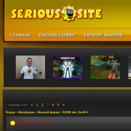
ГЛАВНАЯ
DISCORD СЕРВЕР
КАТАЛОГ ФАЙЛОВ
3
«
1
2
4
5
»
Страница
3
из
5
Форум
»
Игрофорум
»
Игровой форум
»
DOOM aka. DooM 4
DOOM AKA. DOOM 4