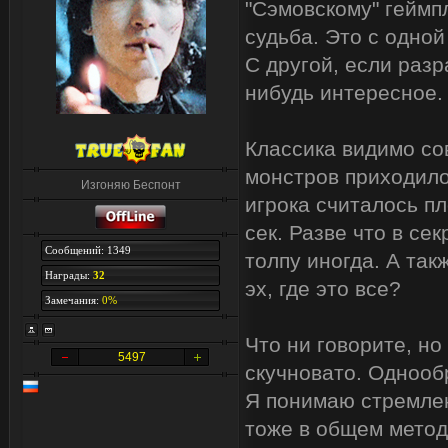
"Сэмовскому" геймп
судьба. Это с одной
С другой, если раз
нибудь интересное.
Классика видимо со
монстров приходило
Изгоняю Беспонт
игрока считалось п
сек. Разве что в с
Сообщений: 1349
толпу иногда. А так
Награды:
32
эх, где это все?
Замечания:
0%
Что ни говорите, но
5497
скучновато. Однооб
Я понимаю стремлен
тоже в общем метод.