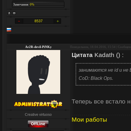
Замечания:
0%
8537
Ar2R-devil-PiNKy
Понедельник, 18.04.2016, 15:54 | Сообще
Цитата
Kadath
(
)
:
занимаются не id и не B
CoD: Black Ops.
Теперь все встало н
Creative virtuoso
Мои работы