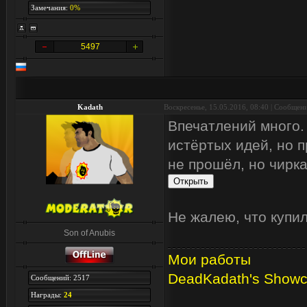
Замечания:
0%
5497
Kadath
Воскресенье, 15.05.2016, 08:40 | Сообщен
Впечатлений много.
истёртых идей, но 
не прошёл, но чирка
Не жалею, что купил
Son of Anubis
Мои работы
DeadKadath's Show
Сообщений: 2517
Награды:
24