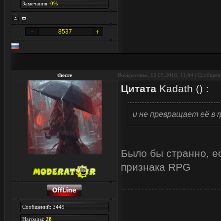
Замечания:
0%
8537
thecre
Воскресенье, 15.05.2016, 11:04 | Сообщен
Цитата
Kadath
(
)
:
и не превращает её в r
Было бы странно, ес
признака RPG
Сообщений: 3449
Награды:
28