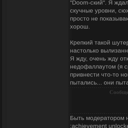
"Doom-ский". Я ждал
скучные уровни, сюж
просто не показыва
хорош.
Крепкий такой шутер
настолько вылизанн
Я жду, очень жду от
недофаллаутом (я с
привнести что-то но
пытались... они пыт
Сообще
Быть модератором н
:achievement unlock