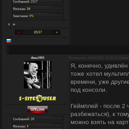
Сообщений: 2517
Награды:
24
Замечания:
0%
8537
dima2001
Воскресенье, 24.04.2016, 14:34 | Сообщен
Я, конечно, удивлё
тоже хотел мультипл
времени, уже другие
под консоли.
Геймплей - после 2 
разбежаться), к том
Сообщений: 20
можно взять на карт
Награды:
1