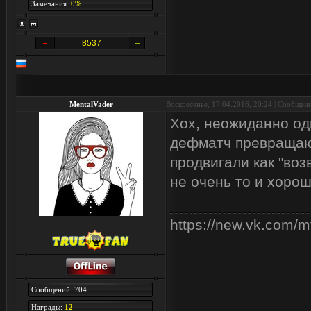
Замечания:
0%
8537
MentalVader
Воскресенье, 17.04.2016, 20:24 | Сообщен
Хох, неожиданно одн
дефматч превращают
продвигали как "воз
не очень то и хорош
https://new.vk.com/m
Сообщений: 704
Награды:
12