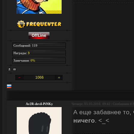
Сообщений: 119
Награды:
3
Замечания:
0%
1066
Ar2R-devil-PiNKy
Четверг, 05.05.2016, 09:42 | Сообщение #
А еще забавнее то, 
ничего
. <_<