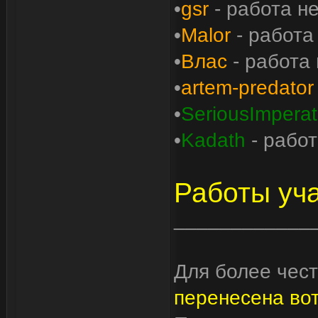
•
gsr
- работа н
•
Malor
- работа
•
Влас
- работа 
•
artem-predator
•
SeriousImperat
•
Kadath
- работ
Работы уч
____________
Для более чест
перенесена вот