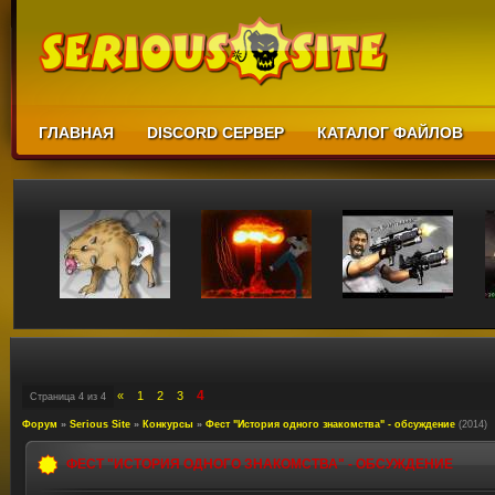
ГЛАВНАЯ
DISCORD СЕРВЕР
КАТАЛОГ ФАЙЛОВ
4
«
1
2
3
Страница
4
из
4
Форум
»
Serious Site
»
Конкурсы
»
Фест "История одного знакомства" - обсуждение
(2014)
ФЕСТ "ИСТОРИЯ ОДНОГО ЗНАКОМСТВА" - ОБСУЖДЕНИЕ