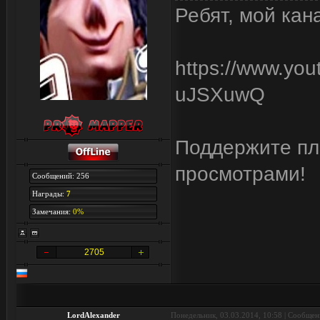
Ребят, мой кан
https://www.yo
uJSXuwQ
Поддержите пли
просмотрами!
Сообщений: 256
Награды:
7
Замечания:
0%
2705
LordAlexander
Понедельник, 03.03.2014, 10:58 | Сообще