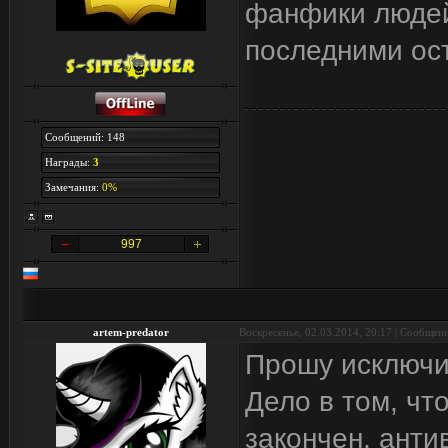
фанфики людей
последними ос
Сообщений: 148
Награды:
3
Замечания:
0%
997
artem-predator
Воскресенье, 02.03.2014, 20:17 | Сообщен
Прошу исключи
Дело в том, чт
закончен, анти