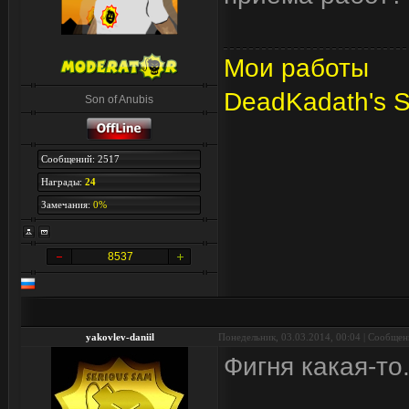
Мои работы
DeadKadath's 
Son of Anubis
Сообщений: 2517
Награды:
24
Замечания:
0%
8537
yakovlev-daniil
Понедельник, 03.03.2014, 00:04 | Сообще
Фигня какая-то