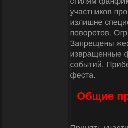
стилям фанфик
участников про
излишне специ
поворотов. Огр
Запрещены жест
извращенные 
событий. Прибе
феста.
Общие пр
Принять участ