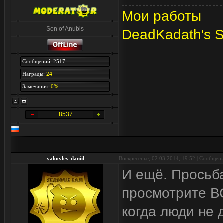
Мои работы
Son of Anubis
DeadKadath's 
Сообщений: 2517
Награды:
24
Замечания:
0%
8537
yakovlev-daniil
Воскресенье, 02.03.2014, 19:52 | Сообщен
И ещё. Просьба
просмотрите В
когда люди не