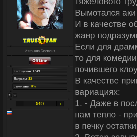
тяжелового тру
Вымотался аки
И в качестве о
жанр подразуме
Если для драм
Изгоняю Беспонт
то для комедии
почившего клоу
Сообщений: 1349
В качестве при
Награды:
32
Замечания:
0%
вариациях:
1. - Даже в по
5497
нам тепло - п
в печку остатк