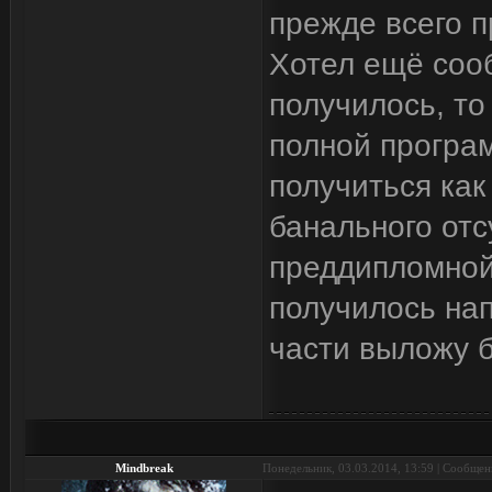
прежде всего 
Хотел ещё сооб
получилось, то
полной програ
получиться как
банального отс
преддипломной
получилось нап
части выложу б
Mindbreak
Понедельник, 03.03.2014, 13:59 | Сообще