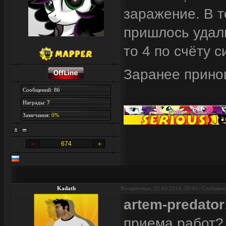
заражение. В т
пришлось удали
то 4 по счёту с
Заранее прино
Сообщений: 86
Награды:
7
Замечания:
0%
674
Kadath
Воскресенье, 02.03.2014, 20:45 | Сообщен
artem-predator
приема работ? 