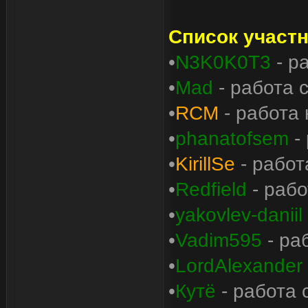
Список участн
•
N3K0K0T3
- р
•
Mad
- работа 
•
RCM
- работа 
•
phanatofsem
-
•
KirillSe
- работ
•
Redfield
- рабо
•
yakovlev-daniil
•
Vadim595
- ра
•
LordAlexander
•
Кутё
- работа 