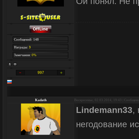
Ой понял. Не п
Сообщений: 148
Награды:
3
Замечания:
0%
997
Kadath
Воскресенье, 02.03.2014, 19:43 | Сообщен
Lindemann33
,
негодование и