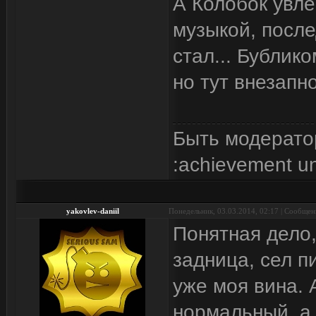
А Колобок увл
музыкой, послед
стал... Бублик
но тут внезапн
Быть модерато
:achievement u
yakovlev-daniil
Понедельник, 03.03.2014, 02:17 | Сообще
Понятная дело,
задница, сел п
уже моя вина. 
нормальный, а 