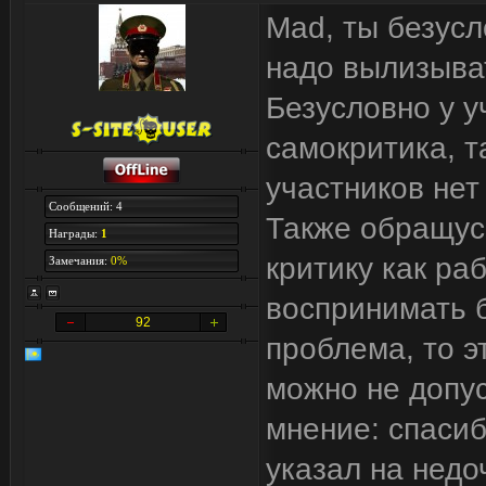
Mad, ты безусл
надо вылизыват
Безусловно у у
самокритика, т
участников нет
Сообщений: 4
Также обращус
Награды:
1
критику как ра
Замечания:
0%
воспринимать б
92
проблема, то э
можно не допу
мнение: спасиб
указал на недо