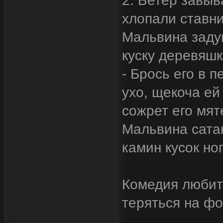
2. Ветер завыв
хлопали ставни
Мальвина заду
куску деревяшк
- Брось его в п
ухо, щекоча ей
сожрет его мя
Мальвина сатан
камин кусок но
Комедия любит
теряться на ф