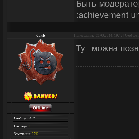
Быть модерато
:achievement u
Саяф
Понедельник, 03.03.2014, 19:42 | Сообще
Тут можна позн
Сообщений: 2
Награды:
0
Замечания:
20%