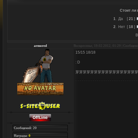
Стоит ли 
1
.
Да
[
21
]
2
.
Нет
[
18
]
В
armored
Воскресенье, 19.02.2012, 01:29 | Сообщен
15/15 18/18
: D
芽芽芽芽芽芽芽芽芽芽芽芽芽芽芽芽
Сообщений: 20
Награды:
0