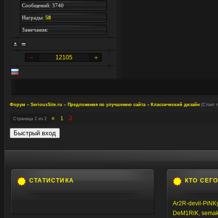
Сообщений: 3740
Награды:
58
Замечания:
12105
Форум
»
SeriousSite.ru
»
Предложения по улучшению сайта
»
Классический дизайн
(Стоит 
2
«
1
Страница
2
из
2
СТАТИСТИКА
КТО СЕГ
Ar2R-devil-PiNK
DeM1RiK
,
semaki