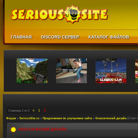
ГЛАВНАЯ
DISCORD СЕРВЕР
КАТАЛОГ ФАЙЛОВ
2
«
1
Страница
2
из
2
Форум
»
SeriousSite.ru
»
Предложения по улучшению сайта
»
Классический дизайн
(Стоит 
КЛАССИЧЕСКИЙ ДИЗАЙН